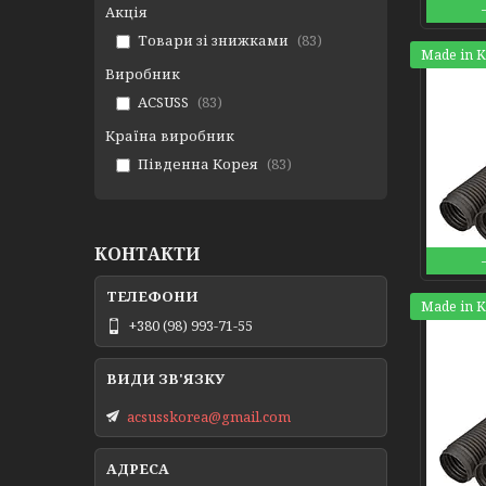
Акція
Товари зі знижками
83
Made in 
Виробник
ACSUSS
83
Країна виробник
Південна Корея
83
КОНТАКТИ
Made in 
+380 (98) 993-71-55
acsusskorea@gmail.com