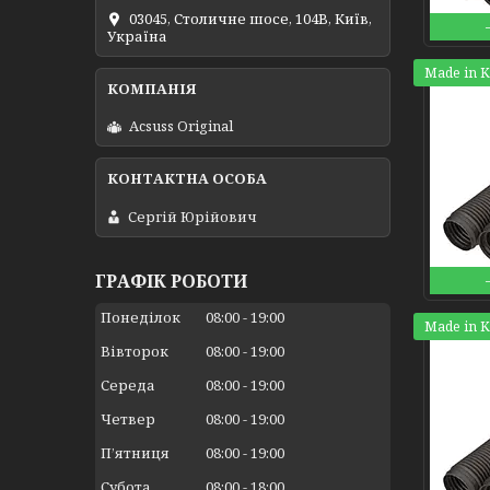
03045, Столичне шосе, 104B, Київ,
Україна
Made in 
Acsuss Original
Сергій Юрійович
ГРАФІК РОБОТИ
Понеділок
08:00
19:00
Made in 
Вівторок
08:00
19:00
Середа
08:00
19:00
Четвер
08:00
19:00
Пʼятниця
08:00
19:00
Субота
08:00
18:00