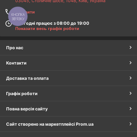
03045, Столичне шосе, 104B, Київ, Україна
Наш інтернет магазин автозапчастин Toyota
здійснює відправку по всій території України
Контакти
транспортною компанією «Нова Пошта», а
КНОПКА
ЗВ'ЯЗКУ
також можливий самовивіз у місті Одеса
Сьогодні працює з 08:00 до 19:00
Показати весь графік роботи
Контактна iнформацiя
Про нас
Контакти
Доставка та оплата
Графік роботи
Повна версія сайту
Сайт створено на маркетплейсі
Prom.ua