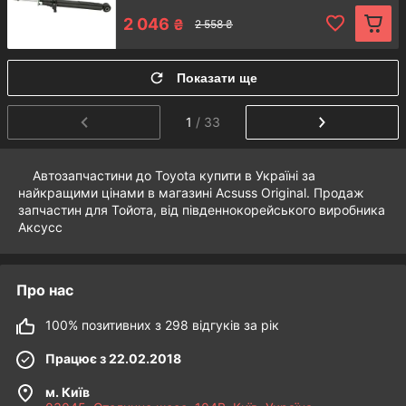
Наші спеціалісти зв'яжуться з вами для
підтвердження замовлення, уточнять дані
2 046
₴
2 558 ₴
для відправки та перевірять правильність
3
підбору запчастин
Показати ще
1
/ 33
Оплата
Автозапчастини до Toyota купити в Україні за
найкращими цінами в магазині Acsuss Original. Продаж
Передбачено безготівкову форму оплати на
запчастин для Тойота, від південнокорейського виробника
карти Приватбанку або Монобанку і
Аксусс
розрахунок готівкою при покупці
4
післяплатою
Про нас
100% позитивних з 298 відгуків за рік
Працює з 22.02.2018
Доставка
м. Київ