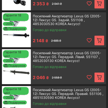
запчастини на сайті «Acsuss
2 353
₴
2 941 ₴
Original»?
1
Гарантія 18
Посилений Амортизатор Lexus GS (2005-
міс!
12) Лексус GS. Задній. 551108 ,
4853030530 KOREA Аксусс!
–20%
Подарунок
Готово до відправки
2 148
₴
2 685 ₴
Оформлення
Гарантія 18
Посилений Амортизатор Lexus GS (2005-
міс!
12) Лексус GS. Передній. Лівий. 551107 ,
Зробити замовлення можна, додавши товар
4852030130 KOREA Аксусс!
–20%
у кошик або зателефонувавши за вказаними
Подарунок
2
Готово до відправки
у контактній інформації телефонами
2 046
₴
2 558 ₴
Гарантія 18
Посилений Амортизатор Lexus GS (2005-
міс!
12) Лексус GS. Передній. Правий. 551106 ,
4851030590 KOREA Аксусс!
–20%
Зворотній зв'язок
Подарунок
Готово до відправки