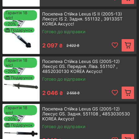
стійки Toyota Avensis
Гарантія 18
Посилена Стійка Lexus IS II (2005-13)
міс!
Універсальна та надiйна запчастина
Лексус IS 2. Задня. 551132 , 39133ST
KOREA Аксусс!
–20%
для правої сторони переднього моста
Подарунок
легкового автомобіля.
Готово до відправки
Детальнiше
2 097
₴
2 622 ₴
Гарантія 18
Посилена Стійка Lexus GS (2005-12)
міс!
Лексус GS. Передня. Ліва. 551107 ,
4852030130 KOREA Аксусс!
–20%
Подарунок
Готово до відправки
Передній лівий амортизатор
2 046
₴
2 558 ₴
стійки Toyota Avensis
Гарантія 18
Посилена Стійка Lexus GS (2005-12)
Деталь, що сумісна з автомобілями
міс!
Лексус GS. Задня. 551108 , 4853030530
різних років випуску. Має офіційну
KOREA Аксусс!
–20%
гарантію.
Подарунок
Готово до відправки