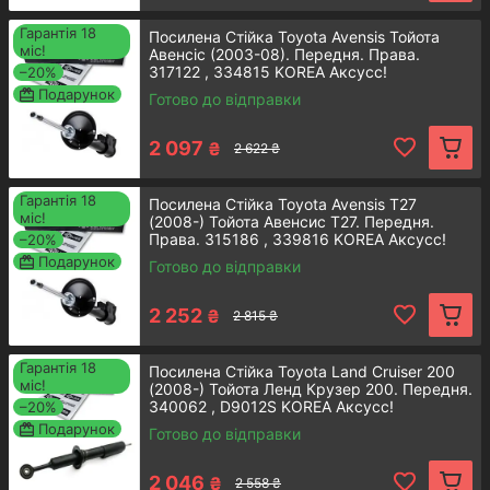
Гарантія 18
Посилена Стійка Toyota Avensis Тойота
міс!
Авенсіс (2003-08). Передня. Права.
317122 , 334815 KOREA Аксусс!
–20%
Задній амортизатор стійки
Подарунок
Готово до відправки
Toyota Avensis T25
2 097
₴
2 622 ₴
Оригінальний газомасляний
амортизатор для встановлення на
Гарантія 18
Посилена Стійка Toyota Avensis T27
міс!
(2008-) Тойота Авенсис Т27. Передня.
передній міст автомобiля.
Права. 315186 , 339816 KOREA Аксусс!
–20%
Відрізняється високою якістю і
Подарунок
надійністю.
Готово до відправки
2 252
₴
Детальнiше
2 815 ₴
Гарантія 18
Посилена Стійка Toyota Land Cruiser 200
міс!
(2008-) Тойота Ленд Крузер 200. Передня.
340062 , D9012S KOREA Аксусс!
–20%
Подарунок
Готово до відправки
Передній правий амортизатор
2 046
₴
2 558 ₴