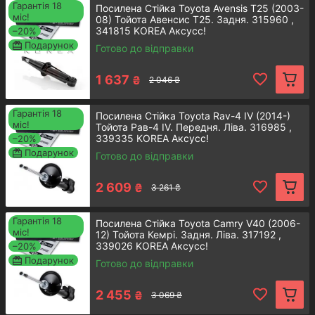
Гарантія 18
Посилена Стійка Toyota Avensis T25 (2003-
відповідно до спецпрограм.
міс!
08) Тойота Авенсис Т25. Задня. 315960 ,
341815 KOREA Аксусс!
–20%
Подарунок
Готово до відправки
Бiльше про компанiю
1 637
₴
2 046 ₴
Гарантія 18
Посилена Стійка Toyota Rav-4 IV (2014-)
Каталог запчастин Тойота: топові
міс!
Тойота Рав-4 IV. Передня. Ліва. 316985 ,
339335 KOREA Аксусс!
товарні позиції
–20%
Подарунок
Готово до відправки
2 609
₴
3 261 ₴
Гарантія 18
Посилена Стійка Toyota Camry V40 (2006-
Задній амортизатор стійки
міс!
12) Тойота Кемрі. Задня. Ліва. 317192 ,
339026 KOREA Аксусс!
–20%
Toyota Avensis T27
Подарунок
Готово до відправки
Німецька надійність та якість роблять
2 455
₴
3 069 ₴
дану запчастину ідеальним варіантом