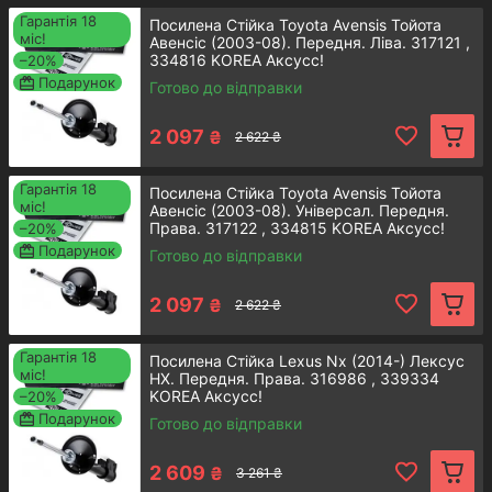
для заміни зношеної комплектуючої
Гарантія 18
Посилена Стійка Toyota Avensis Тойота
вашого авто.
міс!
Авенсіс (2003-08). Передня. Ліва. 317121 ,
334816 KOREA Аксусс!
–20%
Детальнiше
Подарунок
Готово до відправки
2 097
₴
2 622 ₴
Гарантія 18
Посилена Стійка Toyota Avensis Тойота
міс!
Авенсіс (2003-08). Універсал. Передня.
Передній амортизатор стійки
Права. 317122 , 334815 KOREA Аксусс!
–20%
Подарунок
Toyota Avensis T27
Готово до відправки
2 097
₴
2 622 ₴
Висока якість від перевіреного роками
німецького бренду. Газомасляний
Гарантія 18
амортизатор розташовується на
Посилена Стійка Lexus Nx (2014-) Лексус
міс!
НХ. Передня. Права. 316986 , 339334
передньому мості.
KOREA Аксусс!
–20%
Подарунок
Готово до відправки
Детальнiше
2 609
₴
3 261 ₴