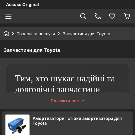
Acsuss Original
Товари та послуги
Запчастини для Toyota
Запчастини для Toyota
Тим, хто шукає надійні та
довговічні запчастини
Тойота, варто звернути
Показати все
увагу на інтернет-магазин
Амортизатори і стійки амортизатора для
«Acsuss Original»!
Toyota