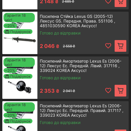
Детальнiше
2 148
₴
2 685 ₴
Гарантія 18
Посилена Стійка Lexus GS (2005-12)
міс!
Лексус GS. Передня. Права. 551106 ,
4851030590 KOREA Аксусс!
–20%
Подарунок
Готово до відправки
Передній амортизатор стійки
2 046
₴
2 558 ₴
Toyota RAV-4 IV
Гарантія 18
Посилений Амортизатор Lexus Es (2006-
Стане надійним елементом машини і
міс!
12) Лексус Ес. Передній. Лівий. 317116 ,
допоможе забезпечити якісне
339024 KOREA Аксусс!
–20%
переміщення.
Подарунок
Готово до відправки
Детальнiше
2 353
₴
2 941 ₴
Гарантія 18
Посилений Амортизатор Lexus Es (2006-
міс!
12) Лексус Ес. Передній. Правий. 317117 ,
339023 KOREA Аксусс!
–20%
Подарунок
Готово до відправки
Як замовити для автомобіля Toyota