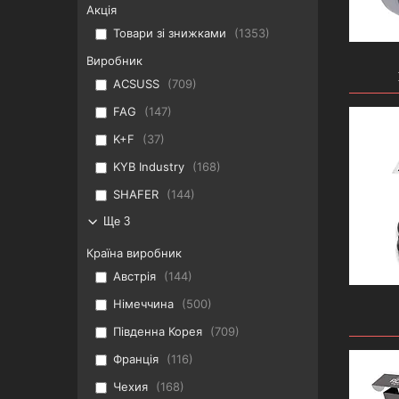
Акція
Товари зі знижками
1353
Виробник
ACSUSS
709
FAG
147
K+F
37
KYB Industry
168
SHAFER
144
Ще 3
Країна виробник
Австрія
144
Німеччина
500
Південна Корея
709
Франція
116
Чехия
168