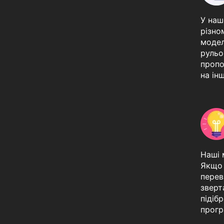
У наш
різно
модел
рульо
проп
на ін
Наші 
Якщо 
перев
зверт
підіб
прогр