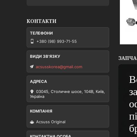
КОНТАКТИ
+380 (98) 993-71-55
ЗАПЧА
acsusskorea@gmail.com
В
з
03045, Столичне шосе, 104B, Київ,
Україна
о
п
Acsuss Original
б