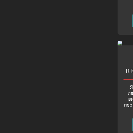
R
Я
л
в
пер