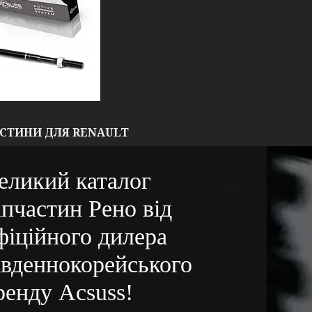
СТИНИ ДЛЯ RENAULT
еликий каталог
апчастин Рено від
фіційного дилера
івденнокорейського
ренду Acsuss!