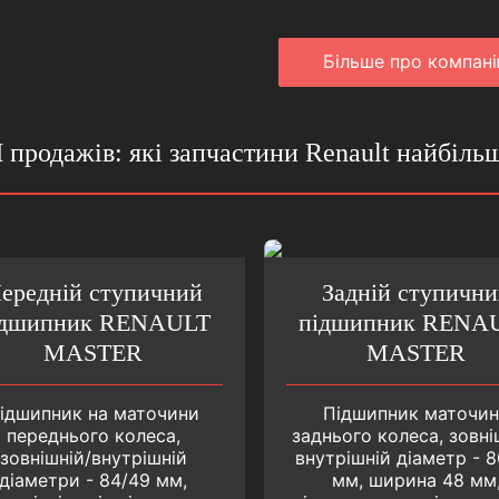
Бiльше про компан
продажів: які запчастини Renault найбіль
ередній ступичний
Задній ступични
ідшипник RENAULT
підшипник RENA
MASTER
MASTER
ідшипник на маточини
Підшипник маточи
переднього колеса,
заднього колеса, зовні
зовнішній/внутрішній
внутрішній діаметр - 
діаметри - 84/49 мм,
мм, ширина 48 мм