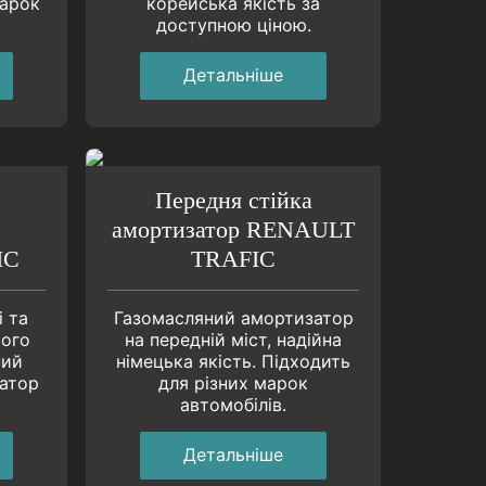
марок
корейська якість за
доступною ціною.
Детальнiше
Передня стійка
амортизатор RENAULT
IC
TRAFIC
і та
Газомасляний амортизатор
кого
на передній міст, надійна
ний
німецька якість. Підходить
атор
для різних марок
автомобiлiв.
Детальнiше