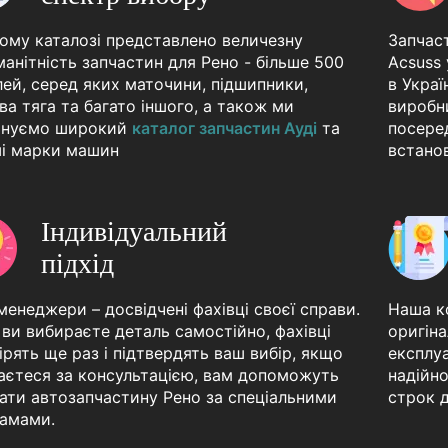
ому каталозі представлено величезну
Запчас
манітність запчастин для Рено - більше 500
Acsuss
ей, серед яких маточини, підшипники,
в Украї
ва тяга та багато іншого, а також ми
виробн
онуємо широкий
каталог запчастин Ауді
та
посеред
ші марки машин
встано
Iндивiдуальний
пiдхiд
менеджери – досвідчені фахівці своєї справи.
Наша ко
ви вибираєте деталь самостійно, фахівці
оригіна
ірять ще раз і підтвердять ваш вибір, якщо
експлуа
аєтеся за консультацією, вам допоможуть
надійно
рати автозапчастину Рено за спеціальними
строк д
амами.