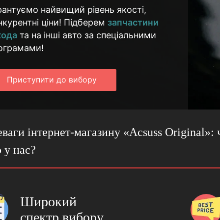
рантуємо найвищий рівень якості,
нкурентні ціни! Підберем
запчастини
ода
та на інші авто за спеціальними
ограмами!
Приступити до вибору
ваги інтернет-магазину «Acsuss Original»:
 у нас?
Широкий
спектр вибору