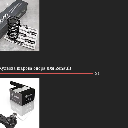
Кульова шарова опора для Renault
21