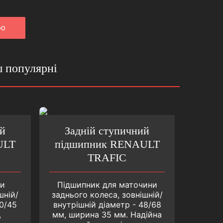
iю
ш популярні
й
Задній ступичний
ULT
підшипник RENAULT
TRAFIC
ни
Підшипник для маточини
шній/
заднього колеса, зовнішній/
80/45
внутрішній діаметр - 48/68
,
мм, ширина 35 мм. Надійна