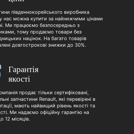
тини південнокорейського виробника
 у нас можна купити за найнижчими цінами
ні. Ми працюємо безпосередньо з
иками, тому продаємо товари без
ницьких націнок. На багато товарів
влені довгострокові знижки до 30%.
Гарантiя
якостi
мпанія продає тільки сертифіковані,
льні запчастини Renault, які перевірені в
тації, мають найвищий рівень якості та
сті. Ми надаємо офіційну гарантію на
о 12 місяців.