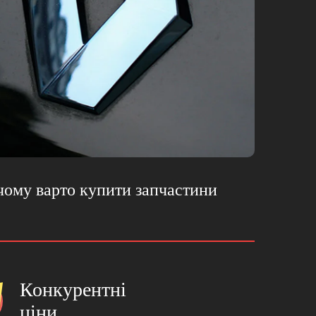
 чому варто купити запчастини
Конкурентнi
цiни