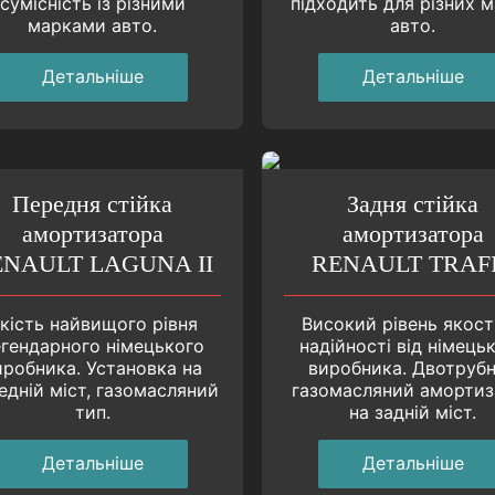
сумісність із різними
підходить для різних 
марками авто.
авто.
Детальнiше
Детальнiше
Передня стійка
Задня стійка
амортизатора
амортизатора
ENAULT LAGUNA II
RENAULT TRAF
кість найвищого рівня
Високий рівень якост
егендарного нiмецького
надійності від німець
иробника. Установка на
виробника. Двотруб
едній міст, газомасляний
газомасляний амортиз
тип.
на задній міст.
Детальнiше
Детальнiше