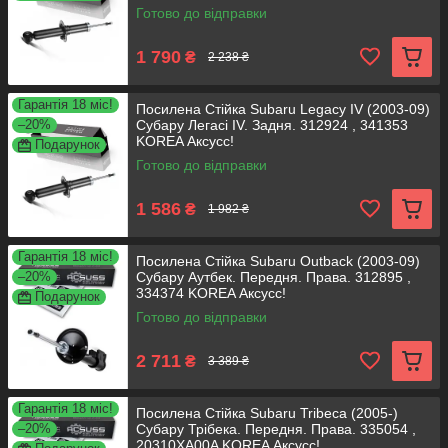
Готово до відправки
1 790
₴
2 238 ₴
Гарантія 18 міс!
Посилена Стійка Subaru Legacy IV (2003-09)
–20%
Субару Легасі IV. Задня. 312924 , 341353
KOREA Аксусс!
Подарунок
Готово до відправки
1 586
₴
1 982 ₴
Гарантія 18 міс!
Посилена Стійка Subaru Outback (2003-09)
–20%
Субару Аутбек. Передня. Права. 312895 ,
334374 KOREA Аксусс!
Подарунок
Готово до відправки
2 711
₴
3 389 ₴
Гарантія 18 міс!
Посилена Стійка Subaru Tribeca (2005-)
–20%
Субару Трібека. Передня. Права. 335054 ,
20310XA00A KOREA Аксусс!