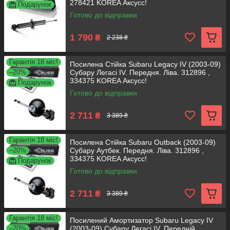
278421 KOREA Аксусс!
Подарунок
Готово до відправки
1 790
₴
2 238 ₴
Гарантія 18 міс!
Посилена Стійка Subaru Legacy IV (2003-09)
–20%
Субару Легасі IV. Передня. Ліва. 312896 ,
334375 KOREA Аксусс!
Подарунок
Готово до відправки
2 711
₴
3 389 ₴
Гарантія 18 міс!
Посилена Стійка Subaru Outback (2003-09)
–20%
Субару Аутбек. Передня. Ліва. 312896 ,
334375 KOREA Аксусс!
Подарунок
Готово до відправки
2 711
₴
3 389 ₴
Гарантія 18 міс!
Посилений Амортизатор Subaru Legacy IV
–20%
(2003-09) Субару Легасі IV. Передній.