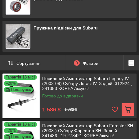
Пружина підвіски для Subaru
Сортування
0
Фільтри
Гарантія 18 міс!
Посилений Амортизатор Subaru Legacy IV
–20%
(2003-09) Субару Легасі IV. Задній. 312924 ,
341353 KOREA Аксусс!
Подарунок
Готово до відправки
1 586
₴
1 982 ₴
Гарантія 18 міс!
Посилений Амортизатор Subaru Forester SH
–20%
(2008-) Субару Форестер SH. Задній.
341486 , 19-278421 KOREA Аксусс!
Подарунок