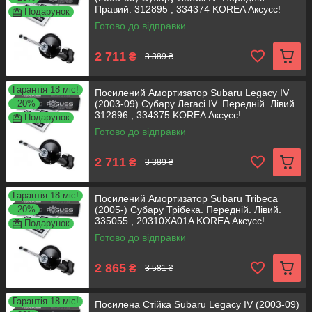
Правий. 312895 , 334374 KOREA Аксусс!
Подарунок
Готово до відправки
2 711
₴
3 389 ₴
Гарантія 18 міс!
Посилений Амортизатор Subaru Legacy IV
–20%
(2003-09) Субару Легасі IV. Передній. Лівий.
312896 , 334375 KOREA Аксусс!
Подарунок
Готово до відправки
2 711
₴
3 389 ₴
Гарантія 18 міс!
Посилений Амортизатор Subaru Tribeca
–20%
(2005-) Субару Трібека. Передній. Лівий.
335055 , 20310XA01A KOREA Аксусс!
Подарунок
Готово до відправки
2 865
₴
3 581 ₴
Гарантія 18 міс!
Посилена Стійка Subaru Legacy IV (2003-09)