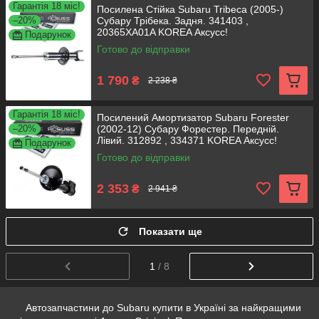
Гарантія 18 міс!
Посилена Стійка Subaru Tribeca (2005-)
–20%
Субару Трібека. Задня. 341403 ,
20365XA01A KOREA Аксусс!
Подарунок
Готово до відправки
1 790
₴
2 238 ₴
Гарантія 18 міс!
Посилений Амортизатор Subaru Forester
–20%
(2002-12) Субару Форестер. Передній.
Лівий. 312892 , 334371 KOREA Аксусс!
Подарунок
Готово до відправки
2 353
₴
2 941 ₴
Показати ще
1
/ 8
Автозапчастини до Subaru купити в Україні за найкращими