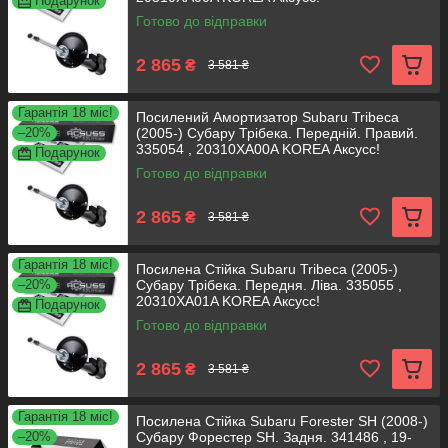
Подарунок
Готово до відправки
2 865
₴
3 581 ₴
Гарантія 18 міс!
Посилений Амортизатор Subaru Tribeca
–20%
(2005-) Субару Трібека. Передній. Правий.
335054 , 20310XA00A KOREA Аксусс!
Подарунок
Готово до відправки
2 865
₴
3 581 ₴
Гарантія 18 міс!
Посилена Стійка Subaru Tribeca (2005-)
–20%
Субару Трібека. Передня. Ліва. 335055 ,
20310XA01A KOREA Аксусс!
Подарунок
Готово до відправки
2 865
₴
3 581 ₴
Гарантія 18 міс!
Посилена Стійка Subaru Forester SH (2008-)
–20%
Субару Форестер SH. Задня. 341486 , 19-