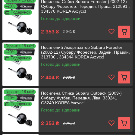
Гарантія 18 міс!
Посилена Стійка Subaru Forester (2002-12)
–20%
Субару Форестер. Передня. Права. 312891 ,
334370 KOREA Аксусс!
Подарунок
Готово до відправки
2 353
₴
2 941 ₴
Гарантія 18 міс!
Посилений Амортизатор Subaru Forester
–20%
(2002-12) Субару Форестер. Задній. Правий.
313706 , 334344 KOREA Аксусс!
Подарунок
Готово до відправки
2 404
₴
3 005 ₴
Гарантія 18 міс!
Посилена Стійка Subaru Outback (2009-)
–20%
Субару Аутбек. Передня. Ліва. 339241 ,
G8249 KOREA Аксусс!
Подарунок
Готово до відправки
2 353
₴
2 941 ₴