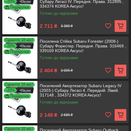
–20%
Субару Легасі IV. Передня. Права. 312895 ,
334374 KOREA Аксусс!
Подарунок
Готово до відправки
2 711
₴
3 389 ₴
Гарантія 18 міс!
Посилена Стійка Subaru Forester (2008-)
–20%
Субару Форестер. Передня. Права. 316469 ,
339169 KOREA Аксусс!
Подарунок
Готово до відправки
2 404
₴
3 005 ₴
Гарантія 18 міс!
Посилений Амортизатор Subaru Legacy IV
–20%
(2003-) Субару Легасі 4. Передній. Лівий.
317148 , 334372 KOREA Аксусс!
Подарунок
Готово до відправки
2 148
₴
2 685 ₴
Гарантія 18 міс!
Посилений Амортизатор Subaru Outback