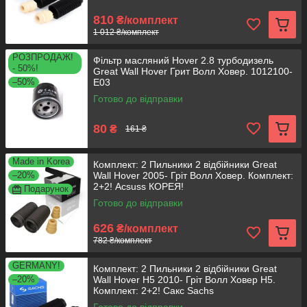
810
₴/комплект
1 012 ₴/комплект
РОЗПРОДАЖ!
Фільтр масляний Hover 2.8 турбодизель
- 50%!
Great Wall Hover Грит Волл Ховер. 1012100-
–50%
E03
Готово до відправки
80
₴
161 ₴
Made in Korea
Комплект: 2 Пильники 2 відбійники Great
–20%
Wall Hover 2005- Гріт Волл Ховер. Комплект:
2+2! Acsuss КОРЕЯ!
Подарунок
Готово до відправки
626
₴/комплект
782 ₴/комплект
GERMANY!
Комплект: 2 Пильники 2 відбійники Great
–20%
Wall Hover H5 2010- Гріт Волл Ховер H5.
Комплект: 2+2! Сакс Sachs