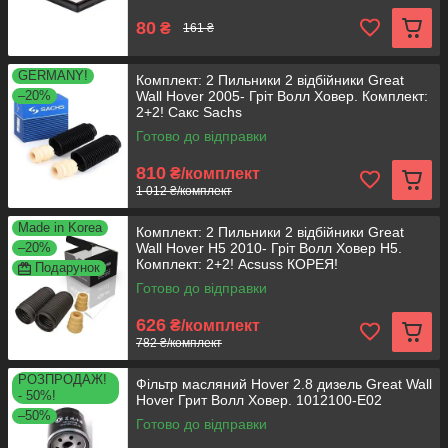
80
₴
161 ₴
GERMANY!
Комплект: 2 Пильники 2 відбійники Great
–20%
Wall Hover 2005- Гріт Волл Ховер. Комплект:
2+2! Сакс Sachs
Готово до відправки
810
₴/комплект
1 012 ₴/комплект
Made in Korea
Комплект: 2 Пильники 2 відбійники Great
–20%
Wall Hover H5 2010- Гріт Волл Ховер H5.
Комплект: 2+2! Acsuss КОРЕЯ!
Подарунок
Готово до відправки
626
₴/комплект
782 ₴/комплект
РОЗПРОДАЖ!
Фільтр масляний Hover 2.8 дизель Great Wall
- 50%!
Hover Грит Волл Ховер. 1012100-E02
–50%
Готово до відправки