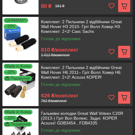
80
₴
161 ₴
GERMANY!
Комплект: 2 Пильники 2 відбійники Great
–20%
Wall Hover H3 2010- Гріт Волл Ховер H3.
Комплект: 2+2! Сакс Sachs
Готово до відправки
810
₴/комплект
1 012 ₴/комплект
Made in Korea
Комплект: 2 Пильники 2 відбійники Great
–20%
Wall Hover H6 2011– Гріт Волл Ховер H6.
Комплект: 2+2! Acsuss КОРЕЯ!
Подарунок
Готово до відправки
626
₴/комплект
782 ₴/комплект
Made in Korea
Гальмівні колодки Great Wall Voleex C20R
–20%
(2013-) Гріт Вол Волекс. Задні. КОРЕЯ
Acsuss! GDB3454 , FDB4335
Подарунок
Готово до відправки