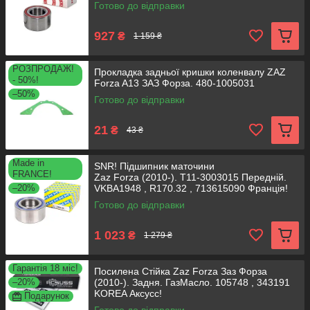
Готово до відправки
927
₴
1 159 ₴
РОЗПРОДАЖ!
Прокладка задньої кришки коленвалу ZAZ
- 50%!
Forza A13 ЗАЗ Форза. 480-1005031
–50%
Готово до відправки
21
₴
43 ₴
Made in
SNR! Підшипник маточини
FRANCE!
Zaz Forza (2010-). T11-3003015 Передній.
–20%
VKBA1948 , R170.32 , 713615090 Франція!
Готово до відправки
1 023
₴
1 279 ₴
Гарантія 18 міс!
Посилена Стійка Zaz Forza Заз Форза
–20%
(2010-). Задня. ГазМасло. 105748 , 343191
KOREA Аксусс!
Подарунок