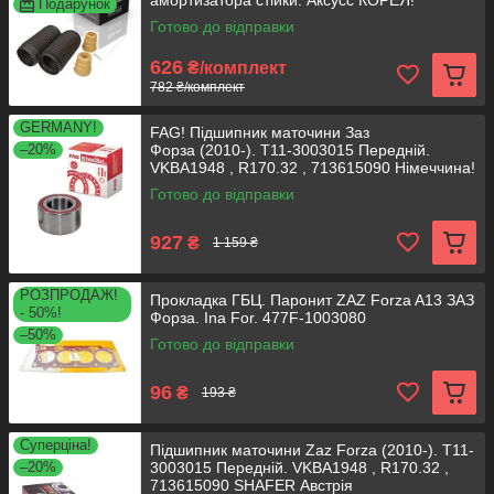
амортизатора стійки. Аксусс КОРЕЯ!
Подарунок
Готово до відправки
626
₴/комплект
782 ₴/комплект
GERMANY!
FAG! Підшипник маточини Заз
–20%
Форза (2010-). T11-3003015 Передній.
VKBA1948 , R170.32 , 713615090 Німеччина!
Готово до відправки
927
₴
1 159 ₴
РОЗПРОДАЖ!
Прокладка ГБЦ. Паронит ZAZ Forza A13 ЗАЗ
- 50%!
Форза. Ina For. 477F-1003080
–50%
Готово до відправки
96
₴
193 ₴
Суперціна!
Підшипник маточини Zaz Forza (2010-). T11-
–20%
3003015 Передній. VKBA1948 , R170.32 ,
713615090 SHAFER Австрія