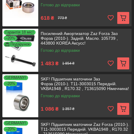
Готово до відправки
618
₴
773 ₴
Гарантія 18 міс!
Посилений Амортизатор Zaz Forza Заз
–20%
Форза (2010-). Задній. Масло. 105739 ,
443800 KOREA Аксусс!
Подарунок
Готово до відправки
1 483
₴
1 854 ₴
GERMANY!
SKF! Підшипник маточини Заз
–20%
Форза (2010-). T11-3003015 Передній.
VKBA1948 , R170.32 , 713615090 Німеччина!
Готово до відправки
1 086
₴
1 357 ₴
GERMANY!
SKF! Підшипник маточини Zaz Forza (2010-).
–20%
T11-3003015 Передній. VKBA1948 , R170.32