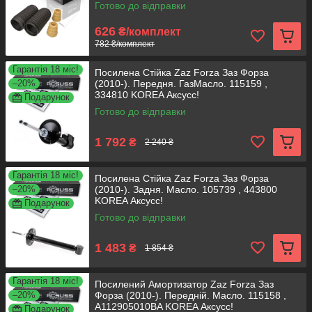
Готово до відправки
626
₴/комплект
782 ₴/комплект
Гарантія 18 міс!
Посилена Стійка Zaz Forza Заз Форза
–20%
(2010-). Передня. ГазМасло. 115159 ,
334810 KOREA Аксусс!
Подарунок
Готово до відправки
1 792
₴
2 240 ₴
Гарантія 18 міс!
Посилена Стійка Zaz Forza Заз Форза
–20%
(2010-). Задня. Масло. 105739 , 443800
KOREA Аксусс!
Подарунок
Готово до відправки
1 483
₴
1 854 ₴
Гарантія 18 міс!
Посилений Амортизатор Zaz Forza Заз
–20%
Форза (2010-). Передній. Масло. 115158 ,
A112905010BA KOREA Аксусс!
Подарунок