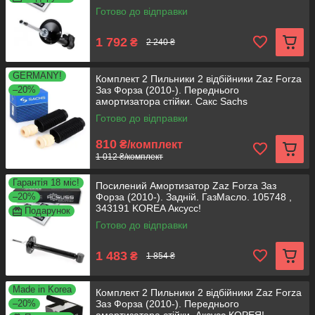
Готово до відправки
1 792
₴
2 240 ₴
GERMANY!
Комплект 2 Пильники 2 відбійники Zaz Forza
–20%
Заз Форза (2010-). Переднього
амортизатора стійки. Сакс Sachs
Готово до відправки
810
₴/комплект
1 012 ₴/комплект
Гарантія 18 міс!
Посилений Амортизатор Zaz Forza Заз
–20%
Форза (2010-). Задній. ГазМасло. 105748 ,
343191 KOREA Аксусс!
Подарунок
Готово до відправки
1 483
₴
1 854 ₴
Made in Korea
Комплект 2 Пильники 2 відбійники Zaz Forza
–20%
Заз Форза (2010-). Переднього