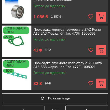
, 713615090 Німеччина!
Готово до відправки
1 086
₴
1 357 ₴
РОЗПРОДАЖ!
Прокладка корпуса термостату ZAZ Forza
- 50%!
A13 ЗАЗ Форза. Kimiko. 473H-1306056
–50%
Готово до відправки
43
₴
86 ₴
РОЗПРОДАЖ!
Прокладка впускного колектору ZAZ Forza
- 50%!
A13 ЗАЗ Форза. Ina For. 477F-1008021
–50%
Готово до відправки
32
₴
64 ₴
Показати ще