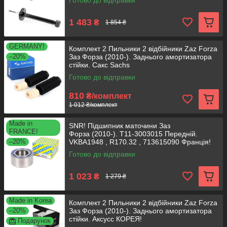
Готово до відправки
1 483
₴
1 854 ₴
GERMANY!
Комплект 2 Пильники 2 відбійники Zaz Forza
–20%
Заз Форза (2010-). Заднього амортизатора
стійки. Сакс Sachs
Готово до відправки
810
₴/комплект
1 012 ₴/комплект
Made in
SNR! Підшипник маточини Заз
FRANCE!
Форза (2010-). T11-3003015 Передній.
–20%
VKBA1948 , R170.32 , 713615090 Франція!
Готово до відправки
1 023
₴
1 279 ₴
Made in Korea
Комплект 2 Пильники 2 відбійники Zaz Forza
–20%
Заз Форза (2010-). Заднього амортизатора
стійки. Аксусс КОРЕЯ!
Подарунок