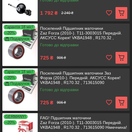
Готово до відправки
1 792
₴
2 240 ₴
Гарантія 18 міс!
Посилений Підшипник маточини
–20%
Zaz Forza (2010-). T11-3003015 Передній.
АКСУСС Корея! VKBA1948 , R170.32 ,
Подарунок
713615090
Готово до відправки
725
₴
906 ₴
Гарантія 18 міс!
Посилений Підшипник маточини Заз
–20%
Форза (2010-). Передній. АКСУСС Корея!
VKBA1948 , R170.32 , 713615090
Подарунок
Готово до відправки
725
₴
906 ₴
GERMANY!
FAG! Підшипник маточини
–20%
Zaz Forza (2010-). T11-3003015 Передній.
VKBA1948 , R170.32 , 713615090 Німеччина!