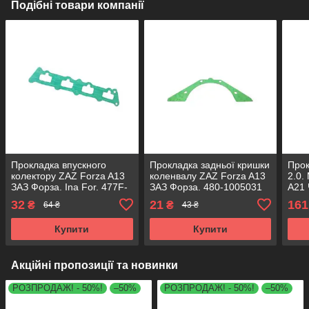
Подібні товари компанії
Прокладка впускного
Прокладка задньої кришки
Прок
колектору ZAZ Forza A13
коленвалу ZAZ Forza A13
2.0.
ЗАЗ Форза. Ina For. 477F-
ЗАЗ Форза. 480-1005031
A21 
1008021
484
32
21
161
₴
₴
64 ₴
43 ₴
Купити
Купити
Акційні пропозиції та новинки
РОЗПРОДАЖ! - 50%!
–50%
РОЗПРОДАЖ! - 50%!
–50%