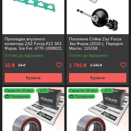
Прокладка впускного
Посилена Стійка Zaz Forza
колектору ZAZ Forza A13 ЗАЗ
Заз Форза (2010-). Передня.
Форза. Ina For. 477F-1008021
Масло. 115158 ,
A112905010BA KOREA
Готово до відправки
Готово до відправки
Аксусс!
32
1 792
₴
₴
64 ₴
2 240 ₴
Купити
Купити
Гарантія 18 міс!
–20%
Гарантія 18 міс!
–20%
Подарунок
Подарунок