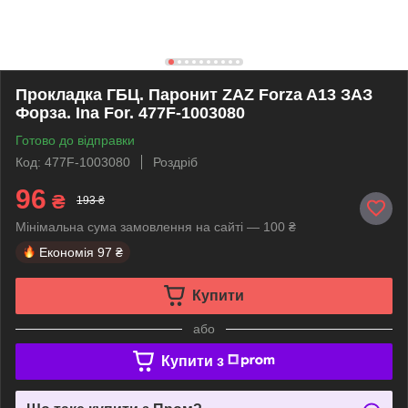
Прокладка ГБЦ. Паронит ZAZ Forza A13 ЗАЗ
Форза. Ina For. 477F-1003080
Готово до відправки
Код: 477F-1003080
Роздріб
96
₴
193 ₴
Мінімальна сума замовлення на сайті — 100 ₴
Економія
97 ₴
Купити
або
Купити з