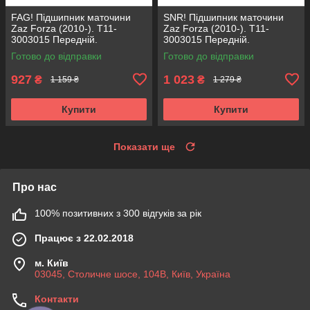
FAG! Підшипник маточини
SNR! Підшипник маточини
Zaz Forza (2010-). T11-
Zaz Forza (2010-). T11-
3003015 Передній.
3003015 Передній.
VKBA1948 , R170.32 ,
VKBA1948 , R170.32 ,
Готово до відправки
Готово до відправки
713615090 Німеччина!
713615090 Франція!
927
1 023
₴
₴
1 159 ₴
1 279 ₴
Купити
Купити
Показати ще
Про нас
100% позитивних з 300 відгуків за рік
Працює з 22.02.2018
м. Київ
03045, Столичне шосе, 104B, Київ, Україна
Контакти