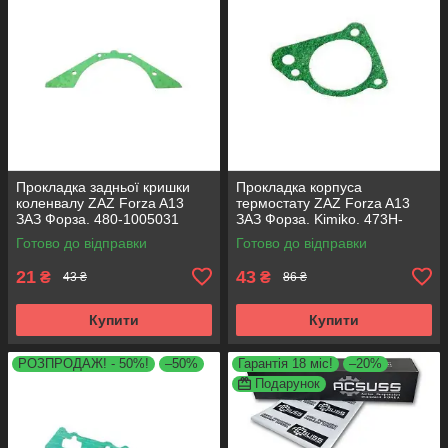
Прокладка задньої кришки
Прокладка корпуса
коленвалу ZAZ Forza A13
термостату ZAZ Forza A13
ЗАЗ Форза. 480-1005031
ЗАЗ Форза. Kimiko. 473H-
1306056
Готово до відправки
Готово до відправки
21
43
₴
₴
43 ₴
86 ₴
Купити
Купити
РОЗПРОДАЖ! - 50%!
–50%
Гарантія 18 міс!
–20%
Подарунок