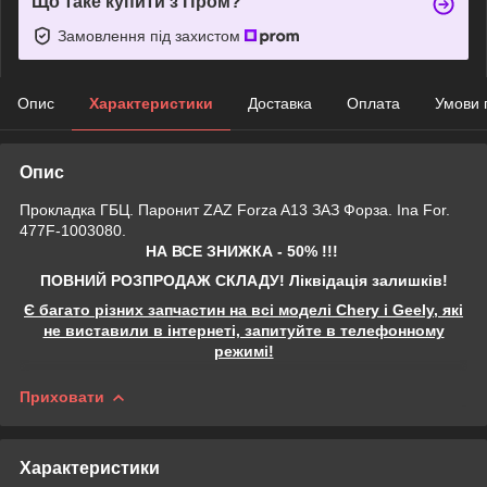
Що таке купити з Пром?
Замовлення під захистом
Опис
Характеристики
Доставка
Оплата
Умови 
Опис
Прокладка ГБЦ. Паронит ZAZ Forza A13 ЗАЗ Форза. Ina For.
477F-1003080.
НА ВСЕ ЗНИЖКА - 50% !!!
ПОВНИЙ РОЗПРОДАЖ СКЛАДУ! Ліквідація залишків!
Є багато різних запчастин на всі моделі Chery і Geely, які
не виставили в інтернеті, запитуйте в телефонному
режимі!
Приховати
Характеристики