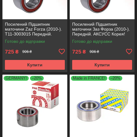
Посилений Підшипник
Посилений Підшипник
маточини Zaz Forza (2010-).
маточини Заз Форза (2010-).
T11-3003015 Передній.
Передній. АКСУСС Корея!
АКСУСС Корея! VKBA1948 ,
VKBA1948 , R170.32 ,
Готово до відправки
Готово до відправки
R170.32 , 713615090
713615090
725
725
₴
₴
906 ₴
906 ₴
Купити
Купити
GERMANY!
–20%
Made in FRANCE!
–20%