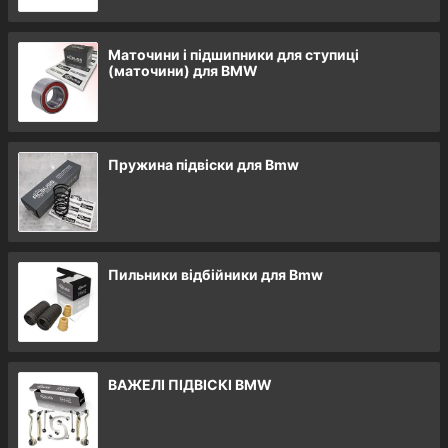
У нас до уваги автовласників
Маточини і підшипники для ступиці
представлено тiльки оригінальну
(маточини) для BMW
продукцію. Наш асортимент
передбачає також
запчастини на
Мерседес
та інші марки машин.
Пружина підвіски для Bmw
Приступити до вибору
Пильники відбійники для Bmw
Чому на авто BMW запчастини
купити вигідно саме у нас?
ВАЖЕЛІ ПІДВІСКІ BMW
Великий