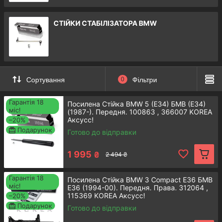
вибiр
СТІЙКИ СТАБІЛІЗАТОРА BMW
Каталог БМВ запчастин на нашому сайті
налічує сотні товарних одиниць. Ми
реалізуємо продукцію іменитих німецьких
торгових марок Сакс і Лемфердер, виробника
Аксусс родом із Кореї, який є гідним
Сортування
0
Фільтри
конкурентом брендам із Японії та Європи.
Гарантія 18
Посилена Стійка BMW 5 (E34) БМВ (Е34)
міс!
(1987-). Передня. 100863 , 366007 KOREA
Аксусс!
–20%
Подарунок
Готово до відправки
Гарантована
якість
1 995
₴
2 494 ₴
Наша компанія, будучи офіційним
Гарантія 18
Посилена Стійка BMW 3 Compact E36 БМВ
міс!
представником виробників автозапчастин,
Е36 (1994-00). Передня. Права. 312064 ,
115369 KOREA Аксусс!
–20%
продає виключно оригінальну продукцію,
Подарунок
Готово до відправки
оскільки усі деталі ми отримуємо
безпосередньо з заводу.