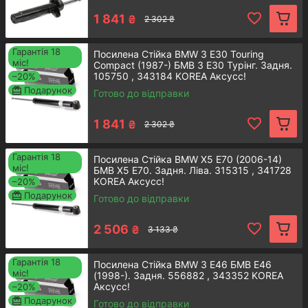
сумісні з його авто, а при самостійному
1 841
₴
2 302 ₴
виборі клієнта перевірять правильність
підбору.
Гарантія 18
Посилена Стійка BMW 3 E30 Touring
міс!
Compact (1987-) БМВ 3 Е30 Турінг. Задня.
105750 , 343184 KOREA Аксусс!
–20%
Подарунок
Готово до відправки
Контактна iнформацiя
1 841
₴
2 302 ₴
Каталог запчастин BMW: топові
Гарантія 18
Посилена Стійка BMW X5 E70 (2006-14)
товарні позиції
міс!
БМВ X5 E70. Задня. Ліва. 315315 , 341728
KOREA Аксусс!
–20%
Подарунок
Готово до відправки
2 506
₴
3 133 ₴
Задній амортизатор стійки BMW
Гарантія 18
Посилена Стійка BMW 3 E46 БМВ Е46
3 E90
міс!
(1998-). Задня. 556882 , 343352 KOREA
Аксусс!
–20%
Подарунок
Готово до відправки