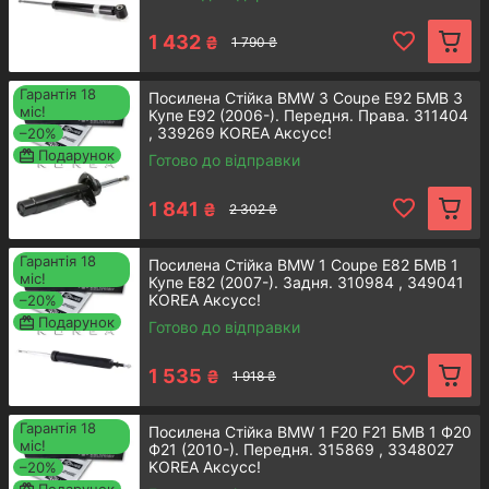
Газомасляний амортизатор має високу
якість та надійний протягом усього
1 432
₴
1 790 ₴
експлуатаційного терміну.
Гарантія 18
Посилена Стійка BMW 3 Coupe E92 БМВ 3
Детальнiше
міс!
Купе E92 (2006-). Передня. Права. 311404
, 339269 KOREA Аксусс!
–20%
Подарунок
Готово до відправки
1 841
₴
2 302 ₴
Заднiй амортизатор стiйки BMW
Гарантія 18
Посилена Стійка BMW 1 Coupe E82 БМВ 1
3 E46
міс!
Купе E82 (2007-). Задня. 310984 , 349041
KOREA Аксусс!
–20%
Подарунок
Готово до відправки
Ідеальне втілення німецької якості,
надійності та довговічності у межах
1 535
₴
1 918 ₴
невеликої деталі.
Гарантія 18
Детальнiше
Посилена Стійка BMW 1 F20 F21 БМВ 1 Ф20
міс!
Ф21 (2010-). Передня. 315869 , 3348027
KOREA Аксусс!
–20%