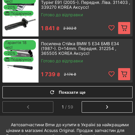
3
міс!
Турінг E91 (2005-). Передня. Ліва. 311403 ,
339270 KOREA Аксусс!
–20%
Подарунок
Готово до відправки
1 841
₴
2 302 ₴
Оплата
Ми пропонуємо безготівковий спосіб
Гарантія 18
Посилена Стійка BMW 5 E34 БМВ Е34
міс!
розрахунку на картку Приватбанку та
(1987-). D=14mm. Передня. 312254 ,
365505 KOREA Аксусс!
–20%
Монобанку або оплату готівкою при
4
Подарунок
замовленні післяплатою
Готово до відправки
1 739
₴
2 174 ₴
Показати ще
Доставка
1
/ 59
Відправляємо комплектуючі до авто БМВ,
запчастини Субару
в будь-який регіон
України «Новою Поштою», а в Одесі
Автозапчастини Bmw до купити в Україні за найкращими
можливий самовивіз
цінами в магазині Acsuss Original. Продаж запчастин для