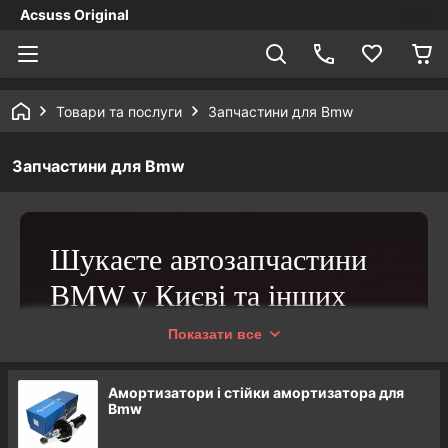
Acsuss Original
Товари та послуги
Запчастини для Bmw
Запчастини для Bmw
Шукаєте автозапчастини
BMW у Києві та інших
містах країни?
Показати все
Запрошуємо до iнтернет-
Амортизатори і стійки амортизатора для
магазину «Acsuss
Bmw
Original»!