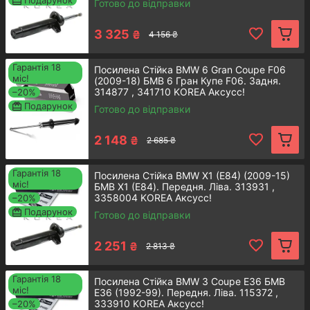
Подарунок
Готово до відправки
3 325
₴
4 156 ₴
Заднiй амортизатор стiйки BMW
Гарантія 18
Посилена Стійка BMW 6 Gran Coupe F06
3 E30
міс!
(2009-18) БМВ 6 Гран Купе F06. Задня.
314877 , 341710 KOREA Аксусс!
–20%
Подарунок
Готово до відправки
Двотрубний амортизатор стійка
встановлюється на задньому мосту
2 148
₴
легкового транспортного засобу.
2 685 ₴
Детальнiше
Гарантія 18
Посилена Стійка BMW X1 (E84) (2009-15)
міс!
БМВ Х1 (E84). Передня. Ліва. 313931 ,
3358004 KOREA Аксусс!
–20%
Подарунок
Готово до відправки
2 251
₴
2 813 ₴
Переднiй амортизатор стiйки
Гарантія 18
Посилена Стійка BMW 3 Coupe E36 БМВ
BMW 3 E36
міс!
Е36 (1992-99). Передня. Ліва. 115372 ,
333910 KOREA Аксусс!
–20%