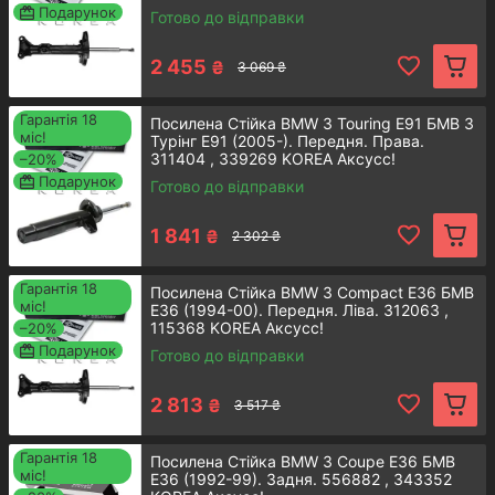
Подарунок
Готово до відправки
Оригінальна запчастина відрізняється
довговічністю, зможе повноцінно
замінити застарілу комплектуючу.
2 455
₴
3 069 ₴
Детальнiше
Гарантія 18
Посилена Стійка BMW 3 Touring E91 БМВ 3
міс!
Турінг E91 (2005-). Передня. Права.
311404 , 339269 KOREA Аксусс!
–20%
Подарунок
Готово до відправки
1 841
₴
2 302 ₴
Переднiй амортизатор стiйки
Гарантія 18
BMW 3 E36
Посилена Стійка BMW 3 Compact E36 БМВ
міс!
Е36 (1994-00). Передня. Ліва. 312063 ,
115368 KOREA Аксусс!
–20%
Подарунок
Автозапчастина має великий
Готово до відправки
експлуатаційний ресурс і допоможе
забезпечити комфортне пересування.
2 813
₴
3 517 ₴
Детальнiше
Гарантія 18
Посилена Стійка BMW 3 Coupe E36 БМВ
міс!
Е36 (1992-99). Задня. 556882 , 343352