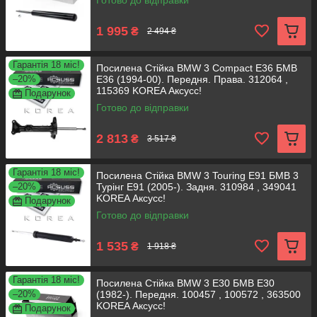
Готово до відправки
1 995
₴
2 494 ₴
Гарантія 18 міс!
Посилена Стійка BMW 3 Compact E36 БМВ
–20%
Е36 (1994-00). Передня. Права. 312064 ,
115369 KOREA Аксусс!
Подарунок
Готово до відправки
2 813
₴
3 517 ₴
Гарантія 18 міс!
Посилена Стійка BMW 3 Touring E91 БМВ 3
–20%
Турінг E91 (2005-). Задня. 310984 , 349041
KOREA Аксусс!
Подарунок
Готово до відправки
1 535
₴
1 918 ₴
Гарантія 18 міс!
Посилена Стійка BMW 3 E30 БМВ Е30
–20%
(1982-). Передня. 100457 , 100572 , 363500
KOREA Аксусс!
Подарунок