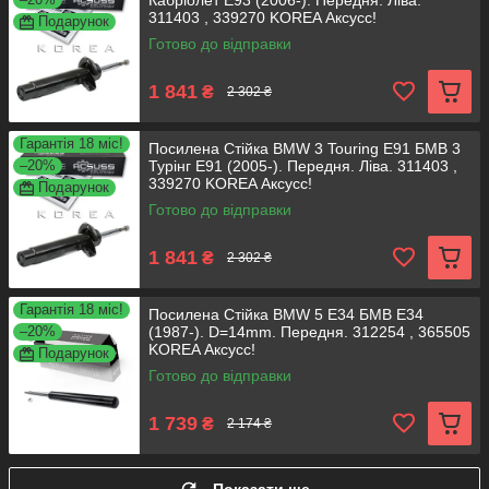
Кабріолет E93 (2006-). Передня. Ліва.
311403 , 339270 KOREA Аксусс!
Подарунок
Готово до відправки
1 841
₴
2 302 ₴
Гарантія 18 міс!
Посилена Стійка BMW 3 Touring E91 БМВ 3
–20%
Турінг E91 (2005-). Передня. Ліва. 311403 ,
339270 KOREA Аксусс!
Подарунок
Готово до відправки
1 841
₴
2 302 ₴
Гарантія 18 міс!
Посилена Стійка BMW 5 E34 БМВ Е34
–20%
(1987-). D=14mm. Передня. 312254 , 365505
KOREA Аксусс!
Подарунок
Готово до відправки
1 739
₴
2 174 ₴