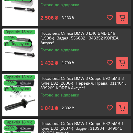
Готово до відправки
2 506
₴
3 133 ₴
Гарантія 18 міс!
Посилена Стійка BMW 3 E46 БМВ Е46
–20%
(1998-). Задня. 556882 , 343352 KOREA
Аксусс!
Подарунок
Готово до відправки
1 432
₴
1 790 ₴
Гарантія 18 міс!
Посилена Стійка BMW 3 Coupe E92 БМВ 3
–20%
Купе E92 (2006-). Передня. Права. 311404 ,
339269 KOREA Аксусс!
Подарунок
Готово до відправки
1 841
₴
2 302 ₴
Гарантія 18 міс!
Посилена Стійка BMW 1 Coupe E82 БМВ 1
–20%
Купе E82 (2007-). Задня. 310984 , 349041