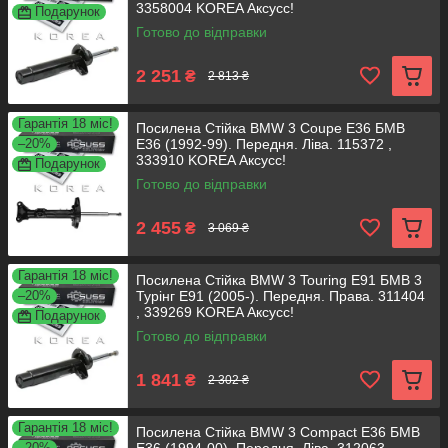
3358004 KOREA Аксусс!
Подарунок
Готово до відправки
2 251
₴
2 813 ₴
Гарантія 18 міс!
Посилена Стійка BMW 3 Coupe E36 БМВ
–20%
Е36 (1992-99). Передня. Ліва. 115372 ,
333910 KOREA Аксусс!
Подарунок
Готово до відправки
2 455
₴
3 069 ₴
Гарантія 18 міс!
Посилена Стійка BMW 3 Touring E91 БМВ 3
–20%
Турінг E91 (2005-). Передня. Права. 311404
, 339269 KOREA Аксусс!
Подарунок
Готово до відправки
1 841
₴
2 302 ₴
Гарантія 18 міс!
Посилена Стійка BMW 3 Compact E36 БМВ
–20%