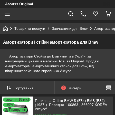
Acsuss Original
Товари та послуги
Запчастини для Bmw
Амортизатор
Амортизатори і стійки амортизатора для Bmw
Амортизатори Стойки до Бмв купити в Україні за
найкращими цінами в магазині Acsuss Original. Продаж
Амортизаторів і амортизаційних стойок для Bmw, від
південнокорейського виробника Аксусс
Сортування
0
Фільтри
Гарантія 18 міс!
Посилена Стійка BMW 5 (E34) БМВ (Е34)
–20%
(1987-). Передня. 100863 , 366007 KOREA
Аксусс!
Подарунок