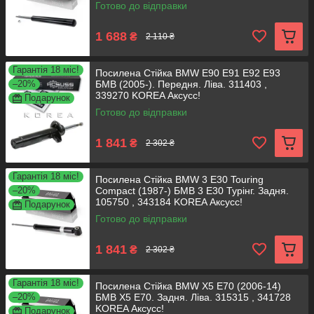
Готово до відправки
1 688
₴
2 110 ₴
Гарантія 18 міс!
Посилена Стійка BMW Е90 Е91 Е92 Е93
–20%
БМВ (2005-). Передня. Ліва. 311403 ,
339270 KOREA Аксусс!
Подарунок
Готово до відправки
1 841
₴
2 302 ₴
Гарантія 18 міс!
Посилена Стійка BMW 3 E30 Touring
–20%
Compact (1987-) БМВ 3 Е30 Турінг. Задня.
105750 , 343184 KOREA Аксусс!
Подарунок
Готово до відправки
1 841
₴
2 302 ₴
Гарантія 18 міс!
Посилена Стійка BMW X5 E70 (2006-14)
–20%
БМВ X5 E70. Задня. Ліва. 315315 , 341728
KOREA Аксусс!
Подарунок