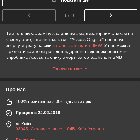
Показати ще
1
/ 16
Тим, хто шукає заміну застарілим амортизаторним стійкам на
своєму авто, інтернет-магазин "Acsuss Original" пропонує
звернути увагу на свій
каталог запчастин BMW
. У нас можна
придбати комплектуючі легендарного південнокорейського
виробника Acsuss та стійку амортизатор Sachs для БМВ
німецької якості.
Показати все
Які призначення і конструкція
амортизаторної стійки?
Про нас
Стійка амортизатора є деталлю підвіски автомобіля, яка
з'єднує кузов з колесами. Опора цієї автозапчастини
100% позитивних з 304 відгуків за рік
поєднується з демпфером (ключовим елементом
амортизатора) та пружинами.
Працює з 22.02.2018
Комплектуюча приймає на себе вагу машини, служить для
передачі сили зчеплення з дорожнім покриттям кузову
м. Київ
транспортного засобу, для підтримки оптимального
03045, Столичне шосе, 104B, Київ, Україна
розташування кузову відносно коліс, а також мінімізує
перекоси, що виникають при розгойдуванні авто. Стійки
Контакти