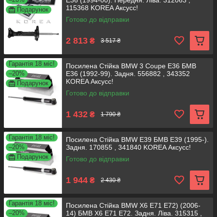
Е36 (1994-00). Передня. Ліва. 312063 ,
115368 KOREA Аксусс!
Подарунок
Готово до відправки
2 813
₴
3 517 ₴
Гарантія 18 міс!
Посилена Стійка BMW 3 Coupe E36 БМВ
–20%
Е36 (1992-99). Задня. 556882 , 343352
KOREA Аксусс!
Подарунок
Готово до відправки
1 432
₴
1 790 ₴
Гарантія 18 міс!
Посилена Стійка BMW E39 БМВ Е39 (1995-).
–20%
Задня. 170855 , 341840 KOREA Аксусс!
Подарунок
Готово до відправки
1 944
₴
2 430 ₴
Гарантія 18 міс!
Посилена Стійка BMW X6 E71 E72) (2006-
–20%
14) БМВ X6 E71 E72. Задня. Ліва. 315315 ,