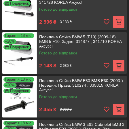
341728 KOREA Аксусс!
Подарунок
Готово до відправки
2 506
₴
3 133 ₴
Гарантія 18 міс!
Посилена Стійка BMW 5 (F10) (2009-18)
–20%
БМВ 5 F10. Задня. 314877 , 341710 KOREA
Аксусс!
Подарунок
Готово до відправки
2 148
₴
2 685 ₴
Гарантія 18 міс!
Посилена Стійка BMW E60 БМВ Е60 (2003-).
–20%
Передня. Права. 310274 , 335815 KOREA
Аксусс!
Подарунок
Готово до відправки
2 455
₴
3 069 ₴
Гарантія 18 міс!
Посилена Стійка BMW 3 E93 Cabriolet БМВ 3
–20%