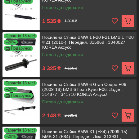
KOREA Аксусс!
Подарунок
Готово до відправки
1 535
₴
1 918 ₴
Гарантія 18 міс!
Посилена Стійка BMW 1 F20 F21 БМВ 1 Ф20
–20%
Ф21 (2010-). Передня. 315869 , 3348027
KOREA Аксусс!
Подарунок
Готово до відправки
3 325
₴
4 156 ₴
Гарантія 18 міс!
Посилена Стійка BMW 6 Gran Coupe F06
–20%
(2009-18) БМВ 6 Гран Купе F06. Задня.
314877 , 341710 KOREA Аксусс!
Подарунок
Готово до відправки
2 148
₴
2 685 ₴
Гарантія 18 міс!
Посилена Стійка BMW X1 (E84) (2009-15)
–20%
БМВ Х1 (E84). Передня. Ліва. 313931 ,