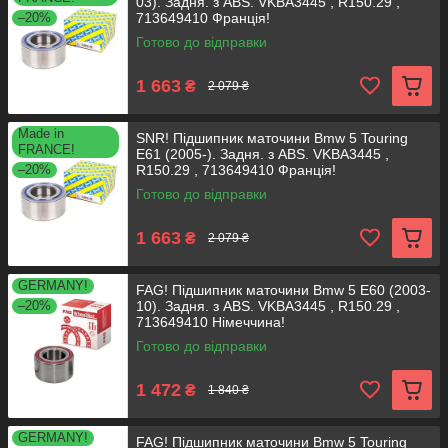
03). Задня. з ABS. VKBA3445 , R150.29 ,
–20%
713649410 Франція!
Готово до відправки
1 663
₴
2 079 ₴
Made in
SNR! Підшипник маточини Bmw 5 Touring
FRANCE!
E61 (2005-). Задня. з ABS. VKBA3445 ,
–20%
R150.29 , 713649410 Франція!
Готово до відправки
1 663
₴
2 079 ₴
GERMANY!
FAG! Підшипник маточини Bmw 5 E60 (2003-
–20%
10). Задня. з ABS. VKBA3445 , R150.29 ,
713649410 Німеччина!
Готово до відправки
1 472
₴
1 840 ₴
GERMANY!
FAG! Підшипник маточини Bmw 5 Touring