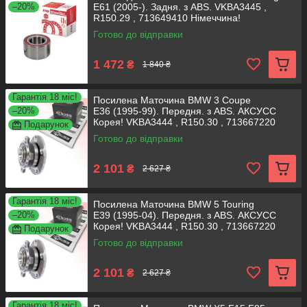
–20%
E61 (2005-). Задня. з ABS. VKBA3445 ,
R150.29 , 713649410 Німеччина!
Готово до відправки
1 472
₴
1 840 ₴
Гарантія 18 міс!
Посилена Маточина BMW 3 Coupe
–20%
E36 (1995-99). Передня. з ABS. АКСУСС
Корея! VKBA3444 , R150.30 , 713667220
Подарунок
Готово до відправки
2 101
₴
2 627 ₴
Гарантія 18 міс!
Посилена Маточина BMW 5 Touring
–20%
E39 (1995-04). Передня. з ABS. АКСУСС
Корея! VKBA3444 , R150.30 , 713667220
Подарунок
Готово до відправки
2 101
₴
2 627 ₴
Гарантія 18 міс!