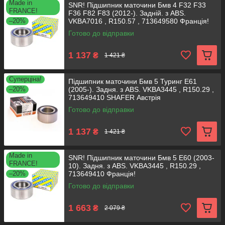
Made in
SNR! Підшипник маточини Бмв 4 F32 F33
FRANCE!
F36 F82 F83 (2012-). Задній. з ABS.
–20%
VKBA7016 , R150.57 , 713649580 Франція!
Готово до відправки
1 137
₴
1 421 ₴
Суперціна!
Підшипник маточини Бмв 5 Туринг Е61
–20%
(2005-). Задня. з ABS. VKBA3445 , R150.29 ,
713649410 SHAFER Австрія
Готово до відправки
1 137
₴
1 421 ₴
Made in
SNR! Підшипник маточини Бмв 5 Е60 (2003-
FRANCE!
10). Задня. з ABS. VKBA3445 , R150.29 ,
–20%
713649410 Франція!
Готово до відправки
1 663
₴
2 079 ₴