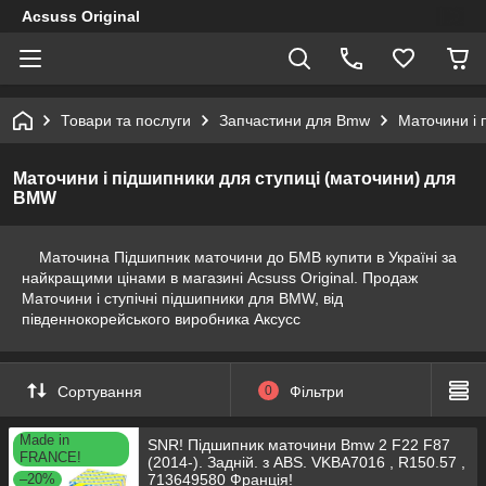
Acsuss Original
Товари та послуги
Запчастини для Bmw
Маточини і 
Маточини і підшипники для ступиці (маточини) для
BMW
Маточина Підшипник маточини до БМВ купити в Україні за
найкращими цінами в магазині Acsuss Original. Продаж
Маточини і ступічні підшипники для BMW, від
південнокорейського виробника Аксусс
Сортування
0
Фільтри
Made in
SNR! Підшипник маточини Bmw 2 F22 F87
FRANCE!
(2014-). Задній. з ABS. VKBA7016 , R150.57 ,
–20%
713649580 Франція!