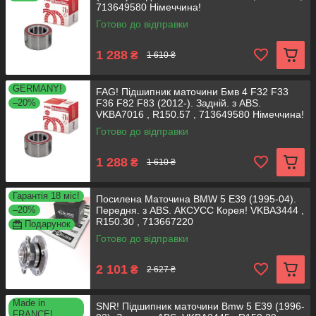
713649580 Німеччина!
Готово до відправки
1 288
₴
1 610 ₴
GERMANY!
FAG! Підшипник маточини Бмв 4 F32 F33
–20%
F36 F82 F83 (2012-). Задній. з ABS.
VKBA7016 , R150.57 , 713649580 Німеччина!
Готово до відправки
1 288
₴
1 610 ₴
Гарантія 18 міс!
Посилена Маточина BMW 5 E39 (1995-04).
–20%
Передня. з ABS. АКСУСС Корея! VKBA3444 ,
R150.30 , 713667220
Подарунок
Готово до відправки
2 101
₴
2 627 ₴
Made in
SNR! Підшипник маточини Bmw 5 E39 (1996-
FRANCE!