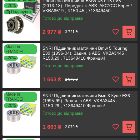
Посилена Маточина BMW X5 F15 F85
–20%
(2013-18). Передня. з ABS. АКСУСС Корея!
VKBA6619 , R150.45 , 713649450
Подарунок
Готово до відправки
2 977
₴
3 721 ₴
Made in
SNR! Підшипник маточини Bmw 5 Touring
FRANCE!
E39 (1996-04). Задня. з ABS. VKBA3445 ,
–20%
R150.29 , 713649410 Франція!
Готово до відправки
1 663
₴
2 079 ₴
Made in
SNR! Підшипник маточини Бмв 3 Купе Е36
FRANCE!
(1995-99). Задня. з ABS. VKBA3445 ,
–20%
R150.29 , 713649410 Франція!
Готово до відправки
1 663
₴
2 079 ₴