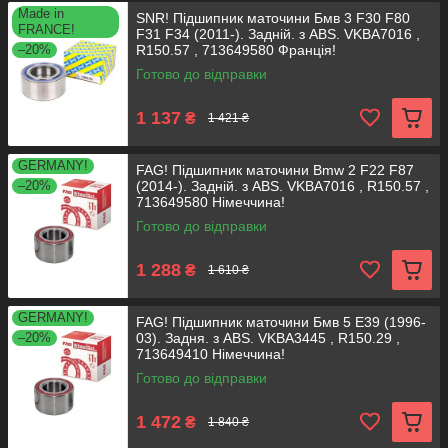
Made in
SNR! Підшипник маточини Бмв 3 F30 F80
FRANCE!
F31 F34 (2011-). Задній. з ABS. VKBA7016 ,
–20%
R150.57 , 713649580 Франція!
Готово до відправки
1 137
₴
1 421 ₴
GERMANY!
FAG! Підшипник маточини Bmw 2 F22 F87
–20%
(2014-). Задній. з ABS. VKBA7016 , R150.57 ,
713649580 Німеччина!
Готово до відправки
1 288
₴
1 610 ₴
GERMANY!
FAG! Підшипник маточини Бмв 5 Е39 (1996-
–20%
03). Задня. з ABS. VKBA3445 , R150.29 ,
713649410 Німеччина!
Готово до відправки
1 472
₴
1 840 ₴