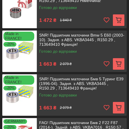
R150.29 , 713649410 Німеччина!
Готово до відправки
1 472
₴
1 840 ₴
Made in
SNR! Підшипник маточини Bmw 5 E60 (2003-
FRANCE!
10). Задня. з ABS. VKBA3445 , R150.29 ,
–20%
713649410 Франція!
Готово до відправки
1 663
₴
2 079 ₴
Made in
SNR! Підшипник маточини Бмв 5 Туринг Е39
FRANCE!
(1996-04). Задня. з ABS. VKBA3445 ,
–20%
R150.29 , 713649410 Франція!
Готово до відправки
1 663
₴
2 079 ₴
GERMANY!
FAG! Підшипник маточини Бмв 2 F22 F87
–20%
(2014-). Задній. з ABS. VKBA7016 , R150.57 ,