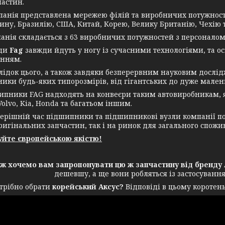
частин.
я представлена мережею філій та виробничих потужносте
ину, Бразилію, США, Китай, Корею, Велику Британію, Чехію т
я складається з 63 виробничих потужностей з персоналом у
ди
Fag
завжди йдуть у ногу із сучасними технологіями, та 
нням.
ок цього, а також завдяки безперервним науковим дослі
ики будь-яких типорозмірів, від гігантських до дуже мале
ики FAG надходять на конвеєри таким автовиробникам, як
Volvo, Kia, Honda та багатьом іншим.
ішній час підшипники та підшипникові вузли компанії поста
ригінальних запчастин, так і на ринок для загального спожи
йте європейською якістю!
ож хочемо вам запропонувати цю ж запчастину від бренду 
дешевшу, а ще вони робляться із застосуванн
трібно обрати
корейський Аксус?
Відповіді в цьому коротень