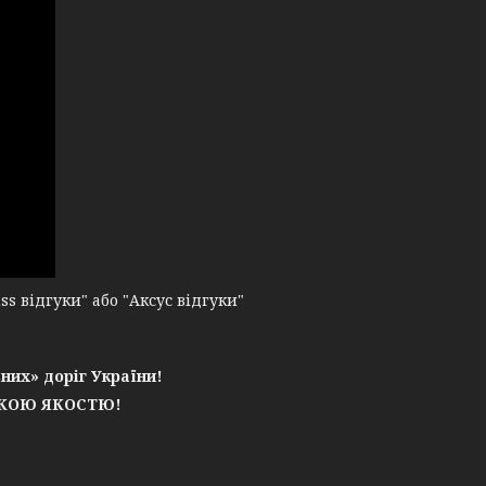
 відгуки" або "Аксус відгуки"
них» доріг України!
ЬКОЮ ЯКОСТЮ!