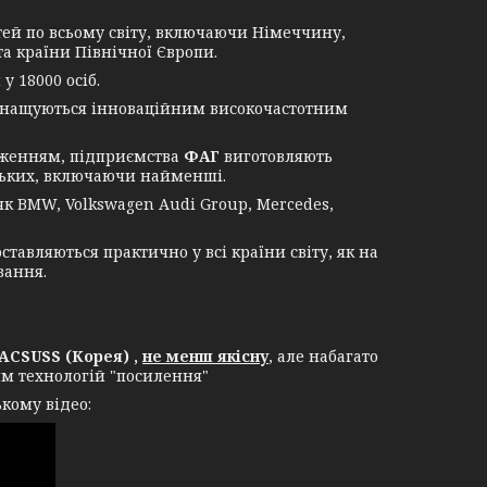
й по всьому світу, включаючи Німеччину,
а країни Північної Європи.
 18000 осіб.
оснащуються інноваційним високочастотним
дженням, підприємства
ФАГ
виготовляють
ньких, включаючи найменші.
 BMW, Volkswagen Audi Group, Mercedes,
вляються практично у всі країни світу, як на
вання.
ACSUSS (Корея) ,
не менш якісну
, але набагато
ям технологій "посилення"
кому відео: