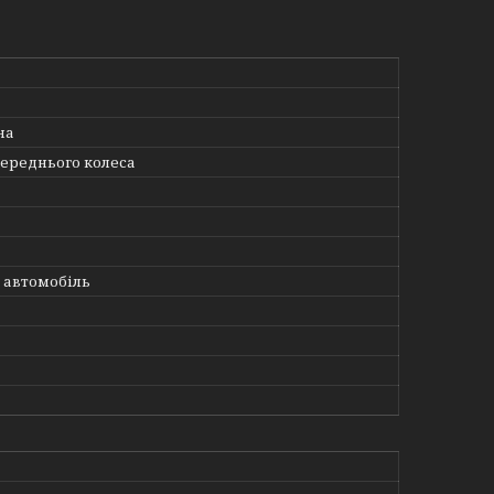
на
переднього колеса
 автомобіль