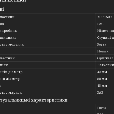
ТЕРИСТИКИ
ні
пчастини
713615090
ик
FAG
 виробник
Німеччи
дшипника
Ступиці 
сть з моделлю
Forza
Новий
пчастини
Оригінал
хніки
Легковий
шній діаметр
42 мм
ній діаметр
80 мм
а
45 мм
сть з маркою
ЗАЗ
тувальницькі характеристики
ь
Forza