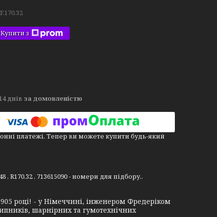
F.170.32
Купити з
14 днів
за домовленістю
онні платежі. Тепер ви можете купити будь-який
, R170.32 , 713615090 - номери для підбору..
1905 році! - у Німеччині, інженером Фредеріком
дшипників, шарнірних та гумотехнічних