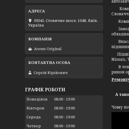
автозап
Компані
Словачч
03045, Столичне шосе, 104B, Київ,
Компані
Україна
Заво
обладна
Внаслід
підшипн
Acsuss Original
Підшипн
Nissan, 
В тепер
ринок о
Сергій Юрійович
Ремонту
ГРАФІК РОБОТИ
А так
Понеділок
08:00
19:00
Чому по
Вівторок
08:00
19:00
Середа
08:00
19:00
Четвер
08:00
19:00