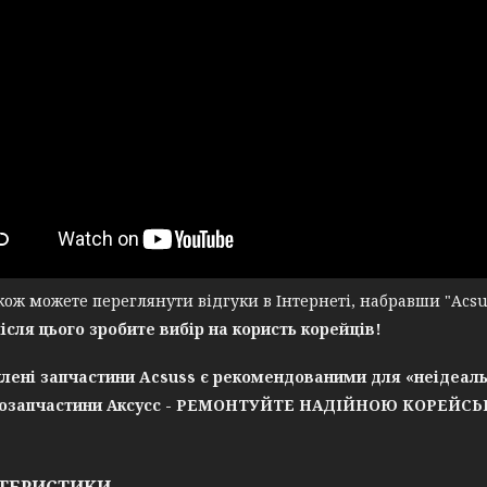
ж можете переглянути відгуки в Інтернеті, набравши "Acsuss
після цього зробите вибір на користь корейців!
лені запчастини Acsuss є рекомендованими для «неідеаль
озапчастини Аксусс - РЕМОНТУЙТЕ НАДІЙНОЮ КОРЕЙС