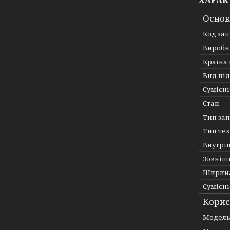
ХАРАК
Основ
Код за
Виробн
Країна
Вид пі
Сумісні
Стан
Тип за
Тип те
Внутрі
Зовніш
Ширин
Сумісні
Корис
Мoдел