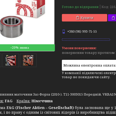
Готово до відправки
Код:
216.
Купити
+380 (98) 993-71-55
–20%
повернення товару протягом 
У компанії підключені електр
товар не покидаючи сайту.
шипник маточини Заз Форза (2010-). T11-3003015 Передній. VKBA1948 
к:
FAG
Крaїна:
Німеччина
ма
FAG (Fischer Aktien – Gesellschaft)
була заснована ще у 
, і по праву є одним із світових лідерів із виробництва пі