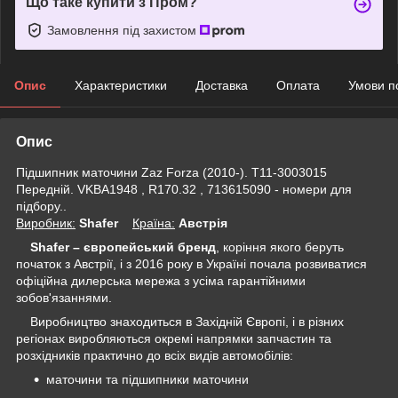
Що таке купити з Пром?
Замовлення під захистом
Опис
Характеристики
Доставка
Оплата
Умови п
Опис
Підшипник маточини Zaz Forza (2010-). T11-3003015
Передній. VKBA1948 , R170.32 , 713615090 - номери для
підбору..
Виробник:
Shafer
Крaїна:
Австрія
Shafer – європейський бренд
, коріння якого беруть
початок з Австрії, і з 2016 року в
Україні
почала розвиватися
офіційна дилерська мережа з усіма гарантійними
зобов'язаннями.
Виробництво знаходиться в Західній Європі, і в різних
регіонах виробляються окремі напрямки запчастин та
розхідників практично до всіх видів автомобілів:
маточини та підшипники маточини