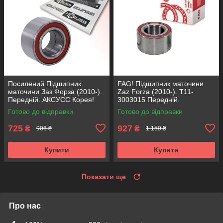
Посилений Підшипник
FAG! Підшипник маточини
маточини Заз Форза (2010-).
Zaz Forza (2010-). T11-
Передній. АКСУСС Корея!
3003015 Передній.
VKBA1948 , R170.32 ,
VKBA1948 , R170.32 ,
Готово до відправки
Готово до відправки
713615090
713615090 Німеччина!
725
927
₴
₴
906 ₴
1 159 ₴
Купити
Купити
Показати ще
Про нас