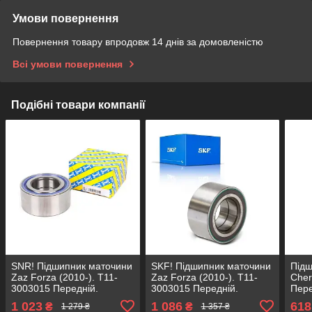
Умови повернення
Повернення товару впродовж 14 днів за домовленістю
Всі умови повернення
Подібні товари компанії
SNR! Підшипник маточини
SKF! Підшипник маточини
Підш
Zaz Forza (2010-). T11-
Zaz Forza (2010-). T11-
Cher
3003015 Передній.
3003015 Передній.
Пере
VKBA1948 , R170.32 ,
VKBA1948 , R170.32 ,
R170
1 023
1 086
618
₴
₴
1 279 ₴
1 357 ₴
713615090 Франція!
713615090 Німеччина!
SHA