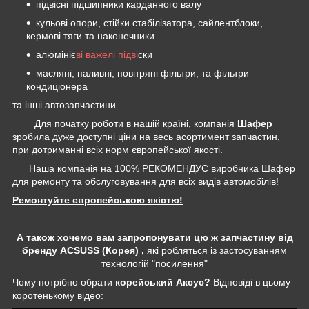
підвісні підшипники карданного валу
кульові опори, стійки стабілізатора, сайлентблоки,
кермові тяги та наконечники
алюмініє
ві важелі підві
ски
масляні, паливні, повітряні фільтри, та фільтри
кондиціонера
та інші автозапчастини
Для початку роботи в нашій країні, компанія
Шафер
зробила дуже доступні ціни на весь асортимент запчастин,
при дотриманні всіх норм європейської якості.
Наша компанія на 100% РЕКОМЕНДУЄ виробника Шафер
для ремонту та обслуговування для всіх видів автомобілів!
Ремонтуйте європейською якістю!
А також хочемо вам запропонувати цю ж запчастину від
бренду ACSUSS (Корея) ,
які робляться із застосуванням
технологій "посилення"
Чому потрібно обрати
корейський Аксус?
Відповіді в цьому
коротенькому відео: