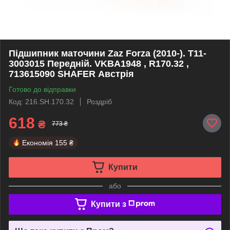
Підшипник маточини Zaz Forza (2010-). T11-
3003015 Передній. VKBA1948 , R170.32 ,
713615090 SHAFER Австрія
Готово до відправки
Код: 216.SH.170.32
Роздріб
618
₴
773 ₴
Економія
155 ₴
Купити
або
Купити з