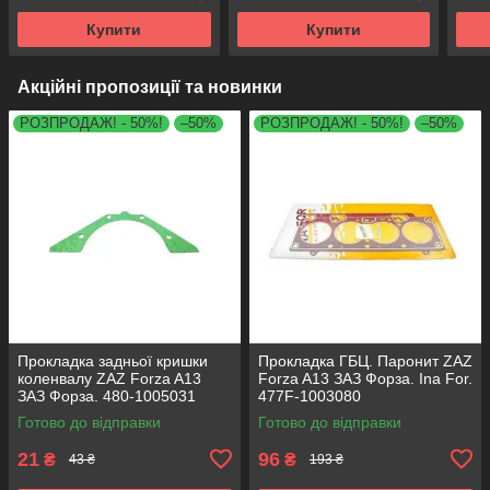
Купити
Купити
Акційні пропозиції та новинки
РОЗПРОДАЖ! - 50%!
–50%
РОЗПРОДАЖ! - 50%!
–50%
Прокладка задньої кришки
Прокладка ГБЦ. Паронит ZAZ
коленвалу ZAZ Forza A13
Forza A13 ЗАЗ Форза. Ina For.
ЗАЗ Форза. 480-1005031
477F-1003080
Готово до відправки
Готово до відправки
21
96
₴
₴
43 ₴
193 ₴