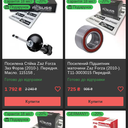
Гарантія 18 міс!
–20%
Гарантія 18 міс!
–20%
Подарунок
Подарунок
Посилена Стійка Zaz Forza
Посилений Підшипник
Заз Форза (2010-). Передня.
маточини Zaz Forza (2010-).
Масло. 115158 ,
T11-3003015 Передній.
A112905010BA KOREA
АКСУСС Корея! VKBA1948 ,
Готово до відправки
Готово до відправки
Аксусс!
R170.32 , 713615090
1 792
725
₴
₴
2 240 ₴
906 ₴
Купити
Купити
Гарантія 18 міс!
–20%
GERMANY!
–20%
Подарунок