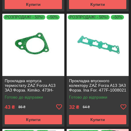
Купити
Купити
РОЗПРОДАЖ! - 50%!
–50%
РОЗПРОДАЖ! - 50%!
–50%
Прокладка корпуса
Прокладка впускного
термостату ZAZ Forza A13
колектору ZAZ Forza A13 ЗАЗ
ЗАЗ Форза. Kimiko. 473H-
Форза. Ina For. 477F-1008021
1306056
Готово до відправки
Готово до відправки
43
32
₴
₴
86 ₴
64 ₴
Купити
Купити