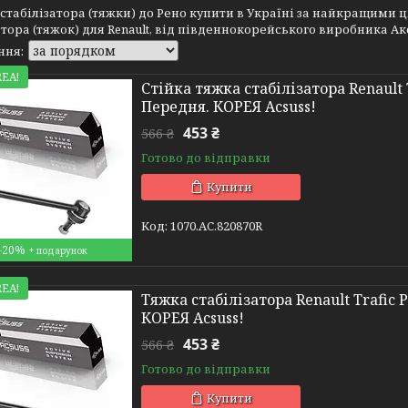
табілізатора (тяжки) до Рено купити в Україні за найкращими ці
атора (тяжок) для Renault, від південнокорейського виробника Ак
EA!
Стійка тяжка стабілізатора Renault 
Передня. КОРЕЯ Acsuss!
453 ₴
566 ₴
Готово до відправки
Купити
1070.AC.820870R
–20%
EA!
Тяжка стабілізатора Renault Trafic 
КОРЕЯ Acsuss!
453 ₴
566 ₴
Готово до відправки
Купити