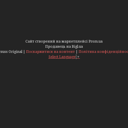
Сайт створений на маркетплейсі
Prom.ua
Продавець на Bigl.ua
Acsuss Original |
Поскаржитися на контент
|
Політика конфіденційнос
Select Language
▼