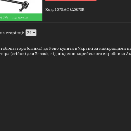
1070.AC.820870R
–20%
абілізатора (стійка) до Рено купити в Україні за найкращими ці
атора (стійок) для Renault, від південнокорейського виробника Ак