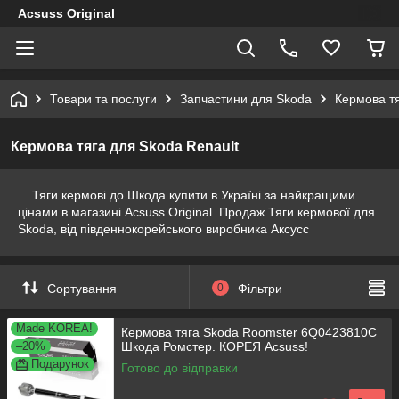
Acsuss Original
Товари та послуги
Запчастини для Skoda
Кермова тя
Кермова тяга для Skoda Renault
Тяги кермові до Шкода купити в Україні за найкращими
цінами в магазині Acsuss Original. Продаж Тяги кермової для
Skoda, від південнокорейського виробника Аксусс
Сортування
0
Фільтри
Made KOREA!
Кермова тяга Skoda Roomster 6Q0423810C
–20%
Шкода Ромстер. КОРЕЯ Acsuss!
Подарунок
Готово до відправки