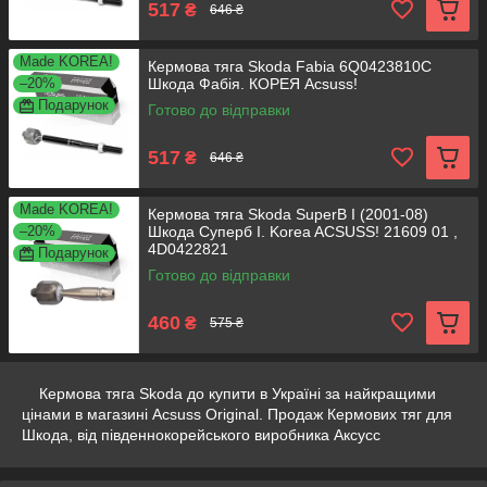
517
₴
646 ₴
Made KOREA!
Кермова тяга Skoda Fabia 6Q0423810C
–20%
Шкода Фабія. КОРЕЯ Acsuss!
Подарунок
Готово до відправки
517
₴
646 ₴
Made KOREA!
Кермова тяга Skoda SuperB I (2001-08)
–20%
Шкода Суперб I. Korea ACSUSS! 21609 01 ,
4D0422821
Подарунок
Готово до відправки
460
₴
575 ₴
Кермова тяга Skoda до купити в Україні за найкращими
цінами в магазині Acsuss Original. Продаж Кермових тяг для
Шкода, від південнокорейського виробника Аксусс