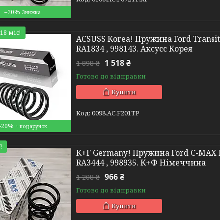
–20%
18 міс!
ACSUSS Korea! Пружина Ford Transit 
RA1834 , 998143. Аксусс Корея
1 518 ₴
1 898 ₴
Готово до відправки
Купити
0098.AC.F201TP
–20%
!
K+F Germany! Пружина Ford C-MAX II
RA3444 , 998935. К+Ф Німеччина
966 ₴
1 208 ₴
Готово до відправки
Купити