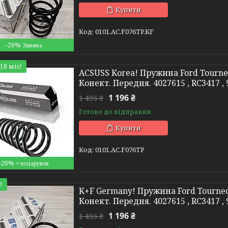
Купити
0101.AC.F076TP.KF
–20%
18 міс!
ACSUSS Korea! Пружина Ford Tourneo
Конект. Передня. 4027615 , RC3417 ,
1 196 ₴
1 495 ₴
Готово до відправки
Купити
0101.AC.F076TP
–20%
!
K+F Germany! Пружина Ford Tourneo 
Конект. Передня. 4027615 , RC3417 
1 196 ₴
1 495 ₴