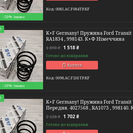
0085.AC.F084TP.KF
–20%
!
K+F Germany! Пружина Ford Transit (
RA1834 , 998143. К+Ф Німеччина
1 518 ₴
1 898 ₴
Готово до відправки
Купити
0098.AC.F201TP.KF
–20%
!
K+F Germany! Пружина Ford Transit 
Передня. 4027568 , RA1073 , 998140
1 702 ₴
2 128 ₴
Готово до відправки