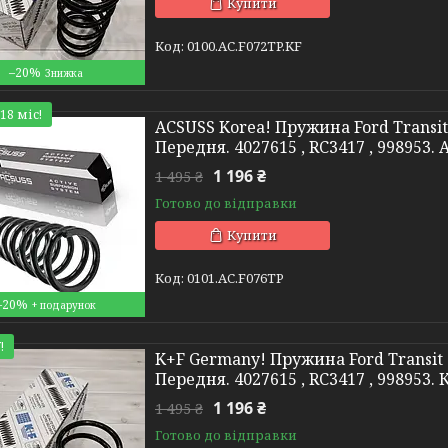
Купити
0100.AC.F072TP.KF
–20%
18 міс!
ACSUSS Korea! Пружина Ford Transit
Передня. 4027615 , RC3417 , 998953. 
1 196 ₴
1 495 ₴
Готово до відправки
Купити
0101.AC.F076TP
–20%
!
K+F Germany! Пружина Ford Transit 
Передня. 4027615 , RC3417 , 998953
1 196 ₴
1 495 ₴
Готово до відправки