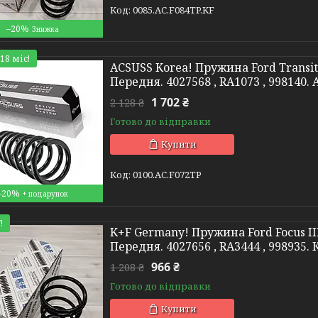
0085.AC.F084TP.KF
–20%
18 міс!
ACSUSS Korea! Пружина Ford Transit
Передня. 4027568 , RA1073 , 998140.
1 702 ₴
2 128 ₴
Готово до відправки
Купити
0100.AC.F072TP
–20%
!
K+F Germany! Пружина Ford Focus III
Передня. 4027656 , RA3444 , 998935
966 ₴
1 208 ₴
Готово до відправки
Купити