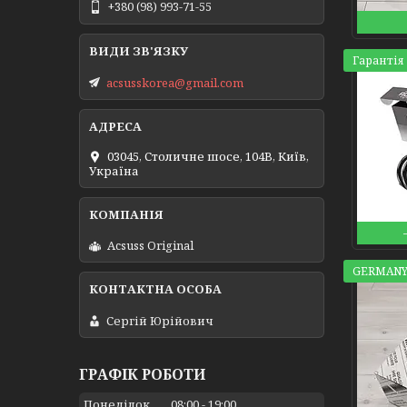
+380 (98) 993-71-55
Гарантія 
acsusskorea@gmail.com
03045, Столичне шосе, 104B, Київ,
Україна
Acsuss Original
GERMANY
Сергій Юрійович
ГРАФІК РОБОТИ
Понеділок
08:00
19:00