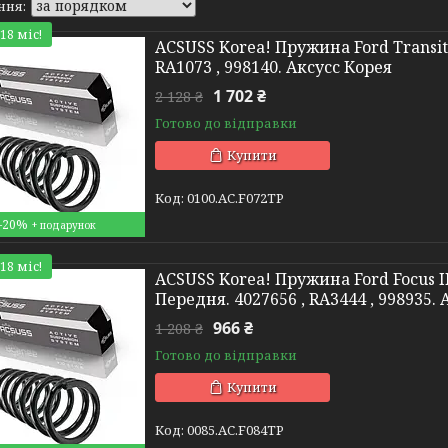
18 міс!
ACSUSS Korea! Пружина Ford Transit 
RA1073 , 998140. Аксусс Корея
1 702 ₴
2 128 ₴
Готово до відправки
Купити
0100.AC.F072TP
–20%
18 міс!
ACSUSS Korea! Пружина Ford Focus III
Передня. 4027656 , RA3444 , 998935.
966 ₴
1 208 ₴
Готово до відправки
Купити
0085.AC.F084TP