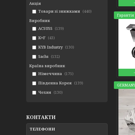
Акція
Товари зі знижками
440
Гарантія 
Виробник
ACSUSS
139
K+F
43
KYB Industry
130
Sachs
132
Країна виробник
Німеччина
175
Південна Корея
139
GERMANY
Чехия
130
КОНТАКТИ