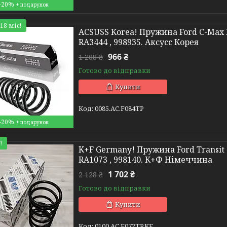
–20%
18 міс!
ACSUSS Korea! Пружина Ford C-Max I
RA3444 , 998935. Аксусс Корея
966 ₴
1 208 ₴
Готово до відправки
Купити
0085.AC.F084TP
–20%
!
K+F Germany! Пружина Ford Transit (
RA1073 , 998140. К+Ф Німеччина
1 702 ₴
2 128 ₴
Готово до відправки
Купити
0100.AC.F072TP.KF