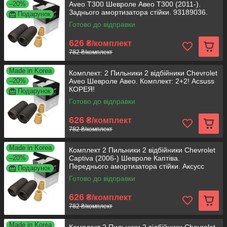
–20%
Aveo T300 Шевроле Авео Т300 (2011-).
Заднього амортизатора стійки. 93189036.
Подарунок
Аксусс
Готово до відправки
626
₴/комплект
782 ₴/комплект
Made in Korea
Комплект: 2 Пильники 2 відбійники Chevrolet
–20%
Aveo Шевроле Авео. Комплект: 2+2! Acsuss
КОРЕЯ!
Подарунок
Готово до відправки
626
₴/комплект
782 ₴/комплект
Made in Korea
Комплект 2 Пильники 2 відбійники Chevrolet
–20%
Captiva (2006-) Шевроле Каптіва.
Переднього амортизатора стійки. Аксусс
Подарунок
КОРЕЯ!
Готово до відправки
626
₴/комплект
782 ₴/комплект
Made in Korea