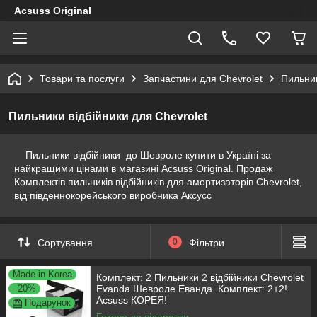
Acsuss Original
Товари та послуги
Запчастини для Chevrolet
Пильник
Пильники відбійники для Chevrolet
Пильники відбійники до Шевроле купити в Україні за
найкращими цінами в магазині Acsuss Original. Продаж
Комплектів пильників відбійників для амортизаторів Chevrolet,
від південнокорейського виробника Аксусс
Сортування
0
Фільтри
Made in Korea
Комплект: 2 Пильники 2 відбійники Chevrolet
–20%
Evanda Шевроле Еванда. Комплект: 2+2!
Acsuss КОРЕЯ!
Подарунок