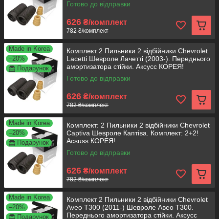
Готово до відправки
626
₴/комплект
782 ₴/комплект
Made in Korea
Комплект 2 Пильники 2 відбійники Chevrolet
–20%
Lacetti Шевроле Лачетті (2003-). Переднього
амортизатора стійки. Аксусс КОРЕЯ!
Подарунок
Готово до відправки
626
₴/комплект
782 ₴/комплект
Made in Korea
Комплект: 2 Пильники 2 відбійники Chevrolet
–20%
Captiva Шевроле Каптіва. Комплект: 2+2!
Acsuss КОРЕЯ!
Подарунок
Готово до відправки
626
₴/комплект
782 ₴/комплект
Made in Korea
Комплект 2 Пильники 2 відбійники Chevrolet
–20%
Aveo T300 (2011-) Шевроле Авео Т300.
Переднього амортизатора стійки. Аксусс
Подарунок