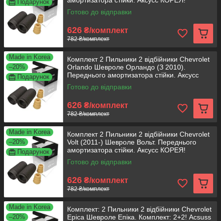
амортизатора стійки. Аксусс КОРЕЯ!
Подарунок
Готово до відправки
626
₴/комплект
782 ₴/комплект
Made in Korea
Комплект 2 Пильники 2 відбійники Chevrolet
–20%
Orlando Шевроле Орландо (З 2010).
Переднього амортизатора стійки. Аксусс
Подарунок
КОРЕЯ!
Готово до відправки
626
₴/комплект
782 ₴/комплект
Made in Korea
Комплект 2 Пильники 2 відбійники Chevrolet
–20%
Volt (2011-) Шевроле Вольт. Переднього
амортизатора стійки. Аксусс КОРЕЯ!
Подарунок
Готово до відправки
626
₴/комплект
782 ₴/комплект
Made in Korea
Комплект: 2 Пильники 2 відбійники Chevrolet
–20%
Epica Шевроле Епіка. Комплект: 2+2! Acsuss