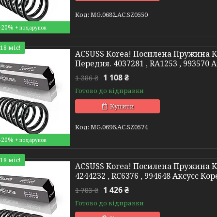
MG.0682.АС.SZ0550
–20%
18 міс!
ACSUSS Korea! Посилена Пружина Kia 
Передня. 4037281 , RA1253 , 993570 
1 108 ₴
1 386 ₴
Готово до відправки
Купити
MG.0696.АС.SZ0574
–20%
18 міс!
ACSUSS Korea! Посилена Пружина Kia
4244232 , RC6376 , 994648 Аксусс Кор
1 426 ₴
1 783 ₴
Готово до відправки