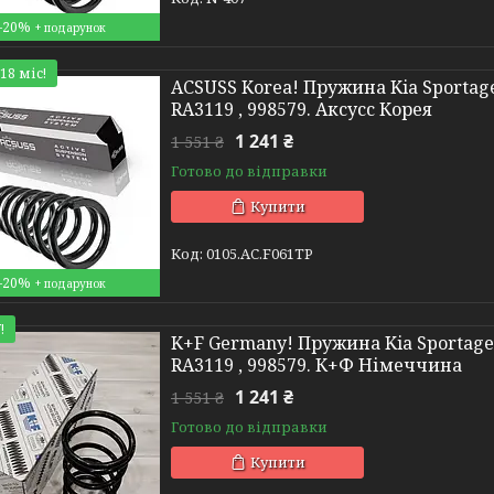
–20%
18 міс!
ACSUSS Korea! Пружина Kia Sportage 
RA3119 , 998579. Аксусс Корея
1 241 ₴
1 551 ₴
Готово до відправки
Купити
0105.AC.F061TP
–20%
!
K+F Germany! Пружина Kia Sportage 
RA3119 , 998579. К+Ф Німеччина
1 241 ₴
1 551 ₴
Готово до відправки
Купити