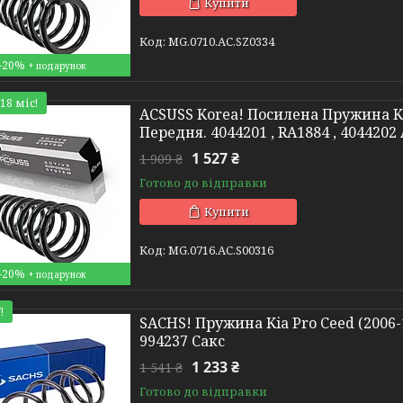
Купити
MG.0710.АС.SZ0334
–20%
18 міс!
ACSUSS Korea! Посилена Пружина Kia
Передня. 4044201 , RA1884 , 4044202
1 527 ₴
1 909 ₴
Готово до відправки
Купити
MG.0716.АС.S00316
–20%
!
SACHS! Пружина Kia Pro Ceed (2006-12
994237 Сакс
1 233 ₴
1 541 ₴
Готово до відправки