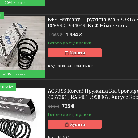
–20%
!
K+F Germany! Пружина Kia SPORTAGE 
RC6562 , 994046. К+Ф Німеччина
1 334 ₴
1 668 ₴
Готово до відправки
Купити
0106.AC.R060TP.KF
–20%
18 міс!
ACSUSS Korea! Пружина Kia Sportage 
4037261 , RA3461 , 998967. Аксусс Ко
735 ₴
919 ₴
Готово до відправки
Купити
N-407