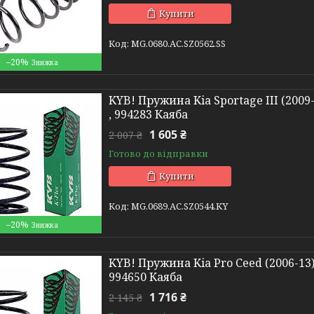
Купити
MG.0680.АС.SZ0562.SS
–20%
KYB! Пружина Kia Sportage III (2009
, 994283 Каяба
1 605 ₴
2 007 ₴
Готово до відправки
Купити
MG.0689.АС.SZ0544.KY
–20%
KYB! Пружина Kia Pro Ceed (2006-13) 
994650 Каяба
1 716 ₴
2 145 ₴