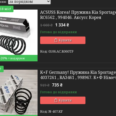
18 міс!
ACSUSS Korea! Пружина Kia Sportage 
RC6562 , 994046. Аксусс Корея
1 334 ₴
1 668 ₴
Готово до відправки
Купити
0106.AC.R060TP
–20%
!
K+F Germany! Пружина Kia Sportage 
4037261 , RA3461 , 998967. К+Ф Нім
735 ₴
919 ₴
Готово до відправки
Купити
N-407.KF