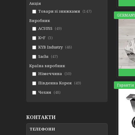
Акція
Товари зі знижками
147
GERMANY
Виробник
ACSUSS
49
K+F
3
KYB Industry
48
Sachs
47
Країна виробник
Німеччина
50
Південна Корея
49
Гарантія 
Чехия
48
КОНТАКТИ