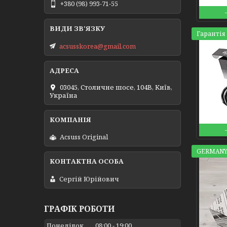
+380 (98) 993-71-55
Гарантія 
acsusskorea@gmail.com
03045, Столичне шосе, 104B, Київ,
Україна
Acsuss Original
GERMANY
Сергій Юрійович
ГРАФІК РОБОТИ
Понеділок
08:00
19:00