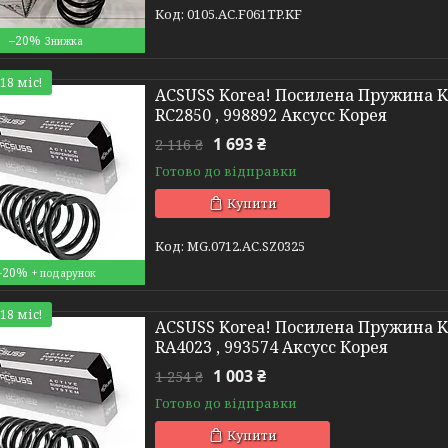
0105.AC.F061TP.KF
–20%
18 міс!
ACSUSS Korea! Посилена Пружина Kia 
RC2850 , 998892 Аксусс Корея
1 693 ₴
2 116 ₴
Готово до відправки
Купити
MG.0712.АС.SZ0325
–20%
18 міс!
ACSUSS Korea! Посилена Пружина Kia 
RA4023 , 993574 Аксусс Корея
1 003 ₴
1 254 ₴
Готово до відправки
Купити