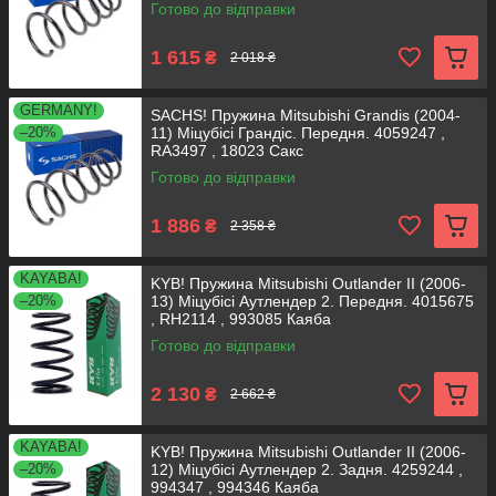
Готово до відправки
1 615
₴
2 018 ₴
GERMANY!
SACHS! Пружина Mitsubishi Grandis (2004-
–20%
11) Міцубісі Грандіс. Передня. 4059247 ,
RA3497 , 18023 Сакс
Готово до відправки
1 886
₴
2 358 ₴
KAYABA!
KYB! Пружина Mitsubishi Outlander II (2006-
–20%
13) Міцубісі Аутлендер 2. Передня. 4015675
, RH2114 , 993085 Каяба
Готово до відправки
2 130
₴
2 662 ₴
KAYABA!
KYB! Пружина Mitsubishi Outlander II (2006-
–20%
12) Міцубісі Аутлендер 2. Задня. 4259244 ,
994347 , 994346 Каяба