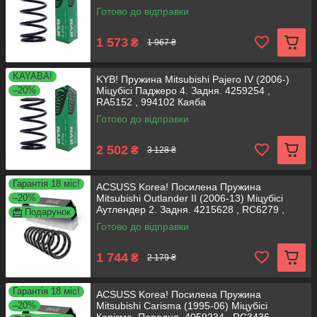
Готово до відправки
1 573
₴
1 967 ₴
KAYABA!
KYB! Пружина Mitsubishi Pajero IV (2006-)
–20%
Міцубісі Паджеро 4. Задня. 4259254 ,
RA5152 , 994102 Каяба
Готово до відправки
2 502
₴
3 128 ₴
Гарантія 18 міс!
ACSUSS Korea! Посилена Пружина
–20%
Mitsubishi Outlander II (2006-13) Міцубісі
Аутлендер 2. Задня. 4215628 , RC6279 ,
Подарунок
994096 Аксусс
Готово до відправки
1 744
₴
2 179 ₴
Гарантія 18 міс!
ACSUSS Korea! Посилена Пружина
–20%
Mitsubishi Carisma (1995-06) Міцубісі