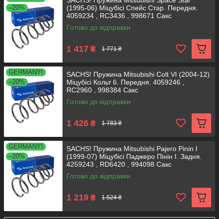
SACHS! Пружина Mitsubishi Space Star
–20%
(1995-06) Міцубісі Спейс Стар. Передня.
4059234 , RC3436 , 998671 Сакс
Готово до відправки
1 417
₴
1 771 ₴
GERMANY!
SACHS! Пружина Mitsubishi Colt VI (2004-12)
–20%
Міцубісі Кольт 6. Передня. 4059246 ,
RC2960 , 998384 Сакс
Готово до відправки
1 426
₴
1 783 ₴
GERMANY!
SACHS! Пружина Mitsubishi Pajero Pinin I
–20%
(1999-07) Міцубісі Паджеро Пінін I. Задня.
4259243 , RD6420 , 994098 Сакс
Готово до відправки
1 219
₴
1 524 ₴