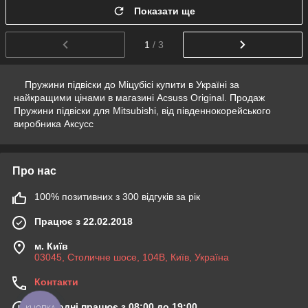
Показати ще
1
/ 3
Пружини підвіски до Міцубісі купити в Україні за
найкращими цінами в магазині Acsuss Original. Продаж
Пружини підвіски для Mitsubishi, від південнокорейського
виробника Аксусс
Про нас
100% позитивних з 300 відгуків за рік
Працює з 22.02.2018
м. Київ
03045, Столичне шосе, 104B, Київ, Україна
Контакти
Сьогодні працює з 08:00 до 19:00