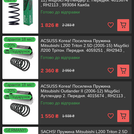
12) Міцубісі Аутлендер 2. Передня. 4015674
, RH2113 , 993084 Каяба
Готово до відправки
1 826
₴
2 283 ₴
Гарантія 18 міс!
ACSUSS Korea! Посилена Пружина
–20%
Mitsubishi L200 Triton 2.5D (2005-15) Міцубісі
Л200 Трітон. Передня. 4059251 , RH2943 ,
Подарунок
998676
Готово до відправки
2 360
₴
2 950 ₴
Гарантія 18 міс!
ACSUSS Korea! Посилена Пружина
–20%
Mitsubishi Outlander II (2006-12) Міцубісі
Аутлендер 2. Передня. 4015674 , RH2113 ,
Подарунок
993084 Аксусс
Готово до відправки
1 550
₴
1 938 ₴
GERMANY!
SACHS! Пружина Mitsubishi L200 Triton 2.5D