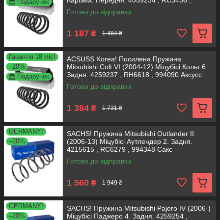
Карізма. Передня. 4059234 , RC3436 ,
Подарунок
998671 Аксусс Корея
Готово до відправки
1 187
₴
1 484 ₴
Гарантія 18 міс!
ACSUSS Korea! Посилена Пружина
–20%
Mitsubishi Colt VI (2004-12) Міцубісі Кольт 6.
Задня. 4259237 , RH6618 , 994090 Аксусс
Подарунок
Корея
Готово до відправки
1 384
₴
1 731 ₴
GERMANY!
SACHS! Пружина Mitsubishi Outlander II
–20%
(2006-13) Міцубісі Аутлендер 2. Задня.
4215615 , RC6279 , 994348 Сакс
Готово до відправки
1 560
₴
1 949 ₴
GERMANY!
SACHS! Пружина Mitsubishi Pajero IV (2006-)
–20%
Міцубісі Паджеро 4. Задня. 4259254 ,