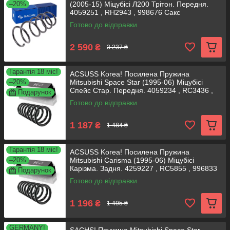
–20%
(2005-15) Міцубісі Л200 Трітон. Передня.
4059251 , RH2943 , 998676 Сакс
Готово до відправки
2 590
₴
3 237 ₴
Гарантія 18 міс!
ACSUSS Korea! Посилена Пружина
–20%
Mitsubishi Space Star (1995-06) Міцубісі
Спейс Стар. Передня. 4059234 , RC3436 ,
Подарунок
998671 Аксусс
Готово до відправки
1 187
₴
1 484 ₴
Гарантія 18 міс!
ACSUSS Korea! Посилена Пружина
–20%
Mitsubishi Carisma (1995-06) Міцубісі
Карізма. Задня. 4259227 , RC5855 , 996833
Подарунок
Аксусс Корея
Готово до відправки
1 196
₴
1 495 ₴
GERMANY!