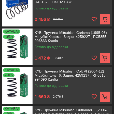
RA5152 , 994102 Сакс
Готово до відправки
2 456
₴
3 071 ₴
KAYABA!
KYB! Пружина Mitsubishi Carisma (1995-06)
–20%
Міцубісі Карізма. Задня. 4259227 , RC5855 ,
996833 Каяба
Готово до відправки
1 472
₴
1 840 ₴
KAYABA!
KYB! Пружина Mitsubishi Colt VI (2004-12)
–20%
Міцубісі Кольт 6. Задня. 4259237 , RH6618 ,
994090 Каяба
Готово до відправки
1 660
₴
2 076 ₴
KAYABA!
KYB! Пружина Mitsubishi Outlander II (2006-
–20%