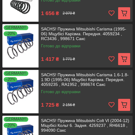
Готово до відправки
1 656
₴
2 070 ₴
GERMANY!
SACHS! Пружина Mitsubishi Carisma (1995-
–20%
06) Міцубісі Карізма. Передня. 4059234 ,
RC3436 , 998671 Сакс
Готово до відправки
1 417
₴
1 771 ₴
GERMANY!
SACHS! Пружина Mitsubishi Carisma 1.6-1.8-
–20%
1.9D (1995-06) Міцубісі Карізма. Передня.
4059235 , RA1952 , 998674 Сакс
Готово до відправки
1 725
₴
2 156 ₴
GERMANY!
SACHS! Пружина Mitsubishi Colt VI (2004-12)
–20%
Міцубісі Кольт 6. Задня. 4259237 , RH6618 ,
994090 Сакс