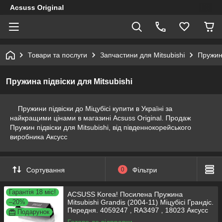
Acsuss Original
Товари та послуги
Запчастини для Mitsubishi
Пружина
Пружина підвіски для Mitsubishi
Пружини підвіски до Міцубісі купити в Україні за
найкращими цінами в магазині Acsuss Original. Продаж
Пружин підвіски для Mitsubishi, від південнокорейського
виробника Аксусс
Сортування
0
Фільтри
Гарантія 18 міс!
ACSUSS Korea! Посилена Пружина
–20%
Mitsubishi Grandis (2004-11) Міцубісі Грандіс.
Передня. 4059247 , RA3497 , 18023 Аксусс
Подарунок
Корея