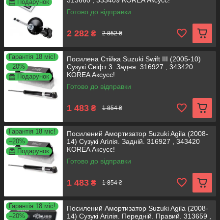
313660 , 333409 KOREA Аксусс!
Подарунок
Готово до відправки
2 282
₴
2 852 ₴
Гарантія 18 міс!
Посилена Стійка Suzuki Swift III (2005-10)
–20%
Сузукі Свіфт 3. Задня. 316927 , 343420
KOREA Аксусс!
Подарунок
Готово до відправки
1 483
₴
1 854 ₴
Гарантія 18 міс!
Посилений Амортизатор Suzuki Agila (2008-
–20%
14) Сузукі Агілія. Задній. 316927 , 343420
KOREA Аксусс!
Подарунок
Готово до відправки
1 483
₴
1 854 ₴
Гарантія 18 міс!
Посилений Амортизатор Suzuki Agila (2008-
–20%
14) Сузукі Агілія. Передній. Правий. 313659 ,