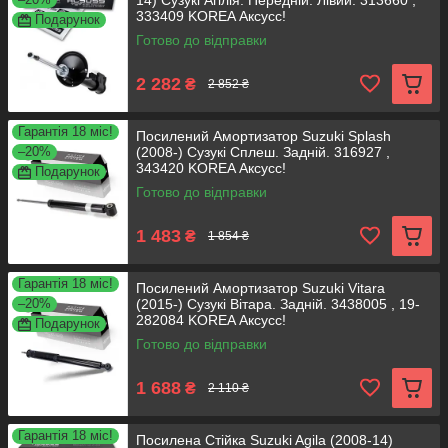
14) Сузукі Агілія. Передній. Лівий. 313660 ,
333409 KOREA Аксусс!
Подарунок
Готово до відправки
2 282
₴
2 852 ₴
Гарантія 18 міс!
Посилений Амортизатор Suzuki Splash
–20%
(2008-) Сузукі Сплеш. Задній. 316927 ,
343420 KOREA Аксусс!
Подарунок
Готово до відправки
1 483
₴
1 854 ₴
Гарантія 18 міс!
Посилений Амортизатор Suzuki Vitara
–20%
(2015-) Сузукі Вітара. Задній. 3438005 , 19-
282084 KOREA Аксусс!
Подарунок
Готово до відправки
1 688
₴
2 110 ₴
Гарантія 18 міс!
Посилена Стійка Suzuki Agila (2008-14)