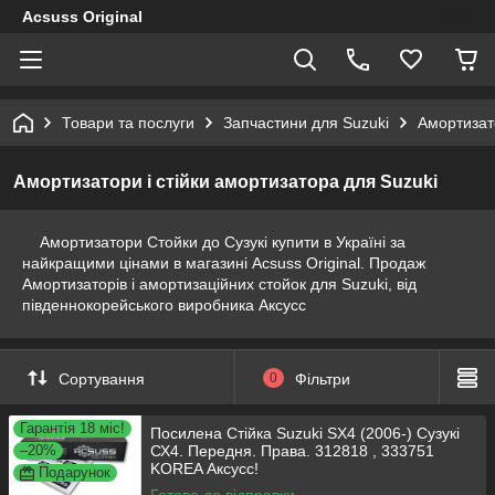
Acsuss Original
Товари та послуги
Запчастини для Suzuki
Амортизато
Амортизатори і стійки амортизатора для Suzuki
Амортизатори Стойки до Сузукі купити в Україні за
найкращими цінами в магазині Acsuss Original. Продаж
Амортизаторів і амортизаційних стойок для Suzuki, від
південнокорейського виробника Аксусс
Сортування
0
Фільтри
Гарантія 18 міс!
Посилена Стійка Suzuki SX4 (2006-) Сузукі
–20%
СХ4. Передня. Права. 312818 , 333751
KOREA Аксусс!
Подарунок