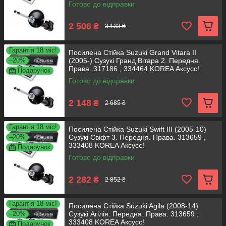
Готово до відправки
2 506
₴
3 133 ₴
Гарантія 18 міс!
Посилена Стійка Suzuki Grand Vitara II
–20%
(2005-) Сузукі Гранд Вітара 2. Передня.
Права. 317186 , 334464 KOREA Аксусс!
Подарунок
Готово до відправки
2 148
₴
2 685 ₴
Гарантія 18 міс!
Посилена Стійка Suzuki Swift III (2005-10)
–20%
Сузукі Свіфт 3. Передня. Права. 313659 ,
333408 KOREA Аксусс!
Подарунок
Готово до відправки
2 282
₴
2 852 ₴
Гарантія 18 міс!
Посилена Стійка Suzuki Agila (2008-14)
–20%
Сузукі Агілія. Передня. Права. 313659 ,
333408 KOREA Аксусс!
Подарунок