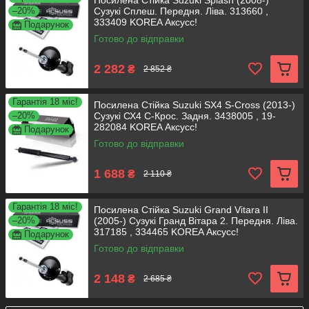
Посилена Стійка Suzuki Splash (2008-)
–20%
Сузукі Сплеш. Передня. Ліва. 313660 ,
333409 KOREA Аксусс!
Подарунок
Готово до відправки
2 282
₴
2 852 ₴
Гарантія 18 міс!
Посилена Стійка Suzuki SX4 S-Cross (2013-)
–20%
Сузукі СХ4 С-Крос. Задня. 3438005 , 19-
282084 KOREA Аксусс!
Подарунок
Готово до відправки
1 688
₴
2 110 ₴
Гарантія 18 міс!
Посилена Стійка Suzuki Grand Vitara II
–20%
(2005-) Сузукі Гранд Вітара 2. Передня. Ліва.
317185 , 334465 KOREA Аксусс!
Подарунок
Готово до відправки
2 148
₴
2 685 ₴