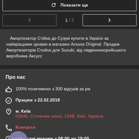
Показати ще
1
/ 2
Амортизатор Стійка до Сузукі купити в Україні за
найкращими цінами в магазині Acsuss Original. Продаж
Амортизаторів Стойок для Suzuki, від південнокорейського
виробника Аксусс
Про нас
100% позитивних з 300 відгуків за рік
Працює з 22.02.2018
м. Київ
03045, Столичне шосе, 104B, Київ, Україна
Контакти
Сьогодні працює з 08:00 до 19:00