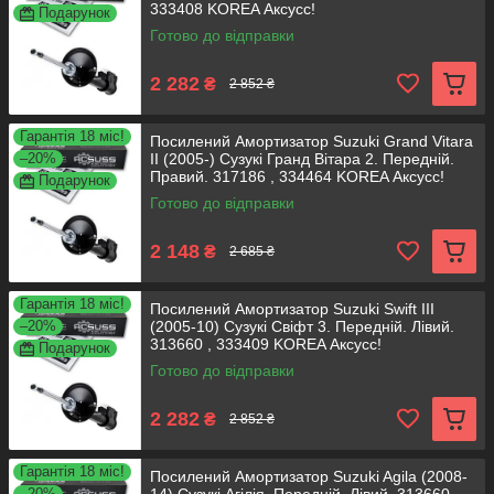
333408 KOREA Аксусс!
Подарунок
Готово до відправки
2 282
₴
2 852 ₴
Гарантія 18 міс!
Посилений Амортизатор Suzuki Grand Vitara
–20%
II (2005-) Сузукі Гранд Вітара 2. Передній.
Правий. 317186 , 334464 KOREA Аксусс!
Подарунок
Готово до відправки
2 148
₴
2 685 ₴
Гарантія 18 міс!
Посилений Амортизатор Suzuki Swift III
–20%
(2005-10) Сузукі Свіфт 3. Передній. Лівий.
313660 , 333409 KOREA Аксусс!
Подарунок
Готово до відправки
2 282
₴
2 852 ₴
Гарантія 18 міс!
Посилений Амортизатор Suzuki Agila (2008-
–20%