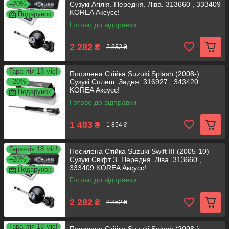
–20%
Сузукі Агілія. Передня. Ліва. 313660 , 333409
KOREA Аксусс!
Подарунок
Готово до відправки
2 282
₴
2 852 ₴
Гарантія 18 міс!
Посилена Стійка Suzuki Splash (2008-)
–20%
Сузукі Сплеш. Задня. 316927 , 343420
KOREA Аксусс!
Подарунок
Готово до відправки
1 483
₴
1 854 ₴
Гарантія 18 міс!
Посилена Стійка Suzuki Swift III (2005-10)
–20%
Сузукі Свіфт 3. Передня. Ліва. 313660 ,
333409 KOREA Аксусс!
Подарунок
Готово до відправки
2 282
₴
2 852 ₴
Гарантія 18 міс!