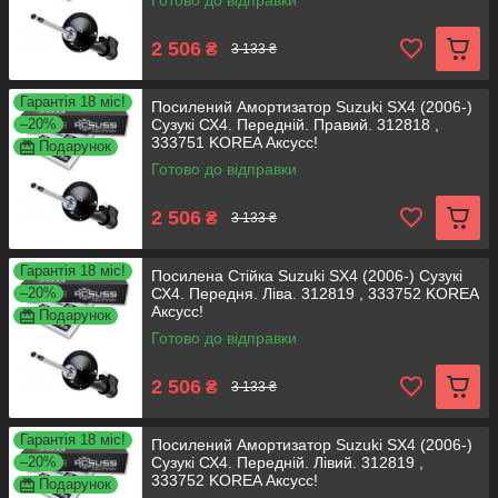
Готово до відправки
2 506
₴
3 133 ₴
Гарантія 18 міс!
Посилений Амортизатор Suzuki SX4 (2006-)
–20%
Сузукі СХ4. Передній. Правий. 312818 ,
333751 KOREA Аксусс!
Подарунок
Готово до відправки
2 506
₴
3 133 ₴
Гарантія 18 міс!
Посилена Стійка Suzuki SX4 (2006-) Сузукі
–20%
СХ4. Передня. Ліва. 312819 , 333752 KOREA
Аксусс!
Подарунок
Готово до відправки
2 506
₴
3 133 ₴
Гарантія 18 міс!
Посилений Амортизатор Suzuki SX4 (2006-)
–20%
Сузукі СХ4. Передній. Лівий. 312819 ,
333752 KOREA Аксусс!
Подарунок