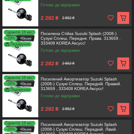
Готово до відправки
2 282
₴
2 852 ₴
Гарантія 18 міс!
Посилена Стійка Suzuki Splash (2008-)
–20%
Сузукі Сплеш. Передня. Права. 313659 ,
333408 KOREA Аксусс!
Подарунок
Готово до відправки
2 282
₴
2 852 ₴
Гарантія 18 міс!
Посилений Амортизатор Suzuki Splash
–20%
(2008-) Сузукі Сплеш. Передній. Правий.
313659 , 333408 KOREA Аксусс!
Подарунок
Готово до відправки
2 282
₴
2 852 ₴
Гарантія 18 міс!
Посилений Амортизатор Suzuki Splash
–20%
(2008-) Сузукі Сплеш. Передній. Лівий.