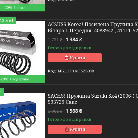
–20%
18 міс!
ACSUSS Korea! Посилена Пружина Suz
Вітара I. Передня. 4088942 , 41111-
1 384 ₴
1 731 ₴
Готово до відправки
Купити
MG.1130.АС.SZ8038
–20%
!
SACHS! Пружина Suzuki Sx4 (2006-) Су
993729 Сакс
1 568 ₴
1 961 ₴
Готово до відправки
Купити