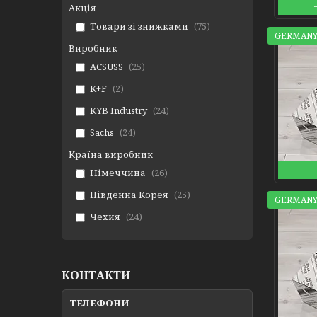
Акція
Товари зі знижками
75
GERMANY
Виробник
ACSUSS
25
K+F
2
KYB Industry
24
Sachs
24
Країна виробник
Німеччина
26
Південна Корея
25
GERMANY
Чехия
24
КОНТАКТИ