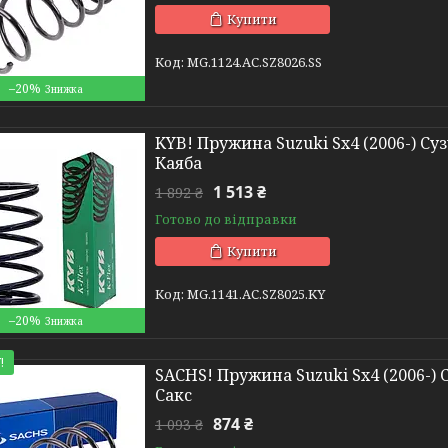
Купити
MG.1124.АС.SZ8026.SS
–20%
KYB! Пружина Suzuki Sx4 (2006-) Сузу
Каяба
1 513 ₴
1 892 ₴
Готово до відправки
Купити
MG.1141.АС.SZ8025.KY
–20%
!
SACHS! Пружина Suzuki Sx4 (2006-) Су
Сакс
874 ₴
1 093 ₴