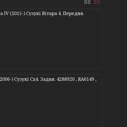
 IV (2015-) Сузукі Вітара 4. Передня.
06-) Сузукі Сх4. Задня. 4288920 , RA6149 ,