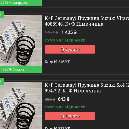
–20%
!
K+F Germany! Пружина Suzuki Vitara 
4088946. К+Ф Німеччина
1 425 ₴
1 781 ₴
Готово до відправки
Купити
N-246.KF
–20%
!
K+F Germany! Пружина Suzuki Sx4 (20
994792. К+Ф Німеччина
643 ₴
804 ₴
Готово до відправки
Купити
N-523.KF