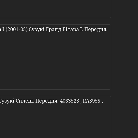
I (2001-05) Сузукі Гранд Вітара I. Передня.
Сузукі Сплеш. Передня. 4063523 , RA3955 ,