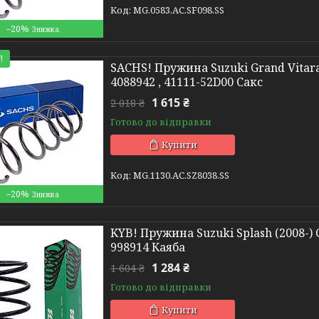
MG.0583.АС.SF098.SS
–20%
!
SACHS! Пружина Suzuki Grand Vitara 
4088942 , 41111-52D00 Сакс
1 615 ₴
2 018 ₴
Готово до відправки
Купити
MG.1130.АС.SZ8038.SS
–20%
KYB! Пружина Suzuki Splash (2008-) 
998914 Каяба
1 284 ₴
1 604 ₴
Готово до відправки
Купити