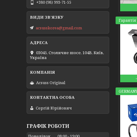
+380 (98) 993-71-55
Гарантія 
acsusskorea@gmail.com
03045, Столичне шосе, 104B, Київ,
Україна
Acsuss Original
GERMANY
Сергій Юрійович
ГРАФІК РОБОТИ
Понеділок
08:00
19:00