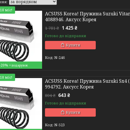
18 міс!
ACSUSS Korea! Пружина Suzuki Vitara
4088946. Аксусс Корея
1 425 ₴
1 781 ₴
Готово до відправки
Купити
N-246
–20%
18 міс!
ACSUSS Korea! Пружина Suzuki Sx4 (20
994792. Аксусс Корея
643 ₴
804 ₴
Готово до відправки
Купити
N-523