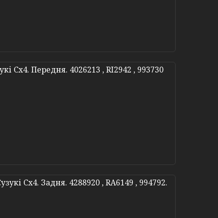
кі Сх4. Передня. 4026213 , RI2942 , 993730
зукі Сх4. Задня. 4288920 , RA6149 , 994792.