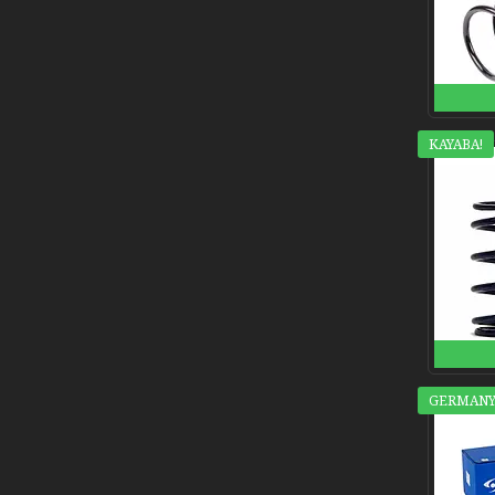
KAYABA!
GERMANY