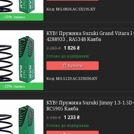
MG.0856.АС.SX195.KY
–20%
KYB! Пружина Suzuki Grand Vitara I (
4288933 , RA5348 Каяба
1 826 ₴
2 283 ₴
Готово до відправки
Купити
MG.1129.АС.SZ8036.KY
–20%
KYB! Пружина Suzuki Jimny 1.3-1.5D 
RC5905 Каяба
1 233 ₴
1 541 ₴
Готово до відправки