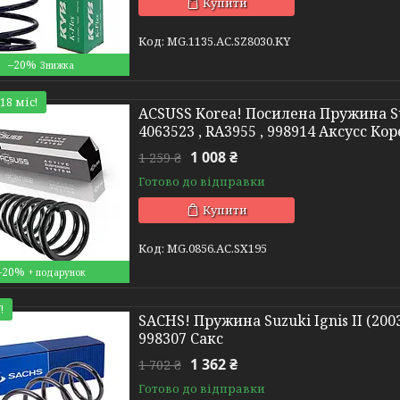
Купити
MG.1135.АС.SZ8030.KY
–20%
18 міс!
ACSUSS Korea! Посилена Пружина Suz
4063523 , RA3955 , 998914 Аксусс Кор
1 008 ₴
1 259 ₴
Готово до відправки
Купити
MG.0856.АС.SX195
–20%
!
SACHS! Пружина Suzuki Ignis II (2003-
998307 Сакс
1 362 ₴
1 702 ₴
Готово до відправки