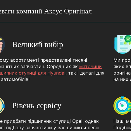
ваги компанії Аксус Оригінал
Великий вибір
ому асортименті представлені тисячі
Ми про
манітних запчастин. Серед них як
маточини
яких вп
дшипник ступиці для Hyundai
, так і деталі для
оригіна
 автомобілів!
на них 
Рівень сервісу
е придбати підшипник ступиці Opel, однак
Наші ме
апі підбору запчастини у вас виникли певні
Подібн