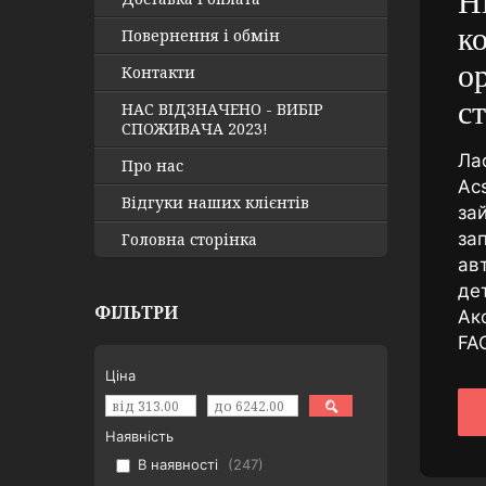
Н
к
Повернення і обмін
о
Контакти
с
НАС ВІДЗНАЧЕНО - ВИБІР
СПОЖИВАЧА 2023!
Ла
Про нас
Acs
Відгуки наших клієнтів
за
за
Головна сторінка
ав
де
ФІЛЬТРИ
Ак
FA
Ціна
Наявність
В наявності
247