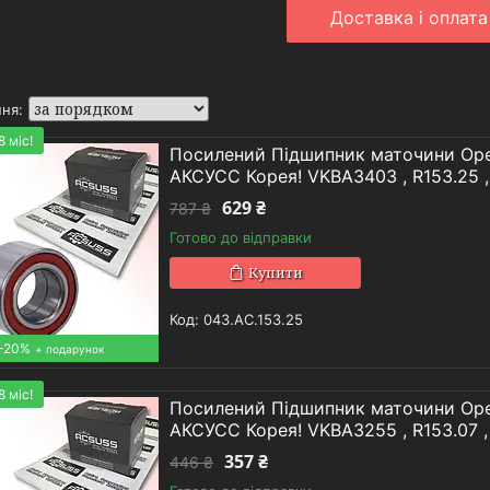
Доставка i оплата
8 міс!
Посилений Підшипник маточини Opel 
АКСУСС Корея! VKBA3403 , R153.25 
629 ₴
787 ₴
Готово до відправки
Купити
043.AC.153.25
–20%
8 міс!
Посилений Підшипник маточини Opel 
АКСУСС Корея! VKBA3255 , R153.07 ,
357 ₴
446 ₴