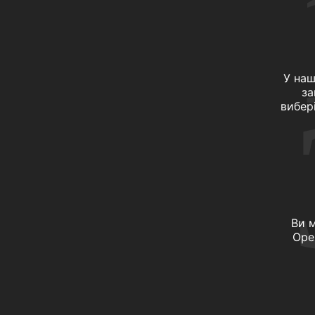
У наш
за
вибер
Ви 
Ope