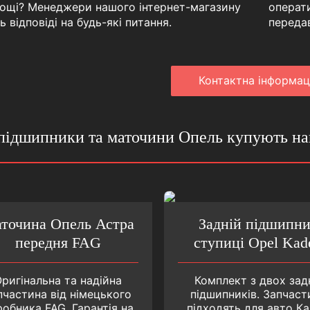
ощі? Менеджери нашого інтернет-магазину
операт
ь відповіді на будь-які питання.
переда
Контактна iнформац
підшипники та маточини Опель купують на
точина Опель Астра
Задній підшипн
передня FAG
ступиці Opel Kade
ригінальна та надійна
Комплект з двох зад
пчастина від німецького
підшипників. Запчаст
обника FAG. Гарантія на
підходять для авто Ка