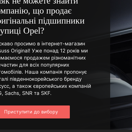
іяк не можете знайти
омпанію, що продає
ригінальні підшипники
тупиці Opel?
скаво просимо в інтернет-магазин
uss Original! Уже понад 12 років ми
ймаємося продажем різноманітних
пчастин для всіх популярних
томобілів. Наша компанія пропонує
талі південнокорейського бренду
сусс, а також європейських компаній
G, Sachs, SNR та SKF.
Приступити до вибору