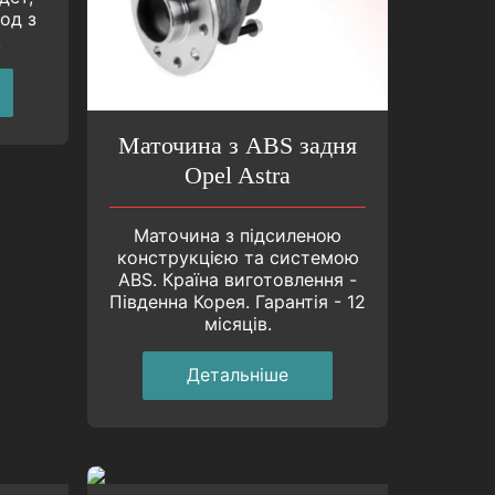
од з
.
Маточина з ABS задня
Opel Astra
Маточина з підсиленою
конструкцією та системою
ABS. Країна виготовлення -
Південна Корея. Гарантiя - 12
мiсяцiв.
Детальнiше