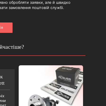
ивно обробляти заявки, але й швидко
вати замовлення поштовій службі.
iя
йчастіше?
ик
tt
ніх
ини
дет,