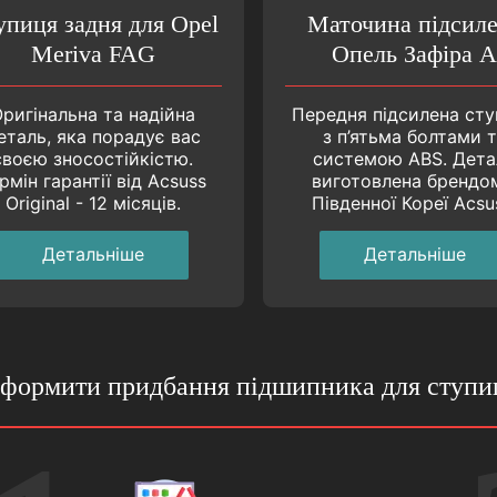
упиця задня для Opel
Маточина підсил
Meriva FAG
Опель Зафіра А
ригінальна та надійна
Передня підсилена ст
еталь, яка порадує вас
з п’ятьма болтами 
своєю зносостійкістю.
системою ABS. Дета
рмін гарантії від Acsuss
виготовлена брендо
Original - 12 місяців.
Південної Кореї Acsu
Детальнiше
Детальнiше
формити придбання підшипника для ступиц