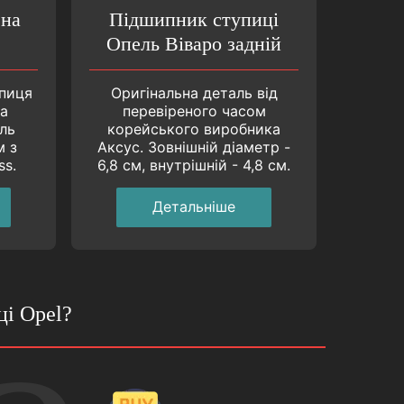
ена
Підшипник ступиці
Опель Віваро задній
упиця
Оригінальна деталь від
та
перевіреного часом
ль
корейського виробника
м з
Аксус. Зовнішній діаметр -
ss.
6,8 см, внутрішній - 4,8 см.
Детальнiше
і Opel?