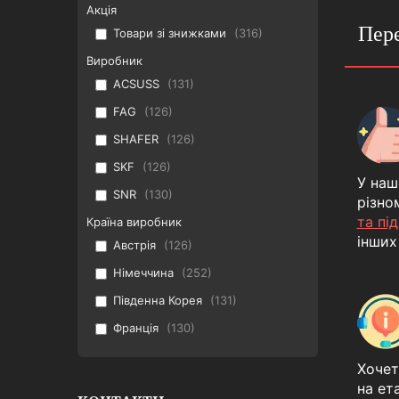
Акція
Пере
Товари зі знижками
316
Виробник
ACSUSS
131
FAG
126
SHAFER
126
SKF
126
У наш
SNR
130
різно
та пі
Країна виробник
інших
Австрія
126
Німеччина
252
Південна Корея
131
Франція
130
Хочет
на ет