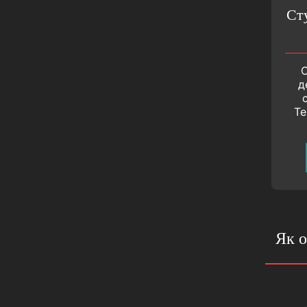
Ст
О
д
Те
Як о