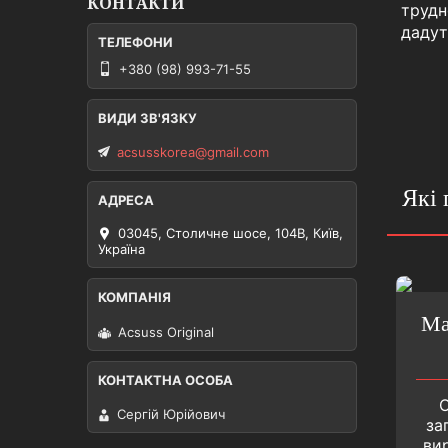
КОНТАКТИ
трудн
дадут
+380 (98) 993-71-55
acsusskorea@gmail.com
Які 
03045, Столичне шосе, 104B, Київ,
Україна
Ма
Acsuss Original
О
Сергій Юрійович
за
вир