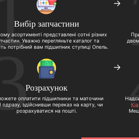
1
→
Вибір запчастини
ому асортименті представлені сотні різних
Пр
пчастин. Уважно перегляньте каталог та
двом
3
іть потрібний вам підшипник ступиці Опель.
→
Розрахунок
можете оплатити підшипники та маточини
Надс
l одразу, здійснивши переказ на карту, чи
Kia
розрахуватися на пошті.
Меш