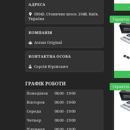
03045, Столичне шосе, 104B, Київ,
Україна
Гарантія 
Acsuss Original
Сергій Юрійович
ГРАФІК РОБОТИ
Гарантія 
Понеділок
08:00
19:00
Вівторок
08:00
19:00
Середа
08:00
19:00
Четвер
08:00
19:00
Пʼятниця
08:00
19:00