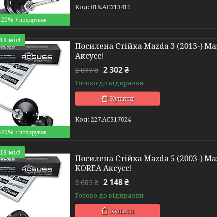
018.AC313411
–20%
18 міс!
Посилена Стійка Mazda 3 (2013-) Ма
Аксусс!
2 302 ₴
2 877 ₴
Готово до відправки
Купити
227.AC317624
–20%
18 міс!
Посилена Стійка Mazda 5 (2003-) Маз
KOREA Аксусс!
2 148 ₴
2 685 ₴
Готово до відправки
Купити