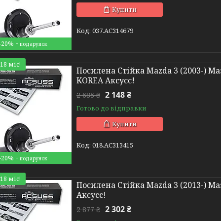
Купити
037.AC314679
–20%
18 міс!
Посилена Стійка Mazda 3 (2003-) Маз
KOREA Аксусс!
2 148 ₴
2 685 ₴
Готово до відправки
Купити
018.AC313415
–20%
18 міс!
Посилена Стійка Mazda 3 (2013-) Ма
Аксусс!
2 302 ₴
2 877 ₴