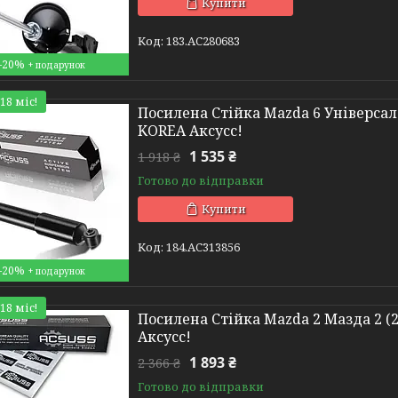
Купити
183.AC280683
–20%
18 міс!
Посилена Стійка Mazda 6 Універсал М
KOREA Аксусс!
1 535 ₴
1 918 ₴
Готово до відправки
Купити
184.AC313856
–20%
18 міс!
Посилена Стійка Mazda 2 Мазда 2 (20
Аксусс!
1 893 ₴
2 366 ₴
Готово до відправки