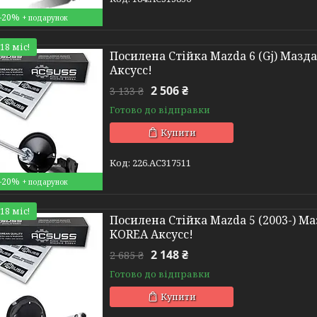
–20%
18 міс!
Посилена Стійка Mazda 6 (Gj) Мазда 
Аксусс!
2 506 ₴
3 133 ₴
Готово до відправки
Купити
226.AC317511
–20%
18 міс!
Посилена Стійка Mazda 5 (2003-) Маз
KOREA Аксусс!
2 148 ₴
2 685 ₴
Готово до відправки
Купити