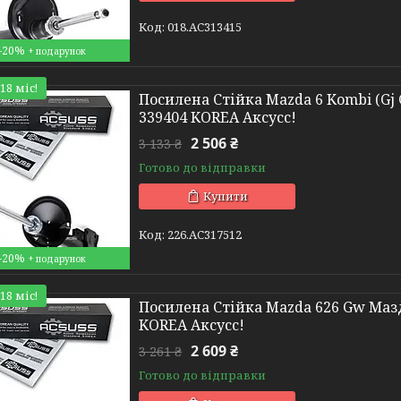
018.AC313415
–20%
18 міс!
Посилена Стійка Mazda 6 Kombi (Gj G
339404 KOREA Аксусс!
2 506 ₴
3 133 ₴
Готово до відправки
Купити
226.AC317512
–20%
18 міс!
Посилена Стійка Mazda 626 Gw Мазда 
KOREA Аксусс!
2 609 ₴
3 261 ₴
Готово до відправки