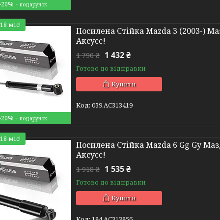
–20%
18 міс!
Посилена Стійка Mazda 3 (2003-) Маз
Аксусс!
1 432 ₴
1 790 ₴
Готово до відправки
Купити
039.AC313419
–20%
18 міс!
Посилена Стійка Mazda 6 Gg Gy Мазда
Аксусс!
1 535 ₴
1 918 ₴
Готово до відправки
Купити
184.AC313856