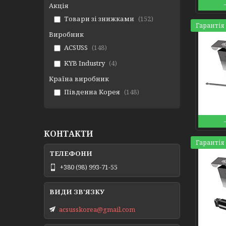
Акція
Товари зі знижками
152
Гарантія 
Виробник
ACSUSS
148
KYB Industry
4
Країна виробник
Південна Корея
148
КОНТАКТИ
Гарантія 
+380 (98) 993-71-55
acsusskorea@gmail.com