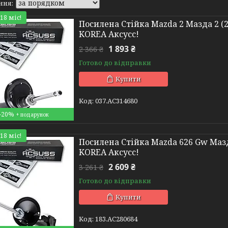
18 міс!
Посилена Стійка Mazda 2 Мазда 2 (20
KOREA Аксусс!
1 893 ₴
2 366 ₴
Готово до відправки
Купити
037.AC314680
–20%
18 міс!
Посилена Стійка Mazda 626 Gw Мазда 
KOREA Аксусс!
2 609 ₴
3 261 ₴
Готово до відправки
Купити
183.AC280684