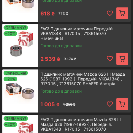
Готово до відправки
618
₴
773 ₴
GERMANY!
FAG! Підшипник маточини Передній.
VKBA1348 , R170.15 , 713615070
–20%
Німеччина!
Готово до відправки
2 539
₴
3 174 ₴
Суперціна!
Підшипник маточини Mazda 626 III Мазда
626 (1987-1992-). Передній. VKBA1348 ,
–20%
Підсилена маточина задня Mazda
R170.15 , 713615070 SHAFER Австрія
3
Готово до відправки
1 005
₴
1 256 ₴
Деталь підвищеної міцності та
надійності, які підійде для авто Мазда
GERMANY!
FAG! Підшипник маточини Mazda 626 III
3, що випускались у період з 2003 по
Мазда 626 (1987-1992-). Передній.
–20%
2019 рік. Виробник - корейська
VKBA1348 , R170.15 , 713615070
компанія Аксус.