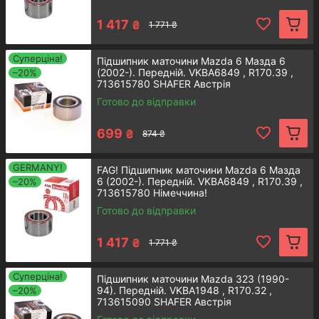
1 417
₴
1 771 ₴
Передній підшипник ступиці
Mazda CX-9
Суперціна!
Підшипник маточини Mazda 6 Мазда 6
(2002-). Передній. VKBA6849 , R170.39 ,
–20%
713615780 SHAFER Австрія
Якісна деталь, яка має надміцну
Готово до відправки
конструкцію. Вона сумісна з усіма
авто Mazda CX-9, що були виготовлені
699
після 2006 року. Виробник - Аксус
₴
874 ₴
(Корея).
GERMANY!
FAG! Підшипник маточини Mazda 6 Мазда
Детальнiше
6 (2002-). Передній. VKBA6849 , R170.39 ,
–20%
713615780 Німеччина!
Готово до відправки
1 417
₴
1 771 ₴
Суперціна!
Підшипник маточини Mazda 323 (1990-
94). Передній. VKBA1948 , R170.32 ,
–20%
713615090 SHAFER Австрія