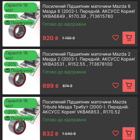
Acsuss Original! Наша компанія -
Гарантія 18
Посилений Підшипник маточини Mazda 6
міс!
офіційний представник легендарного
Мазда 6 (2002-). Передній. АКСУСС Корея!
VKBA6849 , R170.39 , 713615780
–20%
виробника з Південної Кореї Аксус. У
Подарунок
Готово до відправки
нашому асортименті ви можете
знайти амортизаторні стійки, пружини
920
₴
1 150 ₴
підвіски, а також інші деталі для будь-
яких автомобілів!
Гарантія 18
Посилений Підшипник маточини Mazda 2
міс!
Мазда 2 (2003-). Передній. АКСУСС Корея!
VKBA3531 , R152.55 , 713678100
–20%
Подарунок
Готово до відправки
Приступити до вибору
699
₴
874 ₴
Гарантія 18
Посилений Підшипник маточини Mazda
Чому ми? Переваги інтернет-
міс!
Tribute Мазда Трибут (2000-). Передній.
магазину Acsuss Original
АКСУСС Корея! VKBA6853 , R170.52
–20%
Подарунок
Готово до відправки
832
₴
1 040 ₴