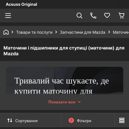
Acsuss Original
Товари та послуги
Запчастини для Mazda
Маточин
Маточини і підшипники для ступиці (маточини) для
Mazda
Тривалий час шукаєте, де
купити маточину для
Мазда або інші
Показати все
запчастини?
Сортування
0
Фільтри
Раді вітати вас в інтернет-магазині