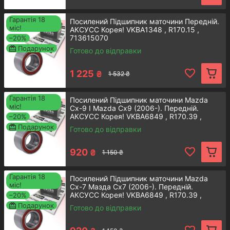
Ми на зв’язку 7 днів на тиждень. Менеджери
швидко оброблять замовлення та
Гарантія 18
Посилений Підшипник маточини Передній.
міс!
забезпечують їх оперативне надсилання.
АКСУСС Корея! VKBA1348 , R170.15 ,
713615070
–20%
Подарунок
Готово до відправки
1 225
₴
1 532 ₴
Експертнiсть
Гарантія 18
Посилений Підшипник маточини Mazda
міс!
Cx-9 І Mazda Cx9 (2006-). Передній.
Потрібна
пружина підвіски Mazda
або ж
АКСУСС Корея! VKBA6849 , R170.39 ,
–20%
713615780
Подарунок
підшипники для ступиці Мазда? Менеджери
Готово до відправки
радо допоможуть з підбором деталей.
920
₴
1 150 ₴
Гарантія 18
Посилений Підшипник маточини Mazda
Контактна iнформацiя
міс!
Cx-7 Мазда Cx7 (2006-). Передній.
АКСУСС Корея! VKBA6849 , R170.39 ,
–20%
713615780
Подарунок
Готово до відправки
Маточини та підшипники для