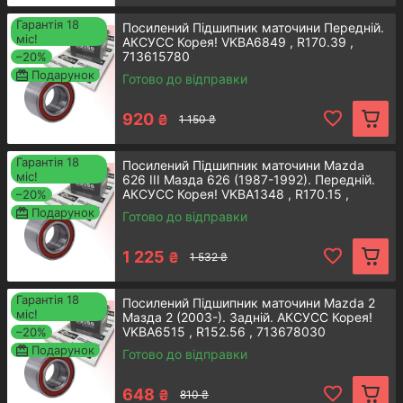
Унiкальний асортимент
Гарантія 18
Посилений Підшипник маточини Передній.
міс!
АКСУСС Корея! VKBA6849 , R170.39 ,
713615780
–20%
У нас ви знайдете деталі для будь-яких марок
Подарунок
Готово до відправки
авто. Ми пропонуємо запчастини для Хонда,
Мазда, Мерседес та інший популярних машин!
920
₴
1 150 ₴
Гарантія 18
Посилений Підшипник маточини Mazda
міс!
626 III Мазда 626 (1987-1992). Передній.
АКСУСС Корея! VKBA1348 , R170.15 ,
–20%
Гарантія якості
713615070
Подарунок
Готово до відправки
Уся продукція, яку ми пропонуємо, є
1 225
₴
1 532 ₴
оригінальною та сертифікованою. На будь-яку
деталь діє річна гарантія.
Гарантія 18
Посилений Підшипник маточини Mazda 2
міс!
Мазда 2 (2003-). Задній. АКСУСС Корея!
VKBA6515 , R152.56 , 713678030
–20%
Подарунок
Готово до відправки
Оперативнiсть
648
₴
810 ₴