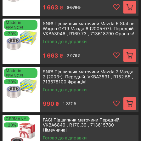
Детальнiше
1 663
₴
2 079 ₴
Made in
SNR! Підшипник маточини Mazda 6 Station
FRANCE!
Wagon GY19 Мазда 6 (2005-07). Передній.
VKBA3946 , R169.73 , 713618790 Франція!
–20%
Готово до відправки
Передній підшипник для Mazda
626
1 663
₴
2 079 ₴
Made in
SNR! Підшипник маточини Mazda 2 Мазда
Міцна та зностійка деталь, розроблена
FRANCE!
2 (2003-). Передній. VKBA3531 , R152.55 ,
спеціалістами корейського бренду
713678100 Франція!
–20%
Аксусс. Підходить до автомобілів
Готово до відправки
Мазда 626, що випускались у 1987-
1992 роках.
990
₴
1 237 ₴
Детальнiше
GERMANY!
FAG! Підшипник маточини Передній.
VKBA6849 , R170.39 , 713615780
–20%
Німеччина!
Готово до відправки