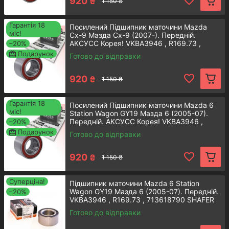
920
₴
ступиці Mazda: хіти продажів
1 150 ₴
Гарантія 18
Посилений Підшипник маточини Mazda
міс!
Cx-9 Мазда Сх-9 (2007-). Передній.
АКСУСС Корея! VKBA3946 , R169.73 ,
–20%
713618790
Подарунок
Готово до відправки
Передній підшипник маточини
920
₴
1 150 ₴
Мазда 6
Гарантія 18
Посилений Підшипник маточини Mazda 6
Надійна та довговічна деталь, яка
міс!
Station Wagon GY19 Мазда 6 (2005-07).
підходить для автомобілів Мазда 6, що
Передній. АКСУСС Корея! VKBA3946 ,
–20%
R169.73 , 713618790
випущені після 2002 року. Виробник -
Подарунок
Готово до відправки
SNR (Франція).
920
₴
1 150 ₴
Детальнiше
Суперціна!
Підшипник маточини Mazda 6 Station
Wagon GY19 Мазда 6 (2005-07). Передній.
–20%
VKBA3946 , R169.73 , 713618790 SHAFER
Австрія
Готово до відправки