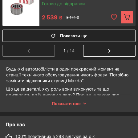
Німеччина!
Готово до відправки
Детальнiше
2 539
₴
3 174 ₴
Показати ще
1
/ 14
Як купити маточину для Mazda?
1
Будь-які автомобілісти в один прекрасний момент на
станції технічного обслуговування чують фразу “Потрібно
замінити підшипники ступиці Mazda”.
Що це за деталі, яку роль вони виконують та що
призводить до їх виходу з ладу? Про це, а також про
причини придбати нові маточини Мазда у нашому
Вибiр деталей
Показати все
інтернет-магазині далі розповідають спеціалісти компанії
Acsuss Original.
Ми пропонуємо запчастини для різних
Ступиці Mazda та підшипники до них:
моделей авто. Прогляньте асортимент та
Про нас
функції запчастин
оберіть варіант, що вам потрібен.
100% позитивних з 298 відгуків за рік