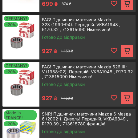
Задня маточина Мазда 6
699
₴
874 ₴
GERMANY!
FAG! Підшипник маточини Mazda
Задня ступиця для Mazda, ціна якої вас
323 (1990-94). Передній. VKBA1948 ,
–20%
приємно порадує. Деталь виготовлена
R170.32 , 713615090 Німеччина!
у Франції компанією SNR.
Готово до відправки
Детальнiше
927
₴
1 159 ₴
GERMANY!
FAG! Підшипник маточини Mazda 626 III-
V (1988-02). Передній. VKBA1948 , R170.32
–20%
, 713615090 Німеччина!
Готово до відправки
Підшипник маточини Мазда 626
927
₴
1 159 ₴
Дуже якісна деталь для передніх коліс
усіх Мазда 626, які були випущені у
Made in
SNR! Підшипник маточини Mazda 6 Мазда
період 1987 по 1992 роки. Виробник -
FRANCE!
6 (2002-). Дизель! Передній. VKBA6849 ,
SNR (Францiя).
R170.39 , 713615780 Франція!
–20%
Готово до відправки