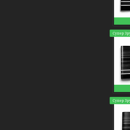
Супер Зр
Супер Зр