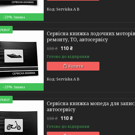
Serviska A B
–20%
учно!
Сервісна книжка лодочних моторів 
ремонту, ТО, автосервісу
110 ₴
138 ₴
Готово до відправки
Купити
Serviska A B
–20%
учно!
Сервісна книжка мопеда для записі
автосервісу
110 ₴
138 ₴
Готово до відправки