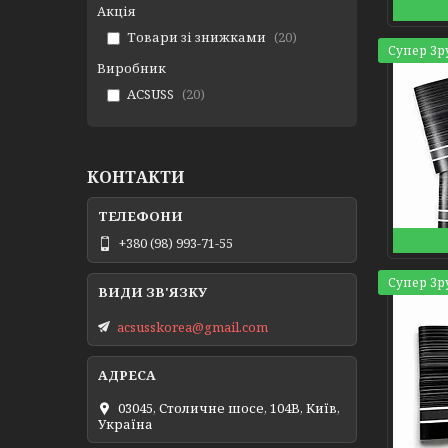
Акція
Товари зі знижками
20
Супер Зр
Виробник
ACSUSS
20
КОНТАКТИ
+380 (98) 993-71-55
Супер Зр
acsusskorea@gmail.com
03045, Столичне шосе, 104B, Київ,
Україна