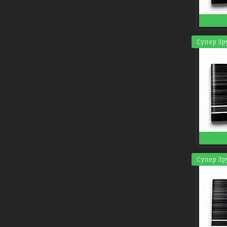
Супер Зр
Супер Зр