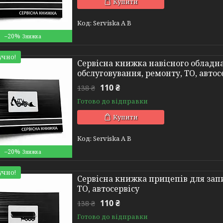
Купити
Serviska A B
–20%
учно!
Сервісна книжка навісного обладна
обслуговування, ремонту, ТО, автос
110 ₴
138 ₴
Готово до відправки
Купити
Serviska A B
–20%
учно!
Сервісна книжка прицепів для запи
ТО, автосервісу
110 ₴
138 ₴
Готово до відправки