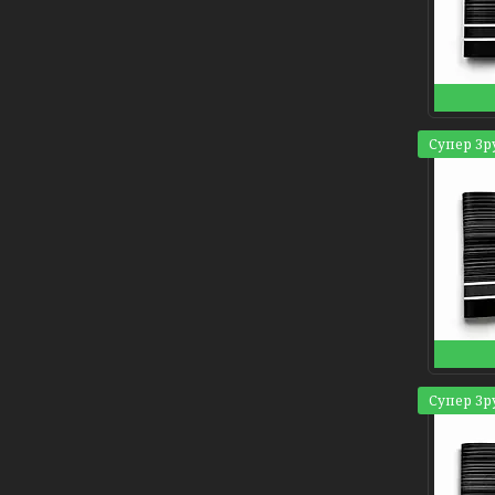
Супер Зр
Супер Зр