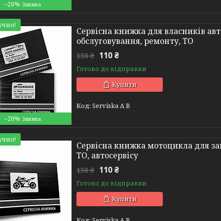
–20%
учно!
Сервісна книжка для власників авт
обслуговування, ремонту, ТО
110 ₴
138 ₴
Готово до відправки
Купити
Serviska A B
–20%
учно!
Сервісна книжка мотоцикла для зап
ТО, автосервісу
110 ₴
138 ₴
Готово до відправки
Купити
Serviska A B