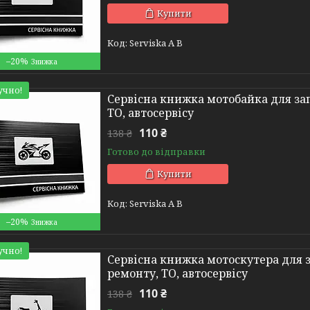
Купити
Serviska A B
–20%
учно!
Сервісна книжка мотобайка для зап
ТО, автосервісу
110 ₴
138 ₴
Готово до відправки
Купити
Serviska A B
–20%
учно!
Сервісна книжка мотоскутера для з
ремонту, ТО, автосервісу
110 ₴
138 ₴