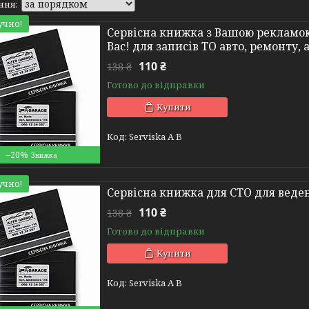
учно!
Сервісна книжка з Вашою рекламою 
Вас! для записів ТО авто, ремонту, 
110 ₴
138 ₴
Готово до відправки
Купити
Serviska A B
–20%
учно!
Сервісна книжка для СТО для веден
110 ₴
138 ₴
Готово до відправки
Купити
Serviska A B