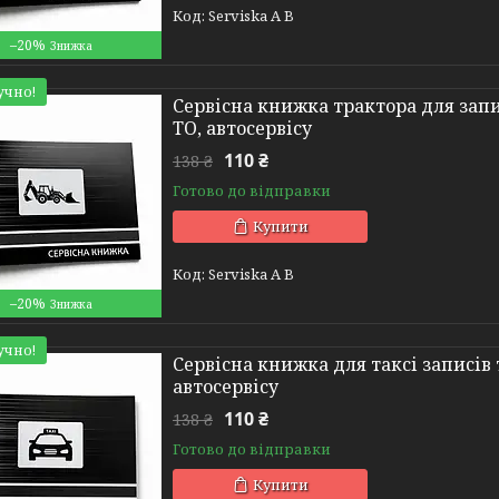
Serviska A B
–20%
учно!
Сервісна книжка трактора для запи
ТО, автосервісу
110 ₴
138 ₴
Готово до відправки
Купити
Serviska A B
–20%
учно!
Сервісна книжка для таксі записів 
автосервісу
110 ₴
138 ₴
Готово до відправки
Купити