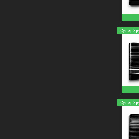
Супер Зр
Супер Зр