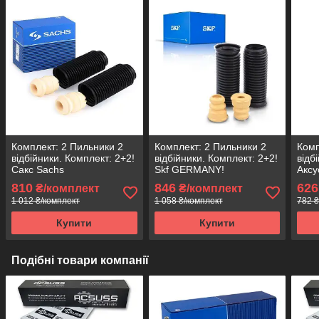
Комплект: 2 Пильники 2
Комплект: 2 Пильники 2
Комп
відбійники. Комплект: 2+2!
відбійники. Комплект: 2+2!
відб
Сакс Sachs
Skf GERMANY!
Аксу
810
846
626
₴/комплект
₴/комплект
1 012 ₴/комплект
1 058 ₴/комплект
782 ₴
Купити
Купити
Подібні товари компанії