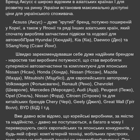
Бренд Аксусс є широко відомим в азіатських країнах І для
розвитку на ринку України встановив максимально доступні
ціни для українського споживача.
Acsuss (Аксус) – дуже "крутий" бренд, потужно поширеній
у Кореї, а також у Японії та ряді Інших азіатських країн, який
спочатку виробляв запчастини підвіски та ходової для
автомобіПрав Hyundai (Хюндай), Kia (Кіа), Daewoo (Део) та
SSangYong (Ссанг Йонг).
Швидко зарекомендувавши себе дуже надійним брендом
- наростив такі виробничі потужності, що став виробляти
суперякісні автозапчастини та комплектуючі для японських
Nissan (Нісан), Honda (Хонда), Nissan (Ніссан), Mazda
(Мазда), Mitsubishi (Міцубісі), для європейського автопрому -
Volkswagen (Фольксваген), Renault (Рено), Chevrolet
(Шевроле), Mercedes (Мерседес), Audi (Ауді), Peugeot (Пежо),
Opel (Опель), Nissan (Форд), Citroen (Сітроен) та для
китайських брендів Chery (Чері), Geely (Джилі), Great Wall (Гріт
Волл), BYD (БІД) І т.д.
Вже давно всім відомо, що корейські виробники, за якістю
та надійністю, - давно не поступаються, а багато в чому І
перевершують своїх європейських та японських конкурентів, у
будь-якій сфері: комп'ютерній техніці, мобільних пристроях,
теле-відео чи побутовій техніці чи автомобілебудуванні. При