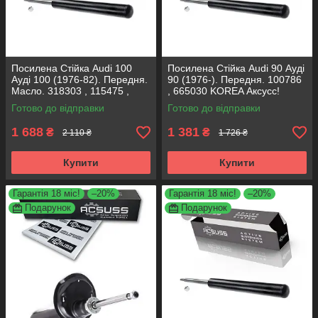
Посилена Стійка Audi 100
Посилена Стійка Audi 90 Ауді
Ауді 100 (1976-82). Передня.
90 (1976-). Передня. 100786
Масло. 318303 , 115475 ,
, 665030 KOREA Аксусс!
666001 KOREA Аксусс!
Готово до відправки
Готово до відправки
1 688
1 381
₴
₴
2 110 ₴
1 726 ₴
Купити
Купити
Гарантія 18 міс!
–20%
Гарантія 18 міс!
–20%
Подарунок
Подарунок