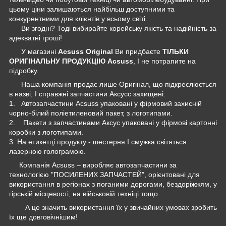
цьому ціни залишаються найбільш доступними та
конкурентними для клієнтів у всьому світі.
Ви згодні? Тоді вибирайте корейську якість та надійність за
адекватні гроші!
У магазині
Acsuss Original
Ви придбаєте
ТІЛЬКИ
ОРИГІНАЛЬНУ ПРОДУКЦІЮ Acsuss
, І не потрапите на
підробку.
Наша компанія продає лише Оригінал, що підкреслюється
в назві, І справжні запчастини Аксусс захищені:
1. Автозапчастини Acsuss упаковані у фірмовий захисній
чорно-білий поліетиленовий пакет, з логотипами.
2. Пакети з запчастинами Аксус упаковані у фірмові картонні
коробки з логотипами.
3. На етикетці продукту - шестерня І смужка світяться
лазерною голограмою.
Компанія Acsuss – виробляє автозапчастини за
технологією "ПОСИЛЕНИХ ЗАПЧАСТЕЙ", орієнтовані для
використання в регіонах з поганими дорогами, бездоріжжям, у
гірській місцевості, на військовій техніці тощо.
А це значить використання їх у звичайних умовах зробить
їх ще довговічнішим!