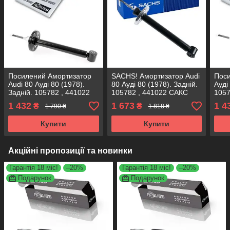
Посилений Амортизатор
SACHS! Амортизатор Audi
Поси
Audi 80 Ауді 80 (1978).
80 Ауді 80 (1978). Задній.
Ауді
Задній. 105782 , 441022
105782 , 441022 САКС
1057
KOREA Аксусс!
Аксу
1 432
1 673
1 4
₴
₴
1 790 ₴
1 818 ₴
Купити
Купити
Акційні пропозиції та новинки
Гарантія 18 міс!
–20%
Гарантія 18 міс!
–20%
Подарунок
Подарунок