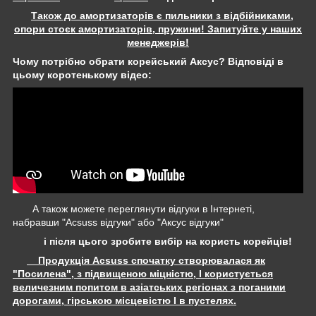
Також до амортизаторів є пильники з відбійниками,
опори стоєк амортизаторів, пружини! Запитуйте у наших
менеджерів!
Чому потрібно обрати корейський Аксус? Відповіді в
цьому коротенькому відео:
А також можете переглянути відгуки в Інтернеті,
набравши "Acsuss відгуки" або "Аксус відгуки"
і після цього зробите вибір на користь корейців!
Продукція Acsuss спочатку створювалася як
"Посилена", з підвищеною міцністю, І користується
величезним попитом в азіатських регіонах з поганими
дорогами, гірською місцевістю І в пустелях.