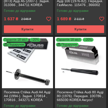
(8T3) Ауді А5 (2007-). Задня.
Ауді 100 (1976-82). Передня.
313366 , 344711 KOREA
ГазМасло. 115476 , 366002
Аксусс!
KOREA Аксусс!
Готово до відправки
Готово до відправки
1 637
1 689
₴
₴
2 046 ₴
2 111 ₴
Купити
Купити
Гарантія 18 міс!
–20%
Гарантія 18 міс!
–20%
Подарунок
Подарунок
Посилена Стійка Audi A4 Ауді
Посилена Стійка Audi 80 Ауді
А4 (1994-). Задня. 170814 ,
80 (1976). Передня. 100786 ,
170816 , 343271 KOREA
665030 KOREA Аксусс!
Аксусс!
Готово до відправки
Готово до відправки