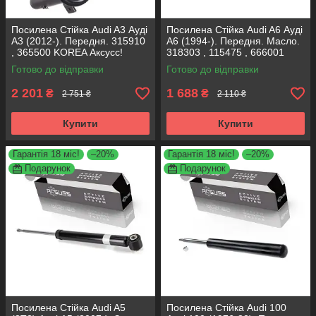
Посилена Стійка Audi A3 Ауді
Посилена Стійка Audi A6 Ауді
А3 (2012-). Передня. 315910
A6 (1994-). Передня. Масло.
, 365500 KOREA Аксусс!
318303 , 115475 , 666001
KOREA Аксусс!
Готово до відправки
Готово до відправки
2 201
1 688
₴
₴
2 751 ₴
2 110 ₴
Купити
Купити
Гарантія 18 міс!
–20%
Гарантія 18 міс!
–20%
Подарунок
Подарунок
Посилена Стійка Audi A5
Посилена Стійка Audi 100