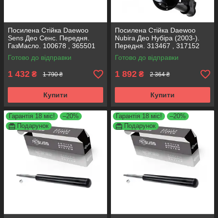
Посилена Стійка Daewoo
Посилена Стійка Daewoo
Sens Део Сенс. Передня.
Nubira Део Нубіра (2003-).
ГазМасло. 100678 , 365501
Передня. 313467 , 317152
KOREA Аксусс!
KOREA Аксусс!
Готово до відправки
Готово до відправки
1 432
1 892
₴
₴
1 790 ₴
2 364 ₴
Купити
Купити
Гарантія 18 міс!
–20%
Гарантія 18 міс!
–20%
Подарунок
Подарунок