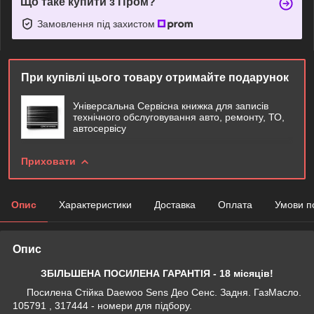
Що таке купити з Пром?
Замовлення під захистом
При купівлі цього товару отримайте подарунок
Універсальна Сервісна книжка для записів
технічного обслуговування авто, ремонту, ТО,
автосервісу
Приховати
Опис
Характеристики
Доставка
Оплата
Умови п
Опис
ЗБІЛЬШЕНА ПОСИЛЕНА ГАРАНТІЯ - 18 місяців!
Посилена Стійка Daewoo Sens Део Сенс. Задня. ГазМасло.
105791 , 317444 - номери для підбору.