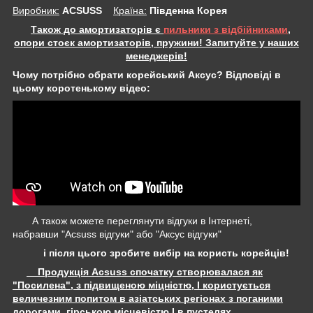
Виробник:
ACSUSS
Крaїна:
Південна Корея
Також до амортизаторів є
пильники з відбійниками
,
опори стоєк амортизаторів, пружини! Запитуйте у наших
менеджерів!
Чому потрібно обрати корейський Аксус? Відповіді в
цьому коротенькому відео:
А також можете переглянути відгуки в Інтернеті,
набравши "Acsuss відгуки" або "Аксус відгуки"
і після цього зробите вибір на користь корейців!
Продукція Acsuss спочатку створювалася як
"Посилена", з підвищеною міцністю, І користується
величезним попитом в азіатських регіонах з поганими
дорогами, гірською місцевістю І в пустелях.