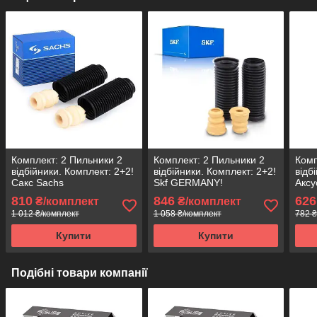
Комплект: 2 Пильники 2
Комплект: 2 Пильники 2
Комп
відбійники. Комплект: 2+2!
відбійники. Комплект: 2+2!
відб
Сакс Sachs
Skf GERMANY!
Аксу
810
846
626
₴/комплект
₴/комплект
1 012 ₴/комплект
1 058 ₴/комплект
782 ₴
Купити
Купити
Подібні товари компанії