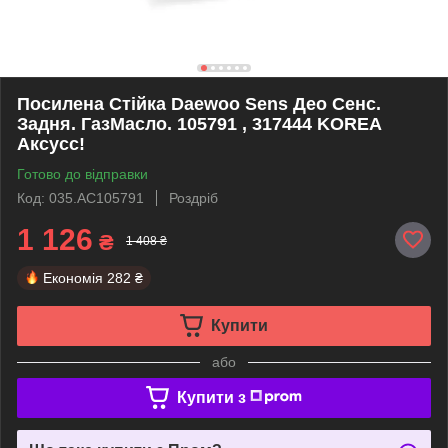
Посилена Стійка Daewoo Sens Део Сенс.
Задня. ГазМасло. 105791 , 317444 KOREA
Аксусс!
Готово до відправки
Код: 035.AC105791
Роздріб
1 126
₴
1 408 ₴
Економія
282 ₴
Купити
або
Купити з