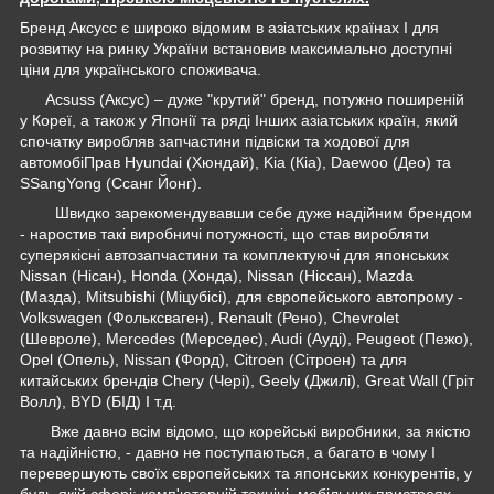
Бренд Аксусс є широко відомим в азіатських країнах І для
розвитку на ринку України встановив максимально доступні
ціни для українського споживача.
Acsuss (Аксус) – дуже "крутий" бренд, потужно поширеній
у Кореї, а також у Японії та ряді Інших азіатських країн, який
спочатку виробляв запчастини підвіски та ходової для
автомобіПрав Hyundai (Хюндай), Kia (Кіа), Daewoo (Део) та
SSangYong (Ссанг Йонг).
Швидко зарекомендувавши себе дуже надійним брендом
- наростив такі виробничі потужності, що став виробляти
суперякісні автозапчастини та комплектуючі для японських
Nissan (Нісан), Honda (Хонда), Nissan (Ніссан), Mazda
(Мазда), Mitsubishi (Міцубісі), для європейського автопрому -
Volkswagen (Фольксваген), Renault (Рено), Chevrolet
(Шевроле), Mercedes (Мерседес), Audi (Ауді), Peugeot (Пежо),
Opel (Опель), Nissan (Форд), Citroen (Сітроен) та для
китайських брендів Chery (Чері), Geely (Джилі), Great Wall (Гріт
Волл), BYD (БІД) І т.д.
Вже давно всім відомо, що корейські виробники, за якістю
та надійністю, - давно не поступаються, а багато в чому І
перевершують своїх європейських та японських конкурентів, у
будь-якій сфері: комп'ютерній техніці, мобільних пристроях,