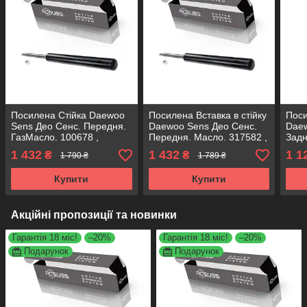
Посилена Стійка Daewoo
Посилена Вставка в стійку
Пос
Sens Део Сенс. Передня.
Daewoo Sens Део Сенс.
Daew
ГазМасло. 100678 ,
Передня. Масло. 317582 ,
Задн
365501 KOREA Аксусс!
100338 KOREA Аксусс!
, 31
1 432
1 432
1 1
₴
₴
1 790 ₴
1 789 ₴
Купити
Купити
Акційні пропозиції та новинки
Гарантія 18 міс!
–20%
Гарантія 18 міс!
–20%
Подарунок
Подарунок