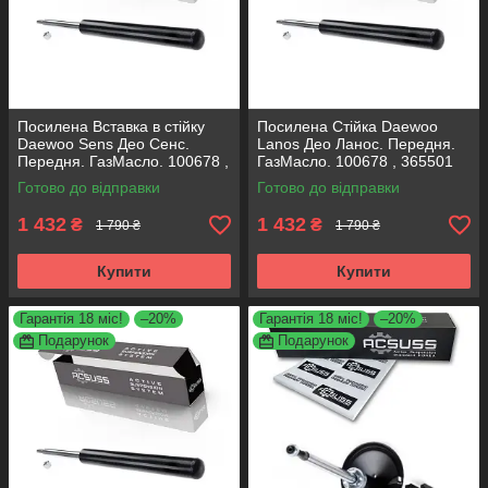
Посилена Вставка в стійку
Посилена Стійка Daewoo
Daewoo Sens Део Сенс.
Lanos Део Ланос. Передня.
Передня. ГазМасло. 100678 ,
ГазМасло. 100678 , 365501
365501 KOREA Аксусс!
KOREA Аксусс!
Готово до відправки
Готово до відправки
1 432
1 432
₴
₴
1 790 ₴
1 790 ₴
Купити
Купити
Гарантія 18 міс!
–20%
Гарантія 18 міс!
–20%
Подарунок
Подарунок