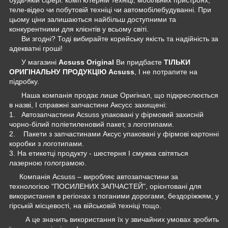
теле-відео чи побутовій техніці чи автомобілебудуванні. При
цьому ціни залишаються найбільш доступними та
конкурентними для клієнтів у всьому світі.
Ви згодні? Тоді вибирайте корейську якість та надійність за
адекватні гроші!
У магазині
Acsuss Original
Ви придбаєте
ТІЛЬКИ
ОРИГІНАЛЬНУ ПРОДУКЦІЮ Acsuss
, І не потрапите на
підробку.
Наша компанія продає лише Оригінал, що підкреслюється
в назві, І справжні запчастини Аксусс захищені:
1. Автозапчастини Acsuss упаковані у фірмовий захисній
чорно-білий поліетиленовий пакет, з логотипами.
2. Пакети з запчастинами Аксус упаковані у фірмові картонні
коробки з логотипами.
3. На етикетці продукту - шестерня І смужка світяться
лазерною голограмою.
Компанія Acsuss – виробляє автозапчастини за
технологією "ПОСИЛЕНИХ ЗАПЧАСТЕЙ", орієнтовані для
використання в регіонах з поганими дорогами, бездоріжжям, у
гірській місцевості, на військовій техніці тощо.
А це значить використання їх у звичайних умовах зробить