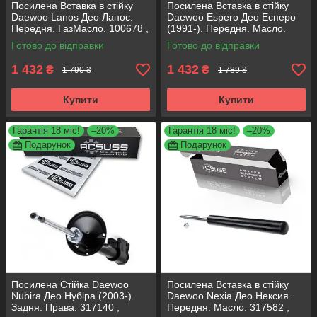
Посилена Вставка в стійку
Посилена Вставка в стійку
Daewoo Lanos Део Ланос.
Daewoo Espero Део Есперо
Передня. ГазМасло. 100678 ,
(1991-). Передня. Масло.
365501 KOREA Аксусс!
317582 , 100338 KOREA
Готово до відправки
Готово до відправки
Аксусс!
1 432
1 432
₴
₴
1 790 ₴
1 789 ₴
Купити
Купити
Гарантія 18 міс!
–20%
Гарантія 18 міс!
–20%
Подарунок
Подарунок
Посилена Стійка Daewoo
Посилена Вставка в стійку
Nubira Део Нубіра (2003-).
Daewoo Nexia Део Нексия.
Задня. Права. 317140 ,
Передня. Масло. 317582 ,