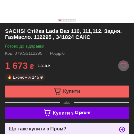
SACHS! Стійка Lada Ваз 110, 111,112. Задня.
ГазМасло. 112295 , 341824 САКС
Готово до відправки
Код: 079.SS112295
Роздріб
1 673
₴
1 818 ₴
Економія
145 ₴
Купити
або
Купити з
Що таке купити з Пром?