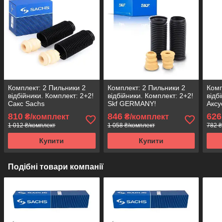
Комплект: 2 Пильники 2
Комплект: 2 Пильники 2
Комп
відбійники. Комплект: 2+2!
відбійники. Комплект: 2+2!
відб
Сакс Sachs
Skf GERMANY!
Аксу
810
846
626
₴/комплект
₴/комплект
1 012 ₴/комплект
1 058 ₴/комплект
782 ₴
Купити
Купити
Подібні товари компанії