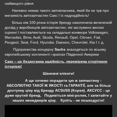
найвищого рівня.
Напевно немає такого автовласника, який би не чув про
мегаякість автозапчастин Сакс І їх наднадійність!
Більш ніж 100-річна історія бренду накопичила величезній
досвід у виробництві автозапчастин, які заслужено високо
оцінені І поставляються на складальні конвеєри Volkswagen,
Mercedes, Bmw, Audi, Skoda, Renault, Opel, Citroen, Fiat,
Peugeot, Seat, Ford, Hyundai, Daewoo, Chevrolet, Kia І т. д.
Підприємства концерну
Sachs
знаходяться по всьому
європейському континенті і країнах Південної Америки
Сакс – це бездоганна надійність, перевірена сторічною
історією!
Шановні клієнти!
А ще хочемо порадити цю ж запчастину -
АБСОЛЮТНО ТАКОЇ Ж ЯКОСТІ та ГАРАНТІЇ, але за більш
доступну ціну від бренду ACSUSS (Корея). АКСУСС - це
дуже крутий бренд. Подивіться міні-ролик, І запитайте у
наших менеджерів ціну. Купіть - не пошкодуєте!