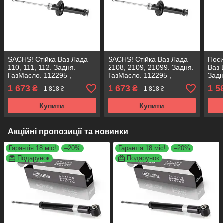
SACHS! Стійка Ваз Лада
SACHS! Стійка Ваз Лада
Пос
110, 111, 112. Задня.
2108, 2109, 21099. Задня.
Ваз 
ГазМасло. 112295 ,
ГазМасло. 112295 ,
Задн
341824 САКС
341824 САКС
, 34
1 673
1 673
1 5
₴
₴
1 818 ₴
1 818 ₴
Купити
Купити
Акційні пропозиції та новинки
Гарантія 18 міс!
–20%
Гарантія 18 міс!
–20%
Подарунок
Подарунок