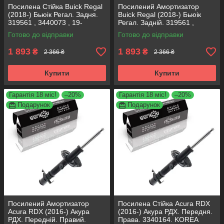
Посилена Стійка Buick Regal
Посилений Амортизатор
(2018-) Бьюік Регал. Задня.
Buick Regal (2018-) Бьюік
319561 , 3440073 , 19-
Регал. Задній. 319561 ,
280615. KOREA Аксусс!
3440073 , 19-280615. KOREA
Готово до відправки
Готово до відправки
Аксусс!
1 893
1 893
₴
₴
2 366 ₴
2 366 ₴
Купити
Купити
Гарантія 18 міс!
–20%
Гарантія 18 міс!
–20%
Подарунок
Подарунок
Посилений Амортизатор
Посилена Стійка Acura RDX
Acura RDX (2016-) Акура
(2016-) Акура РДХ. Передня.
РДХ. Передній. Правий.
Права. 3340164. KOREA