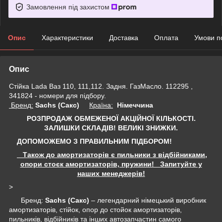
Замовлення під захистом
Опис
Характеристики
Доставка
Оплата
Умови п
Опис
Стійка Lada Ваз 110, 111,112. Задня. ГазМасло. 112295 ,
341824 - номери для підбору.
Бренд:
Sachs (Сакс)
Країна:
Німеччина
РОЗПРОДАЖ ОБМЕЖЕНОЇ АКЦІЙНОЇ КІЛЬКОСТІ.
ЗАЛИШКИ СКЛАДІВ!
ВЕЛИКІ ЗНИЖКИ.
ДОПОМОЖЕМО З ПРАВИЛЬНИМ ПІДБОРОМ!
Також до амортизаторів є пильники з відбійниками,
опори стоєк амортизаторів, пружини! Запитуйте у
наших менеджерів!
>
Бренд:
Sachs (Сакс)
– легендарний німецький виробник
амортизаторів, стійок, опор до стойок амортизаторів,
пильників, відбійників та інших автозапчастин самого