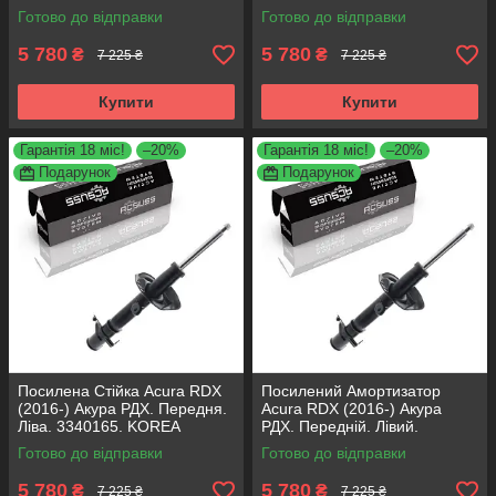
3340164. KOREA Аксусс!
Аксусс!
Готово до відправки
Готово до відправки
5 780
5 780
₴
₴
7 225 ₴
7 225 ₴
Купити
Купити
Гарантія 18 міс!
–20%
Гарантія 18 міс!
–20%
Подарунок
Подарунок
Посилена Стійка Acura RDX
Посилений Амортизатор
(2016-) Акура РДХ. Передня.
Acura RDX (2016-) Акура
Ліва. 3340165. KOREA
РДХ. Передній. Лівий.
Аксусс!
3340165. KOREA Аксусс!
Готово до відправки
Готово до відправки
5 780
5 780
₴
₴
7 225 ₴
7 225 ₴