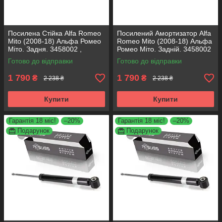
Посилена Стійка Alfa Romeo
Посилений Амортизатор Alfa
Mito (2008-18) Альфа Ромео
Romeo Mito (2008-18) Альфа
Міто. Задня. 3458002 ,
Ромео Міто. Задній. 3458002
317722. KOREA Аксусс!
, 317722. KOREA Аксусс!
Готово до відправки
Готово до відправки
1 790
1 790
₴
₴
2 238 ₴
2 238 ₴
Купити
Купити
Гарантія 18 міс!
–20%
Гарантія 18 міс!
–20%
Подарунок
Подарунок