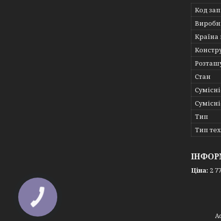
Код за
Виробн
Країна
Констр
Розташ
Стан
Сумісні
Сумісні
Тип
Тип те
ІНФОР
Ціна:
2 77
КНОПКА
ЗВ'ЯЗКУ