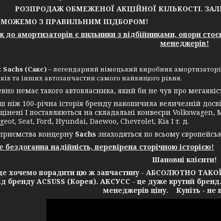
РОЗПРОДАЖ ОБМЕЖЕНОЇ АКЦІЙНОЇ КІЛЬКОСТІ. ЗА
ОЖЕМО З ПРАВИЛЬНИМ ПІДБОРОМ!
до амортизаторів є пильники з відбійниками, опори стоє
менеджерів!
:
Sachs (Сакс)
– легендарний німецький виробник амортизаторів,
ків та інших автозапчастин самого найвищого рівня.
 немає такого автовласника, який би не чув про мегаякість
іж 100-річна історія бренду накопичила величезній досвід
цінені І поставляються на складальні конвеєри Volkswagen, Me
geot, Seat, Ford, Hyundai, Daewoo, Chevrolet, Kia І т. д.
ємства концерну
Sachs
знаходяться по всьому європейсь
це бездоганна надійність, перевірена сторічною історією!
Шановні клієнти!
очемо порадити цю ж запчастину - АБСОЛЮТНО ТАКОЇ Ж 
від бренду ACSUSS (Корея). АКСУСС - це дуже крутий бренд
менеджерів ціну. Купіть - не