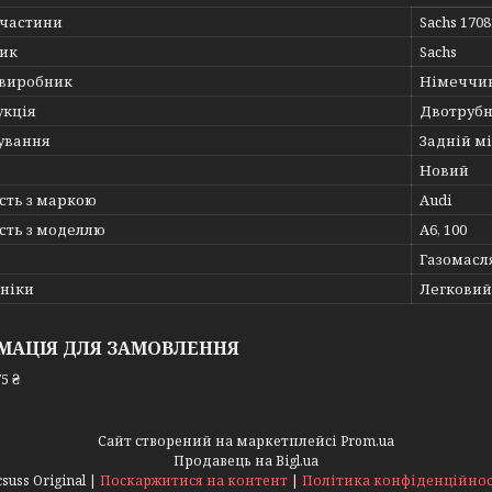
пчастини
Sachs 170
ик
Sachs
 виробник
Німеччи
укція
Двотруб
ування
Задній мі
Новий
сть з маркою
Audi
сть з моделлю
A6, 100
Газомасл
хніки
Легковий
МАЦІЯ ДЛЯ ЗАМОВЛЕННЯ
5 ₴
Сайт створений на маркетплейсі
Prom.ua
Продавець на Bigl.ua
Acsuss Original |
Поскаржитися на контент
|
Політика конфіденційнос