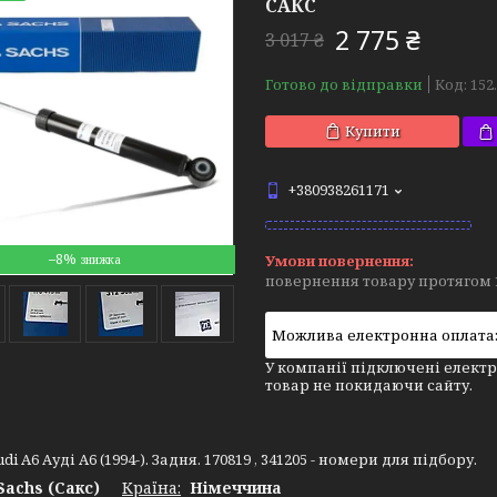
САКС
2 775 ₴
3 017 ₴
Готово до відправки
Код:
152
Купити
+380938261171
–8%
повернення товару протягом 
У компанії підключені електр
товар не покидаючи сайту.
di A6 Ауді A6 (1994-). Задня. 170819 , 341205 - номери для підбору.
Sachs (Сакс)
Країна:
Німеччина