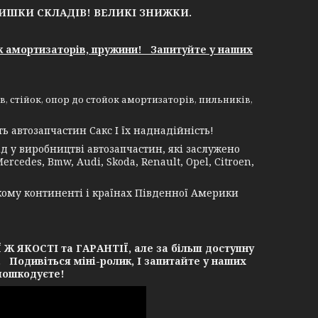
ЛИШКИ СКЛАДІВ!
ВЕЛИКІ ЗНИЖКИ.
к амортизаторів, пружини! Запитуйте у наших
 стійок, опор до стойок амортизаторів, пильників,
 автозапчастин Сакс І їх наднадійність!
 у виробництві автозапчастин, які заслужено
rcedes, Bmw, Audi, Skoda, Renault, Opel, Citroen,
кому континенті і країнах Південної Америки
ЯКОСТІ та ГАРАНТІЇ, але за більш доступну
. Подивіться міні-ролик, І запитайте у наших
 пошкодуєте!