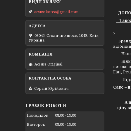
acsusskorea@gmail.com
ДОПОМ
Також 
>
03045, Столичне шосе, 104B, Київ,
Україна
Бренд
відбійни
Напевно
Більш н
Acsuss Original
високо о
Fiat, Peu
Підпри
Сакс – 
Сергій Юрійович
А ще х
ГРАФІК РОБОТИ
ціну 
Понеділок
08:00
19:00
Вівторок
08:00
19:00