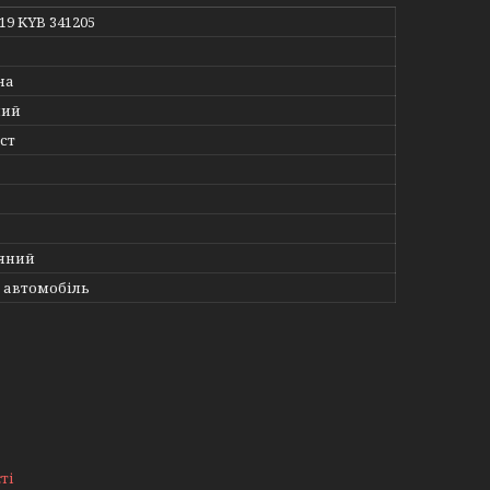
819 KYB 341205
на
ний
ст
яний
 автомобіль
ті