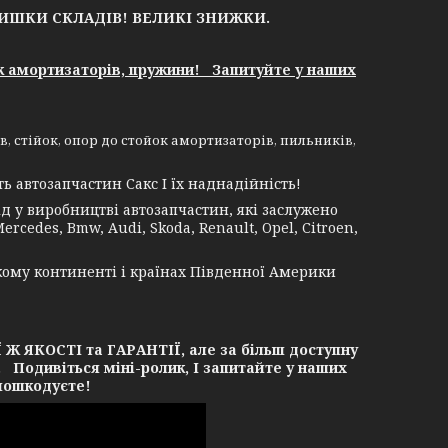
ЛИШКИ СКЛАДІВ!
ВЕЛИКІ ЗНИЖКИ.
к амортизаторів, пружини! Запитуйте у наших
 стійок, опор до стойок амортизаторів, пильників,
 автозапчастин Сакс І їх наднадійність!
 у виробництві автозапчастин, які заслужено
rcedes, Bmw, Audi, Skoda, Renault, Opel, Citroen,
кому континенті і країнах Південної Америки
ЯКОСТІ та ГАРАНТІЇ, але за більш доступну
. Подивіться міні-ролик, І запитайте у наших
 пошкодуєте!