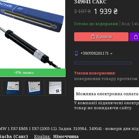
349041 САКС
1 939 ₴
2 107 ₴
Готово до відправки
Код:
146
Купити
+380938261171
–8%
повернення товару протягом 
У компанії підключені електр
товар не покидаючи сайту.
W 1 E87 БМВ 1 E87 (2003-12). Задня. 310984 , 349041 - номери для пі
Sachs (Сакс)
Країна:
Німеччина