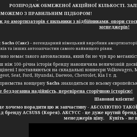
РОЗПРОДАЖ ОБМЕЖЕНОЇ АКЦІЙНОЇ КІЛЬКОСТІ. ЗА
ОЖЕМО З ПРАВИЛЬНИМ ПІДБОРОМ!
до амортизаторів є пильники з відбійниками, опори стоє
менеджерів!
:
Sachs (Сакс)
– легендарний німецький виробник амортизаторів,
ків та інших автозапчастин самого найвищого рівня.
 немає такого автовласника, який би не чув про мегаякість
іж 100-річна історія бренду накопичила величезній досвід
цінені І поставляються на складальні конвеєри Volkswagen, Me
geot, Seat, Ford, Hyundai, Daewoo, Chevrolet, Kia І т. д.
ємства концерну
Sachs
знаходяться по всьому європейсь
це бездоганна надійність, перевірена сторічною історією!
Шановні клієнти!
очемо порадити цю ж запчастину - АБСОЛЮТНО ТАКОЇ Ж 
від бренду ACSUSS (Корея). АКСУСС - це дуже крутий бренд
менеджерів ціну. Купіть - не