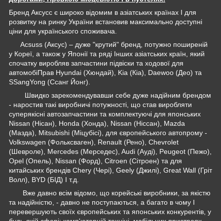
Бренд Аксусс є широко відомим в азіатських країнах І для
розвитку на ринку України встановив максимально доступні
ціни для українського споживача.
Acsuss (Аксус) – дуже "крутий" бренд, потужно поширеній
у Кореї, а також у Японії та ряді Інших азіатських країн, який
спочатку виробляв запчастини підвіски та ходової для
автомобіПрав Hyundai (Хюндай), Kia (Кіа), Daewoo (Део) та
SSangYong (Ссанг Йонг).
Швидко зарекомендувавши себе дуже надійним брендом
- наростив такі виробничі потужності, що став виробляти
суперякісні автозапчастини та комплектуючі для японських
Nissan (Нісан), Honda (Хонда), Nissan (Ніссан), Mazda
(Мазда), Mitsubishi (Міцубісі), для європейського автопрому -
Volkswagen (Фольксваген), Renault (Рено), Chevrolet
(Шевроле), Mercedes (Мерседес), Audi (Ауді), Peugeot (Пежо),
Opel (Опель), Nissan (Форд), Citroen (Сітроен) та для
китайських брендів Chery (Чері), Geely (Джилі), Great Wall (Гріт
Волл), BYD (БІД) І т.д.
Вже давно всім відомо, що корейські виробники, за якістю
та надійністю, - давно не поступаються, а багато в чому І
перевершують своїх європейських та японських конкурентів, у
будь-якій сфері: комп'ютерній техніці, мобільних пристроях,