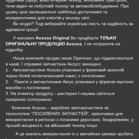
теле-відео чи побутовій техніці чи автомобілебудуванні. При
цьому ціни залишаються найбільш доступними та
конкурентними для клієнтів у всьому світі.
Ви згодні? Тоді вибирайте корейську якість та надійність за
адекватні гроші!
У магазині
Acsuss Original
Ви придбаєте
ТІЛЬКИ
ОРИГІНАЛЬНУ ПРОДУКЦІЮ Acsuss
, І не потрапите на
підробку.
Наша компанія продає лише Оригінал, що підкреслюється
в назві, І справжні запчастини Аксусс захищені:
1. Автозапчастини Acsuss упаковані у фірмовий захисній
чорно-білий поліетиленовий пакет, з логотипами.
2. Пакети з запчастинами Аксус упаковані у фірмові картонні
коробки з логотипами.
3. На етикетці продукту - шестерня І смужка світяться
лазерною голограмою.
Компанія Acsuss – виробляє автозапчастини за
технологією "ПОСИЛЕНИХ ЗАПЧАСТЕЙ", орієнтовані для
використання в регіонах з поганими дорогами, бездоріжжям, у
гірській місцевості, на військовій техніці тощо.
А це значить використання їх у звичайних умовах зробить