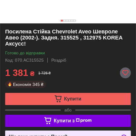
Посилена Стійка Chevrolet Aveo Шевроле
Авео (2002-). Задня. 315525 , 312975 KOREA
Аксусс!
Готово до відправки
Код: 070.AC315525
Роздріб
1 381
₴
1 726 ₴
Економія
345 ₴
Купити
або
Купити з