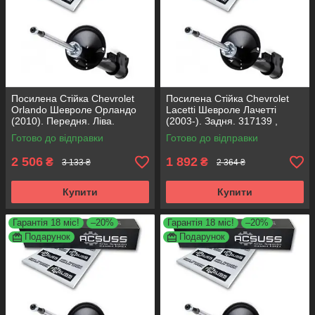
Посилена Стійка Chevrolet
Посилена Стійка Chevrolet
Orlando Шевроле Орландо
Lacetti Шевроле Лачетті
(2010). Передня. Ліва.
(2003-). Задня. 317139 ,
315471 , 339374 KOREA
313468 KOREA Аксусс!
Готово до відправки
Готово до відправки
Аксусс!
2 506
1 892
₴
₴
3 133 ₴
2 364 ₴
Купити
Купити
Гарантія 18 міс!
–20%
Гарантія 18 міс!
–20%
Подарунок
Подарунок