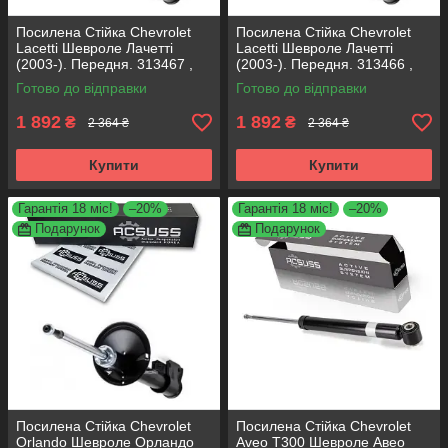
Посилена Стійка Chevrolet
Посилена Стійка Chevrolet
Lacetti Шевроле Лачетті
Lacetti Шевроле Лачетті
(2003-). Передня. 313467 ,
(2003-). Передня. 313466 ,
317152 KOREA Аксусс!
317151 KOREA Аксусс!
Готово до відправки
Готово до відправки
1 892
1 892
₴
₴
2 364 ₴
2 364 ₴
Купити
Купити
Гарантія 18 міс!
–20%
Гарантія 18 міс!
–20%
Подарунок
Подарунок
Посилена Стійка Chevrolet
Посилена Стійка Chevrolet
Orlando Шевроле Орландо
Aveo T300 Шевроле Авео