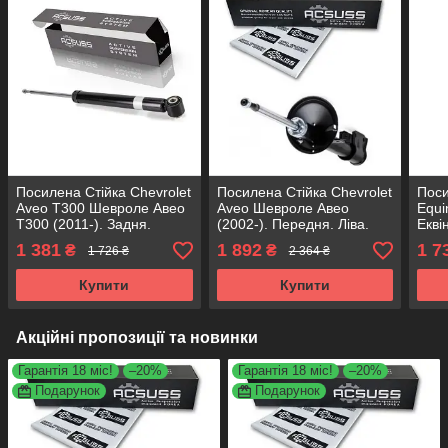
Посилена Стійка Chevrolet
Посилена Стійка Chevrolet
Поси
Aveo T300 Шевроле Авео
Aveo Шевроле Авео
Equi
Т300 (2011-). Задня.
(2002-). Передня. Ліва.
Екві
313571 , 343459 KOREA
314766 , 333418 KOREA
3450
1 381
1 892
1 7
₴
₴
1 726 ₴
2 364 ₴
Аксусс!
Аксусс!
Купити
Купити
Акційні пропозиції та новинки
Гарантія 18 міс!
–20%
Гарантія 18 міс!
–20%
Подарунок
Подарунок