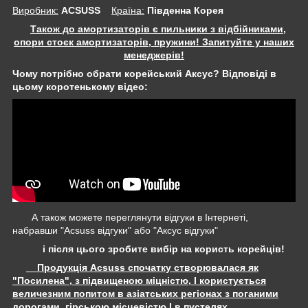
Виробник:
ACSUSS
Крaїна:
Південна Корея
Також до амортизаторів є пильники з відбійниками,
опори стоєк амортизаторів, пружини! Запитуйте у наших
менеджерів!
Чому потрібно обрати корейський Аксус? Відповіді в
цьому коротенькому відео:
А також можете переглянути відгуки в Інтернеті,
набравши "Acsuss відгуки" або "Аксус відгуки"
і після цього зробите вибір на користь корейців!
Продукція Acsuss спочатку створювалася як
"Посилена", з підвищеною міцністю, І користується
величезним попитом в азіатських регіонах з поганими
дорогами, гірською місцевістю І в пустелях.