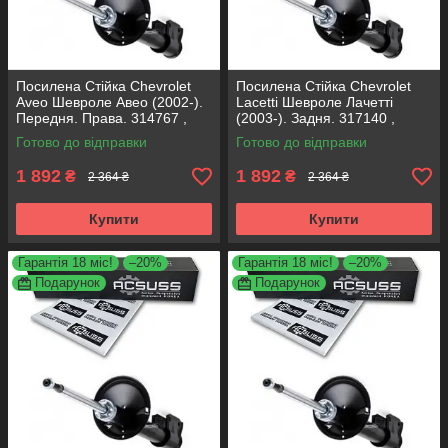
Посилена Стійка Chevrolet
Посилена Стійка Chevrolet
Aveo Шевроле Авео (2002-).
Lacetti Шевроле Лачетті
Передня. Права. 314767 ,
(2003-). Задня. 317140 ,
333417 KOREA Аксусс!
313469 KOREA Аксусс!
Готово до відправки
Готово до відправки
1 892
1 892
₴
₴
2 364 ₴
2 364 ₴
Купити
Купити
Гарантія 18 міс!
–20%
Гарантія 18 міс!
–20%
Подарунок
Подарунок