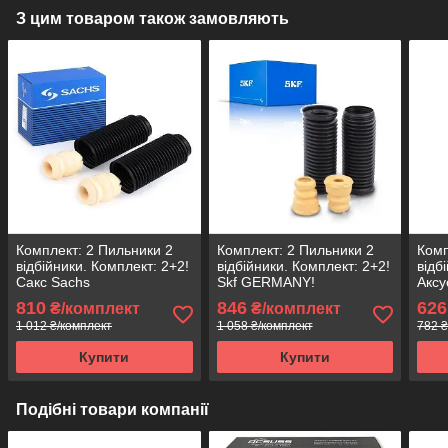
З цим товаром також замовляють
Комплект: 2 Пильники 2
Комплект: 2 Пильники 2
Комп
відбійники. Комплект: 2+2!
відбійники. Комплект: 2+2!
відб
Сакс Sachs
Skf GERMANY!
Аксу
810
846
626
₴/комплект
₴/комплект
1 012 ₴/комплект
1 058 ₴/комплект
782 ₴
Купити
Купити
Подібні товари компанії