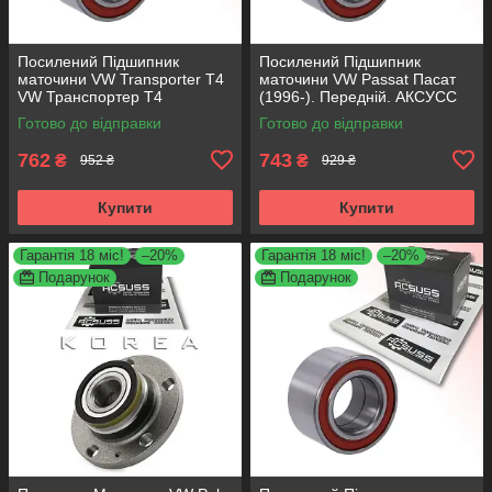
Посилений Підшипник
Посилений Підшипник
маточини VW Transporter T4
маточини VW Passat Пасат
VW Транспортер Т4
(1996-). Передній. АКСУСС
Передній. АКСУСС Корея!
Корея! VKBA1356 , R157.11 ,
Готово до відправки
Готово до відправки
VKBA3406 , R140.97 ,
713610030
713610340
762
743
₴
₴
952 ₴
929 ₴
Купити
Купити
Гарантія 18 міс!
–20%
Гарантія 18 міс!
–20%
Подарунок
Подарунок