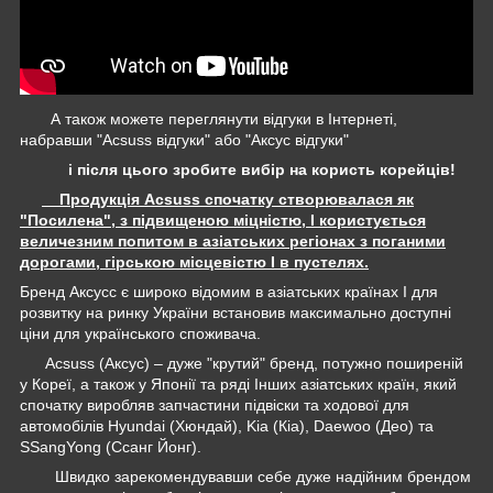
А також можете переглянути відгуки в Інтернеті,
набравши "Acsuss відгуки" або "Аксус відгуки"
і після цього зробите вибір на користь корейців!
Продукція Acsuss спочатку створювалася як
"Посилена", з підвищеною міцністю, І користується
величезним попитом в азіатських регіонах з поганими
дорогами, гірською місцевістю І в пустелях.
Бренд Аксусс є широко відомим в азіатських країнах І для
розвитку на ринку України встановив максимально доступні
ціни для українського споживача.
Acsuss (Аксус) – дуже "крутий" бренд, потужно поширеній
у Кореї, а також у Японії та ряді Інших азіатських країн, який
спочатку виробляв запчастини підвіски та ходової для
автомобілів Hyundai (Хюндай), Kia (Кіа), Daewoo (Део) та
SSangYong (Ссанг Йонг).
Швидко зарекомендувавши себе дуже надійним брендом