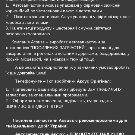
1. Автозапчастини Acsuss упаковані у фірмовий захисній
чорно-білий поліетиленовий пакет, з логотипами.
2. Пакети з запчастинами Аксус упаковані у фірмові картонні
коробки з логотипами.
3. На етикетці продукту - шестерня І смужка світяться
лазерною голограмою.
Компанія Acsuss – виробляє автозапчастини за
технологією "ПОСИЛЕНИХ ЗАПЧАСТЕЙ", орієнтовані для
використання в регіонах з поганими дорогами, бездоріжжям, у
гірській місцевості, на військовій техніці тощо.
А це значить використання їх у звичайних умовах зробить
їх ще довговічнішим!
Телефонуйте – І співробітники
Аксус Оригінал
:
1. Підтвердять Ваш вибір або підберуть Вам ПРАВИЛЬНУ
запчастину за спеціальними програмами.
2. Оформлять замовлення, надішлють, супроводять -
ВВІЧЛИВО ШВИДКО І ЧІТКО!
Посилені запчастини Acsuss є рекомендованими для
«неідеальних» доріг України!
Автозапчастини Аксусс - РЕМОНТУЙТЕ НАДІЙНОЮ