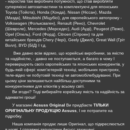
- наростив такі виробничі потужності, що став виробляти
суперякісні автозапчастини та комплектуючі для японських
Toyota (Тойота), Honda (Хонда), Nissan (Ніссан), Mazda
(Мазда), Mitsubishi (Міцубісі), для європейського автопрому -
Volkswagen (Фольксваген), Renault (Рено), Chevrolet
(Шевроле), Mercedes (Мерседес), Audi (Ауді), Peugeot (Пежо),
Opel (Опель), Ford (Форд), Citroen (Сітроен) та для
китайських брендів Chery (Чері), Geely (Джилі), Great Wall (Гріт
Волл), BYD (БІД) І т.д.
Вже давно всім відомо, що корейські виробники, за якістю
та надійністю, - давно не поступаються, а багато в чому І
перевершують своїх європейських та японських конкурентів, у
будь-якій сфері: комп'ютерній техніці, мобільних пристроях,
теле-відео чи побутовій техніці чи автомобілебудуванні. При
цьому ціни залишаються найбільш доступними та
конкурентними для клієнтів у всьому світі.
Ви згодні? Тоді вибирайте корейську якість та надійність за
адекватні гроші!
У магазині
Acsuss Original
Ви придбаєте
ТІЛЬКИ
ОРИГІНАЛЬНУ ПРОДУКЦІЮ Acsuss
, І не потрапите на
підробку.
Наша компанія продає лише Оригінал, що підкреслюється
в назві, І справжні запчастини Аксусс захищені: