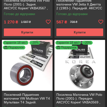
Посилена Маточина VW Polo
Посилений Підшипник
Поло (2001-). Задня.
маточини VW Jetta II Джетта
АКСУСС Корея! VKBA3567 ,
2 (1983-). Передній. АКСУСС
R157.31 , 713610490
Корея! VKBA906 , R154.23 ,
Готово до відправки
Готово до відправки
713610180
1 270
567
₴
₴
1 587 ₴
708 ₴
Купити
Купити
Гарантія 18 міс!
–20%
Гарантія 18 міс!
–20%
Подарунок
Подарунок
Посилений Підшипник
Посилена Маточина VW Polo
маточини VW Multivan VW T4
Поло (2001-). Передня.
Мультіван Т4 Задній.
АКСУСС Корея! VKBA3569 ,
АКСУСС Корея! VKBA3406 ,
R157.32 , 713610470