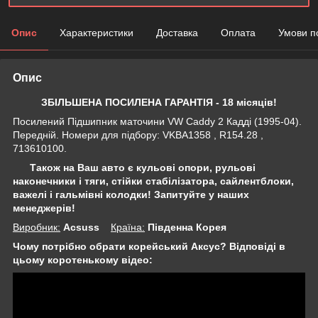
Опис
Характеристики
Доставка
Оплата
Умови п
Опис
ЗБІЛЬШЕНА ПОСИЛЕНА ГАРАНТІЯ - 18 місяців!
Посилений Підшипник маточини VW Caddy 2 Кадді (1995-04).
Передній. Номери для підбору: VKBA1358 , R154.28 ,
713610100.
Також на Ваш авто є кульові опори, рульові
наконечники і тяги, стійки стабілізатора,
сайлентблоки,
важелі і гальмівні колодки! Запитуйте у наших
менеджерів!
Виробник:
Acsuss
Крaїна:
Південна Корея
Чому потрібно обрати корейський Аксус? Відповіді в
цьому коротенькому відео: