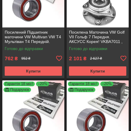
Посилений Підшипник
Посилена Маточина VW Golf
маточини VW Multivan VW T4
VII Гольф 7 Передня.
Мультіван Т4 Передній.
АКСУСС Корея! VKBA7011 ,
АКСУСС Корея! VKBA3406 ,
R154.69 , 713610980
Готово до відправки
Готово до відправки
R140.97 , 713610340
762
2 101
₴
₴
952 ₴
2 627 ₴
Купити
Купити
Гарантія 18 міс!
–20%
Гарантія 18 міс!
–20%
Подарунок
Подарунок