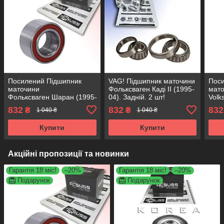
Посилений Підшипник
VAG! Підшипник маточини
Пос
маточини
Фольксваген Каді II (1995-
мат
Фольксваген Шаран (1995-
04). Задній. 2 шт!
Volk
10). Задній. АКСУСС
VKBA3519 , R154.50 ,
10).
832
832
832
₴
₴
1 040 ₴
1 040 ₴
Корея! VKBA3449 ,
713610370 Німеччина!
Коре
R154.63 , 713610450
R154
Купити
Купити
Акційні пропозиції та новинки
Гарантія 18 міс!
–20%
Гарантія 18 міс!
–20%
Подарунок
Подарунок