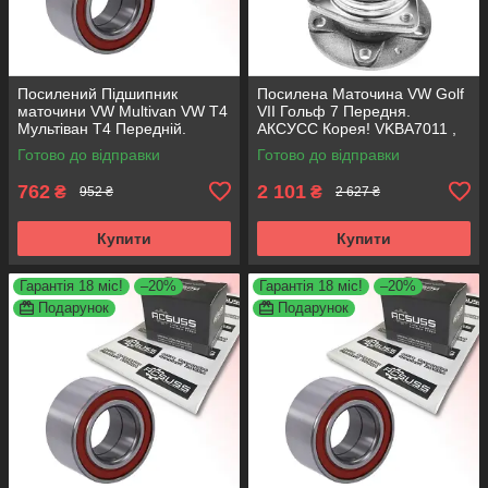
Посилений Підшипник
Посилена Маточина VW Golf
маточини VW Multivan VW T4
VII Гольф 7 Передня.
Мультіван Т4 Передній.
АКСУСС Корея! VKBA7011 ,
АКСУСС Корея! VKBA3406 ,
R154.69 , 713610980
Готово до відправки
Готово до відправки
R140.97 , 713610340
762
2 101
₴
₴
952 ₴
2 627 ₴
Купити
Купити
Гарантія 18 міс!
–20%
Гарантія 18 міс!
–20%
Подарунок
Подарунок