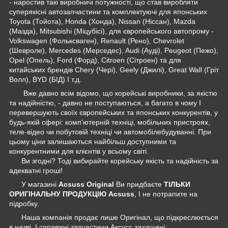
- наростив такі виробничі потужності, що став виробляти
суперякісні автозапчастини та комплектуючі для японських
Toyota (Тойота), Honda (Хонда), Nissan (Ніссан), Mazda
(Мазда), Mitsubishi (Міцубісі), для європейського автопрому -
Volkswagen (Фольксваген), Renault (Рено), Chevrolet
(Шевроле), Mercedes (Мерседес), Audi (Ауді), Peugeot (Пежо),
Opel (Опель), Ford (Форд), Citroen (Сітроен) та для
китайських брендів Chery (Чері), Geely (Джилі), Great Wall (Гріт
Волл), BYD (БІД) І т.д.
Вже давно всім відомо, що корейські виробники, за якістю
та надійністю, - давно не поступаються, а багато в чому І
перевершують своїх європейських та японських конкурентів, у
будь-якій сфері: комп'ютерній техніці, мобільних пристроях,
теле-відео чи побутовій техніці чи автомобілебудуванні. При
цьому ціни залишаються найбільш доступними та
конкурентними для клієнтів у всьому світі.
Ви згодні? Тоді вибирайте корейську якість та надійність за
адекватні гроші!
У магазині
Acsuss Original
Ви придбаєте
ТІЛЬКИ
ОРИГІНАЛЬНУ ПРОДУКЦІЮ Acsuss
, І не потрапите на
підробку.
Наша компанія продає лише Оригінал, що підкреслюється
в назві, І справжні запчастини Аксусс захищені: