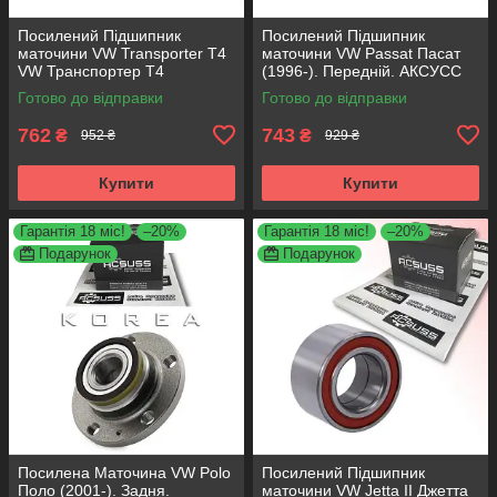
Посилений Підшипник
Посилений Підшипник
маточини VW Transporter T4
маточини VW Passat Пасат
VW Транспортер Т4
(1996-). Передній. АКСУСС
Передній. АКСУСС Корея!
Корея! VKBA1356 , R157.11 ,
Готово до відправки
Готово до відправки
VKBA3406 , R140.97 ,
713610030
713610340
762
743
₴
₴
952 ₴
929 ₴
Купити
Купити
Гарантія 18 міс!
–20%
Гарантія 18 міс!
–20%
Подарунок
Подарунок
Посилена Маточина VW Polo
Посилений Підшипник
Поло (2001-). Задня.
маточини VW Jetta II Джетта