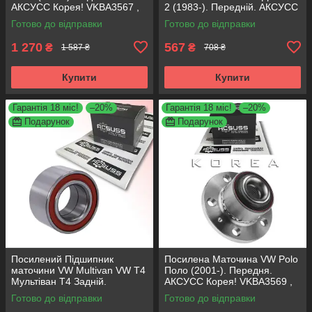
АКСУСС Корея! VKBA3567 ,
2 (1983-). Передній. АКСУСС
R157.31 , 713610490
Корея! VKBA906 , R154.23 ,
Готово до відправки
Готово до відправки
713610180
1 270
567
₴
₴
1 587 ₴
708 ₴
Купити
Купити
Гарантія 18 міс!
–20%
Гарантія 18 міс!
–20%
Подарунок
Подарунок
Посилений Підшипник
Посилена Маточина VW Polo
маточини VW Multivan VW T4
Поло (2001-). Передня.
Мультіван Т4 Задній.
АКСУСС Корея! VKBA3569 ,
АКСУСС Корея! VKBA3406 ,
R157.32 , 713610470
Готово до відправки
Готово до відправки
R140.97 , 713610340