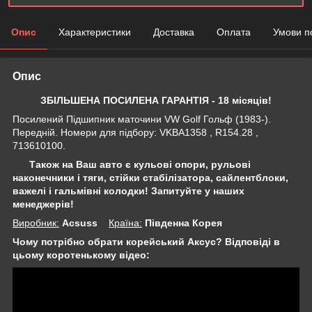
Опис
Характеристики
Доставка
Оплата
Умови п
Опис
ЗБІЛЬШЕНА ПОСИЛЕНА ГАРАНТІЯ - 18 місяців!
Посилений Підшипник маточини VW Golf Гольф (1983-).
Передній. Номери для підбору: VKBA1358 , R154.28 ,
713610100.
Також на Ваш авто є кульові опори, рульові
наконечники і тяги, стійки стабілізатора,
сайлентблоки,
важелі і гальмівні колодки! Запитуйте у наших
менеджерів!
Виробник:
Acsuss
Крaїна:
Південна Корея
Чому потрібно обрати корейський Аксус? Відповіді в
цьому коротенькому відео: