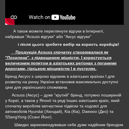
А також можете переглянути відгуки в Інтернеті,
набравши "Acsuss відгуки" або "Аксус відгуки"
і після цього зробите вибір на користь корейців!
Продукція Acsuss спочатку створювалася як
"Посилена", з підвищеною міцністю, І користується
величезним попитом в азіатських регіонах з поганими
дорогами, гірською місцевістю І в пустелях.
Бренд Аксусс є широко відомим в азіатських країнах І для
розвитку на ринку України встановив максимально доступні
ціни для українського споживача.
Acsuss (Аксус) – дуже "крутий" бренд, потужно поширеній
у Кореї, а також у Японії та ряді Інших азіатських країн, який
спочатку виробляв запчастини підвіски та ходової для
автомобілів Hyundai (Хюндай), Kia (Кіа), Daewoo (Део) та
SSangYong (Ссанг Йонг).
Швидко зарекомендувавши себе дуже надійним брендом