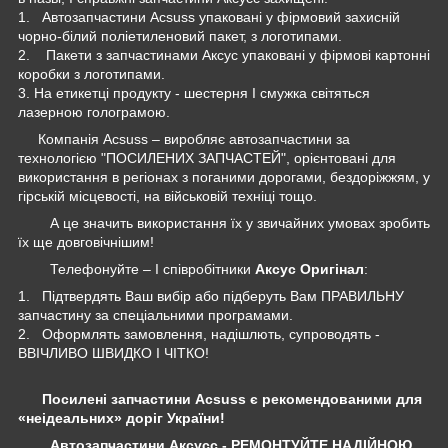
1. Автозапчастини Acsuss упаковані у фірмовий захисній
чорно-білий поліетиленовий пакет, з логотипами.
2. Пакети з запчастинами Аксус упаковані у фірмові картонні
коробки з логотипами.
3. На етикетці продукту - шестерня І смужка світяться
лазерною голограмою.
Компанія Acsuss – виробляє автозапчастини за
технологією "ПОСИЛЕНИХ ЗАПЧАСТЕЙ", орієнтовані для
використання в регіонах з поганими дорогами, бездоріжжям, у
гірській місцевості, на військовій техніці тощо.
А це значить використання їх у звичайних умовах зробить
їх ще довговічнішим!
Телефонуйте – І співробітники
Аксус Оригінал
:
1. Підтвердять Ваш вибір або підберуть Вам ПРАВИЛЬНУ
запчастину за спеціальними програмами.
2. Оформлять замовлення, надішлють, супроводять -
ВВІЧЛИВО ШВИДКО І ЧІТКО!
Посилені запчастини Acsuss є рекомендованими для
«неідеальних» доріг України!
Автозапчастини Аксусс - РЕМОНТУЙТЕ НАДІЙНОЮ