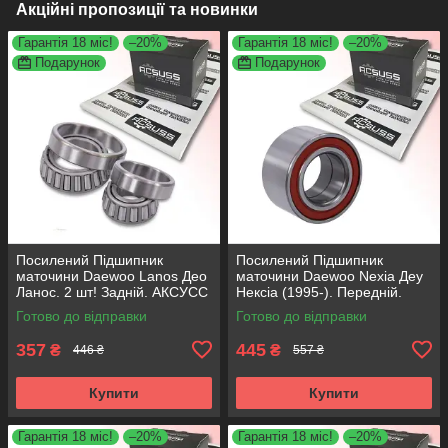
Акційні пропозиції та новинки
Гарантія 18 міс!
–20%
Гарантія 18 міс!
–20%
Подарунок
Подарунок
Посилений Підшипник
Посилений Підшипник
маточини Daewoo Lanos Део
маточини Daewoo Nexia Деу
Ланос. 2 шт! Задній. АКСУСС
Нексіа (1995-). Передній.
Корея! VKBA3255 , R153.07 ,
АКСУСС Корея! VKBA3256 ,
Готово до відправки
Готово до відправки
713644510
R153.14 , 713644160
357
445
₴
₴
446 ₴
557 ₴
Купити
Купити
Гарантія 18 міс!
–20%
Гарантія 18 міс!
–20%