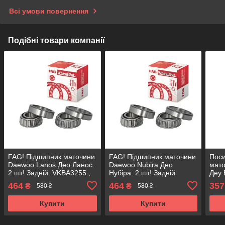
Всі умови повернення
Подібні товари компанії
FAG! Підшипник маточини
FAG! Підшипник маточини
Пос
Daewoo Lanos Део Ланос.
Daewoo Nubira Део
мато
2 шт! Задній. VKBA3255 ,
Нубіра. 2 шт! Задній.
Деу 
R153.07 , 713644510
VKBA3255 , R153.07 ,
АКС
464
464
357
₴
₴
580 ₴
580 ₴
Німеччина!
713644510 Німеччина!
, R1
Купити
Купити