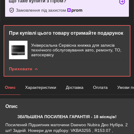
Що таке купити з Пром?
Замовлення під захистом
При купівлі цього товару отримайте подарунок
Універсальна Сервісна книжка для записів
технічного обслуговування авто, ремонту, ТО,
автосервісу
Приховати
Опис
Характеристики
Доставка
Оплата
Умови п
Опис
ЗБІЛЬШЕНА ПОСИЛЕНА ГАРАНТІЯ - 18 місяців!
Посилений Підшипник маточини Daewoo Nubira Део Нубіра. 2
шт! Задній. Номери для підбору: VKBA3255 , R153.07 ,