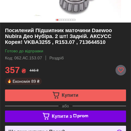
Посилений Підшипник маточини Daewoo
Nubira Део Нубіра. 2 шт! Задній. АКСУСС
Корея! VKBA3255 , R153.07 , 713644510
Готово до відправки
Код: 062.AC.153.07
Роздріб
357
₴
446 ₴
Економія
89 ₴
Купити
або
Купити з