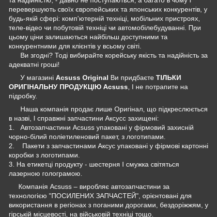
перевершують своїх європейських та японських конкурентів, у
будь-якій сфері: комп'ютерній техніці, мобільних пристроях,
теле-відео чи побутовій техніці чи автомобілебудуванні. При
цьому ціни залишаються найбільш доступними та
конкурентними для клієнтів у всьому світі.
Ви згодні? Тоді вибирайте корейську якість та надійність за
адекватні гроші!
У магазині
Acsuss Original
Ви придбаєте
ТІЛЬКИ
ОРИГІНАЛЬНУ ПРОДУКЦІЮ Acsuss
, І не потрапите на
підробку.
Наша компанія продає лише Оригінал, що підкреслюється
в назві, І справжні запчастини Аксусс захищені:
1. Автозапчастини Acsuss упаковані у фірмовий захисній
чорно-білий поліетиленовий пакет, з логотипами.
2. Пакети з запчастинами Аксус упаковані у фірмові картонні
коробки з логотипами.
3. На етикетці продукту - шестерня І смужка світяться
лазерною голограмою.
Компанія Acsuss – виробляє автозапчастини за
технологією "ПОСИЛЕНИХ ЗАПЧАСТЕЙ", орієнтовані для
використання в регіонах з поганими дорогами, бездоріжжям, у
гірській місцевості, на військовій техніці тощо.