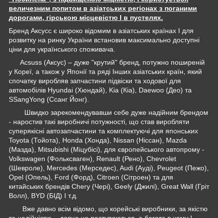
величезним попитом в азіатських регіонах з поганими
дорогами, гірською місцевістю І в пустелях.
Бренд Аксусс є широко відомим в азіатських країнах І для
розвитку на ринку України встановив максимально доступні
ціни для українського споживача.
Acsuss (Аксус) – дуже "крутий" бренд, потужно поширеній
у Кореї, а також у Японії та ряді Інших азіатських країн, який
спочатку виробляв запчастини підвіски та ходової для
автомобілів Hyundai (Хюндай), Kia (Кіа), Daewoo (Део) та
SSangYong (Ссанг Йонг).
Швидко зарекомендувавши себе дуже надійним брендом
- наростив такі виробничі потужності, що став виробляти
суперякісні автозапчастини та комплектуючі для японських
Toyota (Тойота), Honda (Хонда), Nissan (Ніссан), Mazda
(Мазда), Mitsubishi (Міцубісі), для європейського автопрому -
Volkswagen (Фольксваген), Renault (Рено), Chevrolet
(Шевроле), Mercedes (Мерседес), Audi (Ауді), Peugeot (Пежо),
Opel (Опель), Ford (Форд), Citroen (Сітроен) та для
китайських брендів Chery (Чері), Geely (Джилі), Great Wall (Гріт
Волл), BYD (БІД) І т.д.
Вже давно всім відомо, що корейські виробники, за якістю
та надійністю, - давно не поступаються, а багато в чому І