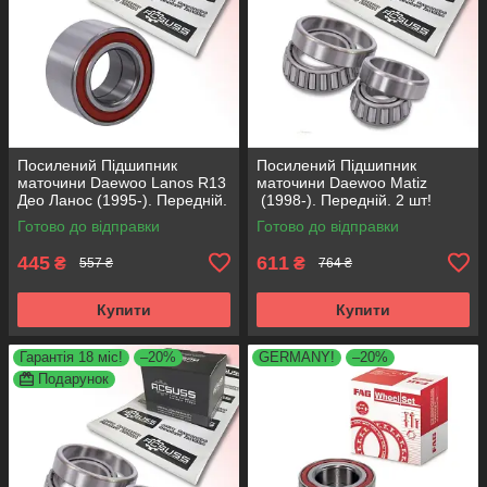
Посилений Підшипник
Посилений Підшипник
маточини Daewoo Lanos R13
маточини Daewoo Matiz
Део Ланос (1995-). Передній.
(1998-). Передній. 2 шт!
АКСУСС Корея! VKBA3256 ,
АКСУСС Корея! VKBA3901 ,
Готово до відправки
Готово до відправки
R153.14 , 713644160
R184.53 , 713625140
445
611
₴
₴
557 ₴
764 ₴
Купити
Купити
Гарантія 18 міс!
–20%
GERMANY!
–20%
Подарунок