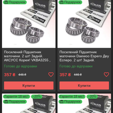
Подарунок
Подарунок
Посилений Підшипник
Посилений Підшипник
маточини. 2 шт! Задній.
маточини Daewoo Espero Деу
АКСУСС Корея! VKBA3255 ,
Есперо. 2 шт! Задній.
R153.07 , 713644510
АКСУСС Корея! VKBA3255 ,
Готово до відправки
Готово до відправки
R153.07 , 713644510
357
357
₴
₴
446 ₴
446 ₴
Купити
Купити
Гарантія 18 міс!
–20%
Гарантія 18 міс!
–20%
Подарунок
Подарунок