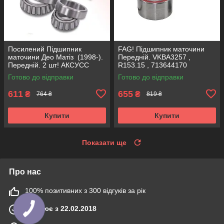
Посилений Підшипник
FAG! Підшипник маточини
маточини Део Матіз (1998-).
Передній. VKBA3257 ,
Передній. 2 шт! АКСУСС
R153.15 , 713644170
Корея! VKBA3901 , R184.53 ,
Німеччина!
Готово до відправки
Готово до відправки
713625140
611
655
₴
₴
764 ₴
819 ₴
Купити
Купити
Показати ще
Про нас
100% позитивних з 300 відгуків за рік
Працює з 22.02.2018