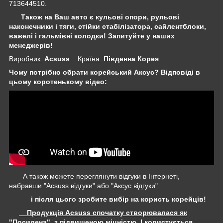
713644510.
Також на Ваш авто є кульові опори, рульові
наконечники і тяги, стійки стабілізатора,
сайлентблоки,
важелі і гальмівні колодки! Запитуйте у наших
менеджерів!
Виробник:
Acsuss
Крaїна:
Південна Корея
Чому потрібно обрати корейський Аксус? Відповіді в
цьому коротенькому відео:
А також можете переглянути відгуки в Інтернеті,
набравши "Acsuss відгуки" або "Аксус відгуки"
і після цього зробите вибір на користь корейців!
Продукція Acsuss спочатку створювалася як
"Посилена", з підвищеною міцністю, І користується