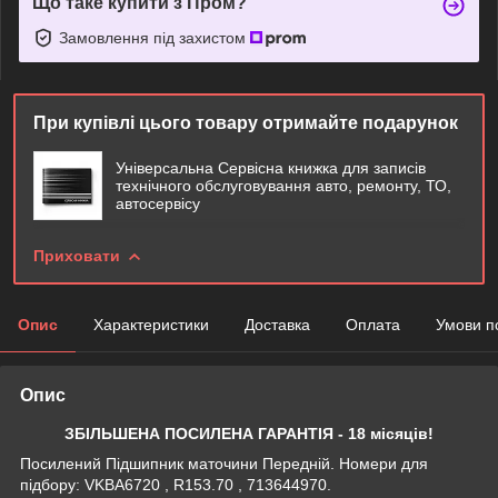
Що таке купити з Пром?
Замовлення під захистом
При купівлі цього товару отримайте подарунок
Універсальна Сервісна книжка для записів
технічного обслуговування авто, ремонту, ТО,
автосервісу
Приховати
Опис
Характеристики
Доставка
Оплата
Умови п
Опис
ЗБІЛЬШЕНА ПОСИЛЕНА ГАРАНТІЯ - 18 місяців!
Посилений Підшипник маточини Передній. Номери для
підбору: VKBA6720 , R153.70 , 713644970.