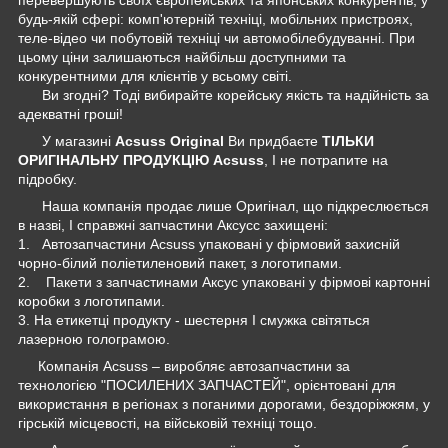
будь-якій сфері: комп'ютерній техніці, мобільних пристроях,
теле-відео чи побутовій техніці чи автомобілебудуванні. При
цьому ціни залишаються найбільш доступними та
конкурентними для клієнтів у всьому світі.
Ви згодні? Тоді вибирайте корейську якість та надійність за
адекватні гроші!
У магазині
Acsuss Original
Ви придбаєте
ТІЛЬКИ
ОРИГІНАЛЬНУ ПРОДУКЦІЮ Acsuss
, І не потрапите на
підробку.
Наша компанія продає лише Оригінал, що підкреслюється
в назві, І справжні запчастини Аксусс захищені:
1. Автозапчастини Acsuss упаковані у фірмовий захисній
чорно-білий поліетиленовий пакет, з логотипами.
2. Пакети з запчастинами Аксус упаковані у фірмові картонні
коробки з логотипами.
3. На етикетці продукту - шестерня І смужка світяться
лазерною голограмою.
Компанія Acsuss – виробляє автозапчастини за
технологією "ПОСИЛЕНИХ ЗАПЧАСТЕЙ", орієнтовані для
використання в регіонах з поганими дорогами, бездоріжжям, у
гірській місцевості, на військовій техніці тощо.