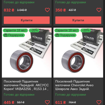
Передній. АКСУСС Корея!
, R153.14 , 713644160
Готово до відправки
Готово до відправки
VKBA6720 , R153.70 ,
SHAFER Австрія
713644970
832
350
₴
₴
1 040 ₴
437 ₴
Купити
Купити
Гарантія 18 міс!
–20%
Гарантія 18 міс!
–20%
Подарунок
Подарунок
Посилений Підшипник
Посилений Підшипник
маточини Передній. АКСУСС
маточини Chevrolet Aveo
Корея! VKBA3256 , R153.14 ,
Шевроле Авео Задній.
713644160
АКСУСС Корея! VKBA3525 ,
Готово до відправки
Готово до відправки
R155.89 , 713630300
445
611
₴
₴
557 ₴
764 ₴