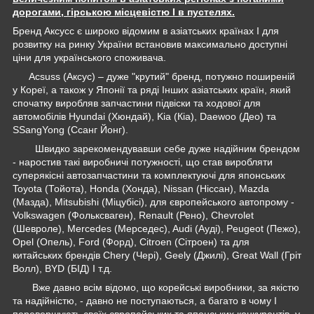
дорогами, гірською місцевістю І в пустелях.
Бренд Аксусс є широко відомим в азіатських країнах І для
розвитку на ринку України встановив максимально доступні
ціни для українського споживача.
Acsuss (Аксус) – дуже "крутий" бренд, потужно поширеній
у Кореї, а також у Японії та ряді Інших азіатських країн, який
спочатку виробляв запчастини підвіски та ходової для
автомобілів Hyundai (Хюндай), Kia (Кіа), Daewoo (Део) та
SSangYong (Ссанг Йонг).
Швидко зарекомендувавши себе дуже надійним брендом
- наростив такі виробничі потужності, що став виробляти
суперякісні автозапчастини та комплектуючі для японських
Toyota (Тойота), Honda (Хонда), Nissan (Ніссан), Mazda
(Мазда), Mitsubishi (Міцубісі), для європейського автопрому -
Volkswagen (Фольксваген), Renault (Рено), Chevrolet
(Шевроле), Mercedes (Мерседес), Audi (Ауді), Peugeot (Пежо),
Opel (Опель), Ford (Форд), Citroen (Сітроен) та для
китайських брендів Chery (Чері), Geely (Джилі), Great Wall (Гріт
Волл), BYD (БІД) І т.д.
Вже давно всім відомо, що корейські виробники, за якістю
та надійністю, - давно не поступаються, а багато в чому І
перевершують своїх європейських та японських конкурентів, у