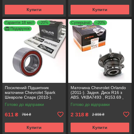
Купити
Купити
Гарантія 18 міс!
–20%
Суперціна!
–20%
Подарунок
Посилений Підшипник
Маточина Chevrolet Orlando
маточини Chevrolet Spark
(2011-). Задня. Диск R16 з
Шевроле Спарк (2010-).
ABS. VKBA7493 , R153.69 ,
Задній. АКСУСС Корея!
713645020 SHAFER Австрія
Готово до відправки
Готово до відправки
VKBA3525 , R155.89 ,
713630300
611
2 318
₴
₴
764 ₴
2 898 ₴
Купити
Купити