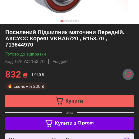
Посилений Підшипник маточини Передній.
АКСУСС Корея! VKBA6720 , R153.70 ,
713644970
Готово до відправки
Код: 076.AC.153.70
Роздріб
832
₴
1 040 ₴
Економія
208 ₴
Купити
або
Купити з