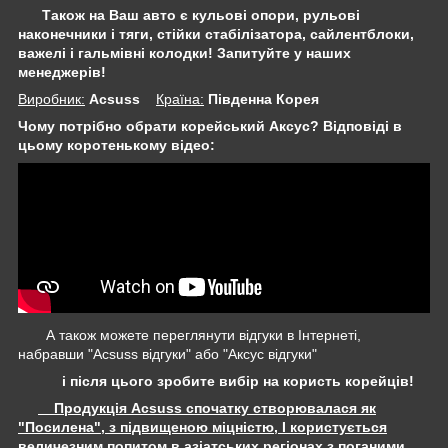
Також на Ваш авто є кульові опори, рульові
наконечники і тяги, стійки стабілізатора,
сайлентблоки,
важелі і гальмівні колодки! Запитуйте у наших
менеджерів!
Виробник:
Acsuss
Крaїна:
Південна Корея
Чому потрібно обрати корейський Аксус? Відповіді в
цьому коротенькому відео:
А також можете переглянути відгуки в Інтернеті,
набравши "Acsuss відгуки" або "Аксус відгуки"
і після цього зробите вибір на користь корейців!
Продукція Acsuss спочатку створювалася як
"Посилена", з підвищеною міцністю, І користується
величезним попитом в азіатських регіонах з поганими