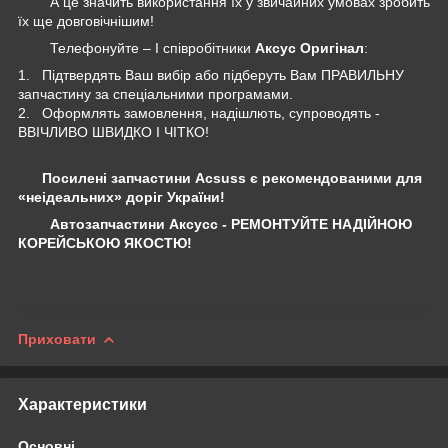
А це значить використання їх у звичайних умовах зробить
їх ще довговічнішим!
Телефонуйте – І співробітники
Аксус Оригінал
:
1. Підтвердять Ваш вибір або підберуть Вам ПРАВИЛЬНУ
запчастину за спеціальними програмами.
2. Оформлять замовлення, надішлють, супроводять -
ВВІЧЛИВО ШВИДКО І ЧІТКО!
Посилені запчастини Acsuss є рекомендованими для
«неідеальних» доріг України!
Автозапчастини Аксусс - РЕМОНТУЙТЕ НАДІЙНОЮ
КОРЕЙСЬКОЮ ЯКОСТЮ!
Приховати
Характеристики
Основні