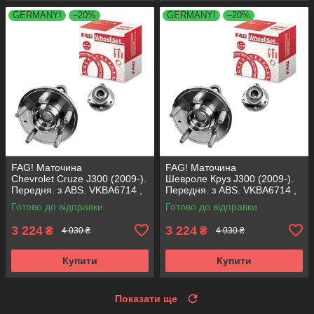
GERMANY!
–20%
GERMANY!
–20%
FAG! Маточина
FAG! Маточина
Chevrolet Cruze J300 (2009-).
Шевроле Круз J300 (2009-).
Передня. з ABS. VKBA6714 ,
Передня. з ABS. VKBA6714 ,
R153.66 , 713644910
R153.66 , 713644910
Готово до відправки
Готово до відправки
Німеччина!
Німеччина!
3 224
3 224
₴
₴
4 030 ₴
4 030 ₴
Купити
Купити
Показати ще