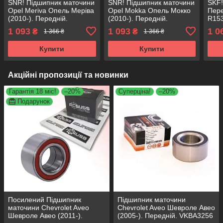
SNR! Підшипник маточини
SNR! Підшипник маточини
SKF!
Opel Meriva Опель Меріва
Opel Mokka Опель Мокко
Пере
(2010-). Передній.
(2010-). Передній.
R153
VKBA6720 , R153.70 ,
VKBA6720 , R153.70 ,
Німе
1 093
1 093
1 0
₴
₴
1 366 ₴
1 366 ₴
713644970 Франція!
713644970 Франція!
Купити
Купити
Акційні пропозиції та новинки
Гарантія 18 міс!
–20%
Суперціна!
–20%
Подарунок
Посилений Підшипник
Підшипник маточини
маточини Chevrolet Aveo
Chevrolet Aveo Шевроле Авео
Шевроле Авео (2011-).
(2005-). Передній. VKBA3256