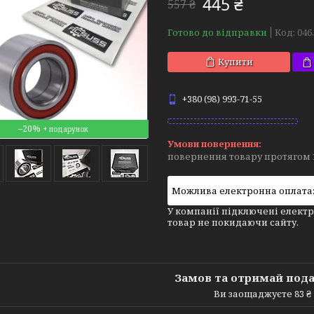
445 ₴
557 ₴
Готово до відправки
Код:
046
Купити
+380 (98) 993-71-55
–20%
повернення товару протягом 
У компанії підключені електр
товар не покидаючи сайту.
Замов та отримай под
Ви заощаджуєте 83 ₴