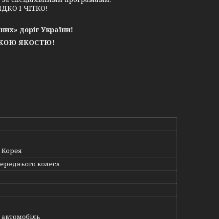
ДКО І ЧІТКО!
них» доріг України!
ЬКОЮ ЯКОСТЮ!
 Корея
переднього колеса
 автомобіль