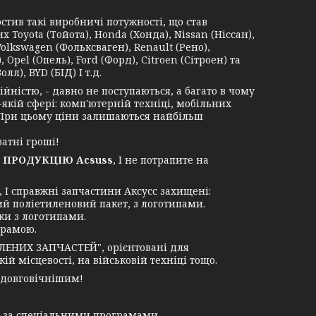
в такі виробничі потужності, що став
Toyota (Тойота), Honda (Хонда), Nissan (Ніссан),
Volkswagen (Фольксваген), Renault (Рено),
 Opel (Опель), Ford (Форд), Citroen (Сітроен) та
лл), BYD (БІД) І т.д.
ністю, - давно не поступаються, а багато в чому
-якій сфері: комп'ютерній техніці, мобільних
. При цьому ціни залишаються найбільш
атні гроші!
 ПРОДУКЦІЮ Acsuss
, І не потрапите на
І справжні запчастини Аксусс захищені:
ий поліетиленовий пакет, з логотипами.
ки з логотипами.
грамою.
ЛЕНИХ ЗАПЧАСТЕЙ", орієнтовані для
й місцевості, на військовій техніці тощо.
 довговічнішим!
у за спеціальними програмами.