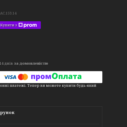
.AC.153.14
Купити з
14 днів
за домовленістю
онні платежі. Тепер ви можете купити будь-який
арунок