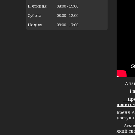
Пʼятниця
08:00
19:00
Субота
08:00
18:00
Неділя
09:00
17:00
А тако
і 
Прод
попитом
Бренд А
доступн
Acsuss 
який спо