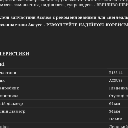
млять замовлення, надішлють, супроводять - ВВІЧЛИВО ШВИ
лені запчастини Acsuss є рекомендованими для «неідеаль
озапчастини Аксусс - РЕМОНТУЙТЕ НАДІЙНОЮ КОРЕЙС
ТЕРИСТИКИ
ні
пчастини
R153.14
ик
ACSUSS
 виробник
Південна
дшипника
Ступиці 
ній діаметр
64 мм
шній діаметр
34 мм
Новий
хніки
Легковий