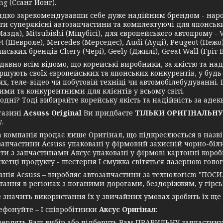
g (Ссанг Йонг).
зарекомендувавши себе дуже надійним брендом - нарости
и суперякісні автозапчастини та комплектуючі для японських 
азда), Mitsubishi (Міцубісі), для європейського автопрому - 
t (Шевроле), Mercedes (Мерседес), Audi (Ауді), Peugeot (Пежо),
йських брендів Chery (Чері), Geely (Джилі), Great Wall (Гріт Во
но всім відомо, що корейські виробники, за якістю та надій
ршують своїх європейських та японських конкурентів, у будь
ях, теле-відео чи побутовій техніці чи автомобілебудуванні
ими та конкурентними для клієнтів у всьому світі.
ні? Тоді вибирайте корейську якість та надійність за адекв
азині
Acsuss Original
Ви придбаєте
ТІЛЬКИ ОРИГІНАЛЬНУ
.
мпанія продає лише Оригінал, що підкреслюється в назві, 
запчастини Acsuss упаковані у фірмовий захисній чорно-біл
ти з запчастинами Аксус упаковані у фірмові картонні короб
икетці продукту - шестерня І смужка світяться лазерною голо
я Acsuss – виробляє автозапчастини за технологією "ПОСИ
ання в регіонах з поганими дорогами, бездоріжжям, у гірські
ачить використання їх у звичайних умовах зробить їх ще
нуйте – І співробітники
Аксус Оригінал
:
вердять Ваш вибір або підберуть Вам ПРАВИЛЬНУ запчастин