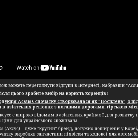
ж можете переглянути відгуки в Інтернеті, набравши "Acsuss
після цього зробите вибір на користь корейців!
укція Acsuss спочатку створювалася як "Посилена", з пі
 в азіатських регіонах з поганими дорогами, гірською місц
ксусс є широко відомим в азіатських країнах І для розвитку
і ціни для українського споживача.
(Аксус) – дуже "крутий" бренд, потужно поширеній у Кореї, а
чатку виробляв запчастини підвіски та ходової для автомобіл