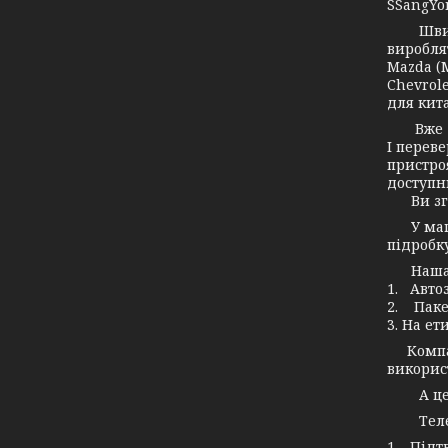
SSangYon
Швидко 
вироблят
Mazda (М
Chevrole
для кита
Вже дав
І переве
пристро
доступн
Ви згод
У маг
підробку
Наша ко
1. Авто
2. Паке
3. На ет
Компані
використ
А це зн
Телефо
1. Підт