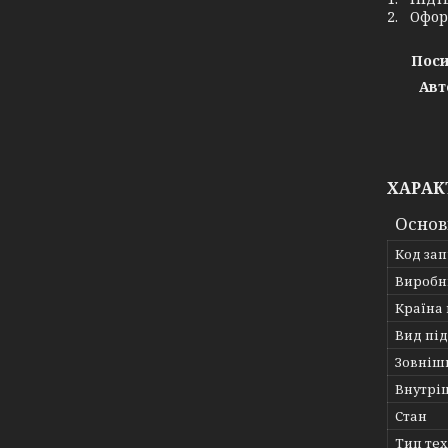
2. Офор
Поси
Авт
ХАРАК
Основ
Код за
Виробн
Країна
Вид пі
Зовніш
Внутрі
Стан
Тип те