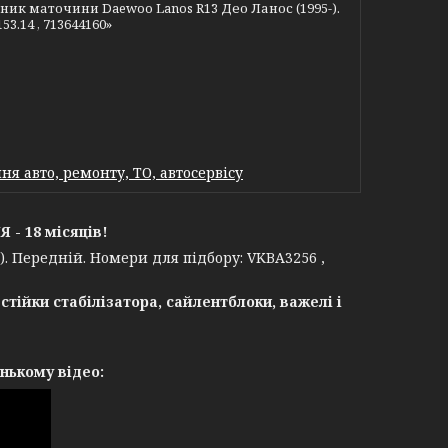
к маточини Daewoo Lanos R13 Део Ланос (1995-).
3.14 , 713644160»
я авто, ремонту, ТО, автосервісу
- 18 місяців!
 Передній. Номери для підбору: VKBA3256 ,
 стійки стабілізатора,
сайлентблоки,
важелі і
нькому відео: