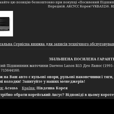
айте цю позицію безкоштовно при покупці «Посилений Підшипни
Передній. АКСУСС Корея! VKBA3256 , R15
сальна Сервісна книжка для записів технічного обслуговуванн
ЗБІЛЬШЕНА ПОСИЛЕНА ГАРАНТІЯ 
ий Підшипник маточини Daewoo Lanos R13 Део Ланос (1995-).
, 713644160.
ж на Ваш авто є кульові опори, рульові наконечники і тяги,
ні колодки! Запитуйте у наших менеджерів!
к:
Acsuss
Крaїна:
Південна Корея
трібно обрати корейський Аксус? Відповіді в цьому короте