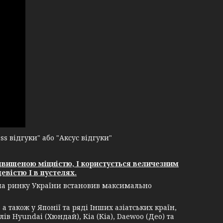
 відгуки" або "Аксус відгуки"
двищеною міцністю, І користується величезним
евістю І в пустелях.
 на ринку України встановив максимально
 також у Японії та ряді Інших азіатських країн,
ів Hyundai (Хюндай), Kia (Кіа), Daewoo (Део) та