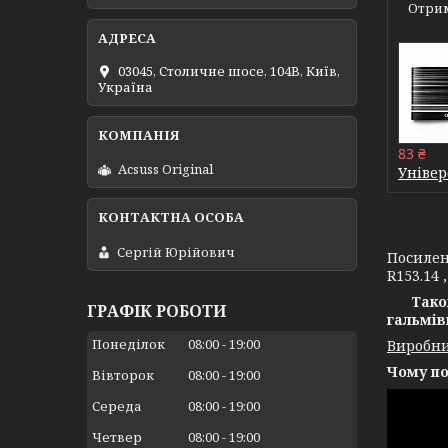
Отрим
03045, Столичне шосе, 104B, Київ,
Україна
83 ₴
Acsuss Original
Універ
Сергій Юрійович
Посилен
R153.14 
Тако
ГРАФІК РОБОТИ
гальмів
Понеділок
08:00
19:00
Виробни
Чому по
Вівторок
08:00
19:00
Середа
08:00
19:00
Четвер
08:00
19:00