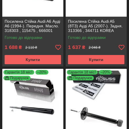
Посилена Стійка Audi A6 Ауді
Посилена Стійка Audi A5
A6 (1994-). Передня. Масло.
(8T3) Ауді А5 (2007-). Задня.
318303 , 115475 , 666001
313366 , 344711 KOREA
KOREA Аксусс!
Аксусс!
Готово до відправки
Готово до відправки
1 688
1 637
₴
₴
2 110 ₴
2 046 ₴
Купити
Купити
Гарантія 18 міс!
–20%
Гарантія 18 міс!
–20%
Подарунок
Подарунок