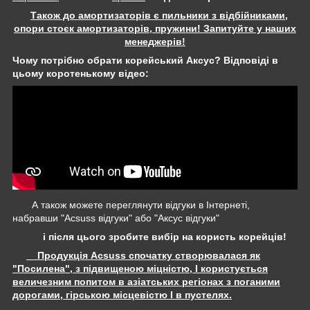
Також до амортизаторів є пильники з відбійниками,
опори стоєк амортизаторів, пружини! Запитуйте у наших
менеджерів!
Чому потрібно обрати корейський Аксус? Відповіді в
цьому коротенькому відео:
А також можете переглянути відгуки в Інтернеті,
набравши "Acsuss відгуки" або "Аксус відгуки"
і після цього зробите вибір на користь корейців!
Продукція Acsuss спочатку створювалася як
"Посилена", з підвищеною міцністю, І користується
величезним попитом в азіатських регіонах з поганими
дорогами, гірською місцевістю І в пустелях.