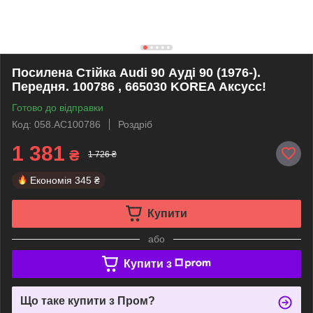
Посилена Стійка Audi 90 Ауді 90 (1976-).
Передня. 100786 , 665030 KOREA Аксусс!
Готово до відправки
Код: 058.AC100786
Роздріб
1 381
₴
1 726 ₴
Економія
345 ₴
Купити
або
Купити з
Що таке купити з Пром?