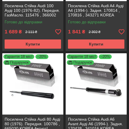
Посилена Стійка Audi 100
Посилена Стійка Audi A4 Ауді
Ауді 100 (1976-82). Передня.
А4 (1994-). Задня. 170814 ,
ГазМасло. 115476 , 366002
170816 , 343271 KOREA
KOREA Аксусс!
Аксусс!
Готово до відправки
Готово до відправки
1 689
1 841
₴
₴
2 111 ₴
2 302 ₴
Купити
Купити
Гарантія 18 міс!
–20%
Гарантія 18 міс!
–20%
Подарунок
Подарунок
Посилена Стійка Audi 80 Ауді
Посилена Стійка Audi A6
80 (1976). Передня. 100786 ,
Avant Ауді А6 (1994-). Задня.
665030 KOREA Аксусс!
170428 , 341016 KOREA