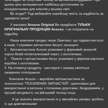
цьому ціни залишаються найбільш доступними та
конкурентними для клієнтів у всьому світі.
Ви згодні? Тоді вибирайте корейську якість та надійність за
адекватні гроші!
У магазині
Acsuss Original
Ви придбаєте
ТІЛЬКИ
ОРИГІНАЛЬНУ ПРОДУКЦІЮ Acsuss
, І не потрапите на
підробку.
Наша компанія продає лише Оригінал, що підкреслюється
в назві, І справжні запчастини Аксусс захищені:
1. Автозапчастини Acsuss упаковані у фірмовий захисній
чорно-білий поліетиленовий пакет, з логотипами.
2. Пакети з запчастинами Аксус упаковані у фірмові картонні
коробки з логотипами.
3. На етикетці продукту - шестерня І смужка світяться
лазерною голограмою.
Компанія Acsuss – виробляє автозапчастини за
технологією "ПОСИЛЕНИХ ЗАПЧАСТЕЙ", орієнтовані для
використання в регіонах з поганими дорогами, бездоріжжям, у
гірській місцевості, на військовій техніці тощо.
А це значить використання їх у звичайних умовах зробить
їх ще довговічнішим!