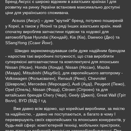
Бренд Аксусс є широко відомим в азіатських країнах І для
розвитку на ринку України встановив максимально доступні
ціни для українського споживача.
Acsuss (Аксус) – дуже "крутий" бренд, потужно поширеній
у Кореї, а також у Японії та ряді Інших азіатських країн, який
спочатку виробляв запчастини підвіски та ходової для
автомобіПрав Hyundai (Хюндай), Kia (Кіа), Daewoo (Део) та
SSangYong (Ссанг Йонг).
Швидко зарекомендувавши себе дуже надійним брендом
- наростив такі виробничі потужності, що став виробляти
суперякісні автозапчастини та комплектуючі для японських
Nissan (Нісан), Honda (Хонда), Nissan (Ніссан), Mazda
(Мазда), Mitsubishi (Міцубісі), для європейського автопрому -
Volkswagen (Фольксваген), Renault (Рено), Chevrolet
(Шевроле), Mercedes (Мерседес), Audi (Ауді), Peugeot (Пежо),
Opel (Опель), Nissan (Форд), Citroen (Сітроен) та для
китайських брендів Chery (Чері), Geely (Джилі), Great Wall (Гріт
Волл), BYD (БІД) І т.д.
Вже давно всім відомо, що корейські виробники, за якістю
та надійністю, - давно не поступаються, а багато в чому І
перевершують своїх європейських та японських конкурентів, у
будь-якій сфері: комп'ютерній техніці, мобільних пристроях,
теле-відео чи побутовій техніці чи автомобілебудуванні. При