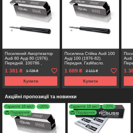
Посилений Амортизатор
Посилена Стійка Audi 100
Пос
Audi 80 Ауді 80 (1976).
Ауді 100 (1976-82).
Audi
Передній. 100786 ,
Передня. ГазМасло.
Пере
665030 KOREA Аксусс!
115476 , 366002 KOREA
6650
1 381
1 689
1 3
₴
₴
1 726 ₴
2 111 ₴
Аксусс!
Купити
Купити
Акційні пропозиції та новинки
Гарантія 18 міс!
–20%
Гарантія 18 міс!
–20%
Подарунок
Подарунок