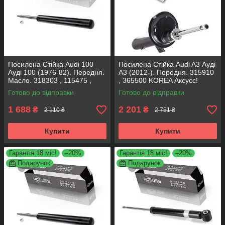
Посилена Стійка Audi 100
Посилена Стійка Audi A3 Ауді
Ауді 100 (1976-82). Передня.
А3 (2012-). Передня. 315910
Масло. 318303 , 115475 ,
, 365500 KOREA Аксусс!
666001 KOREA Аксусс!
Готово до відправки
Готово до відправки
1 688
2 201
₴
₴
2 110 ₴
2 751 ₴
Купити
Купити
Гарантія 18 міс!
–20%
Гарантія 18 міс!
–20%
Подарунок
Подарунок