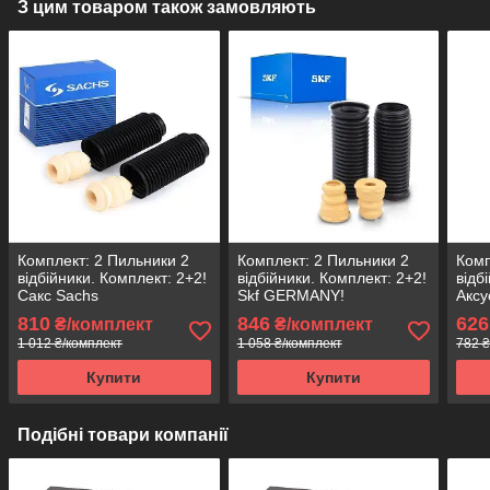
З цим товаром також замовляють
Комплект: 2 Пильники 2
Комплект: 2 Пильники 2
Комп
відбійники. Комплект: 2+2!
відбійники. Комплект: 2+2!
відб
Сакс Sachs
Skf GERMANY!
Аксу
810
846
626
₴/комплект
₴/комплект
1 012 ₴/комплект
1 058 ₴/комплект
782 ₴
Купити
Купити
Подібні товари компанії