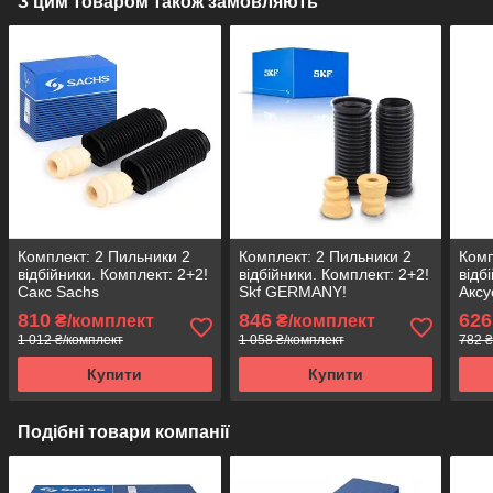
З цим товаром також замовляють
Комплект: 2 Пильники 2
Комплект: 2 Пильники 2
Комп
відбійники. Комплект: 2+2!
відбійники. Комплект: 2+2!
відб
Сакс Sachs
Skf GERMANY!
Аксу
810
846
626
₴/комплект
₴/комплект
1 012 ₴/комплект
1 058 ₴/комплект
782 ₴
Купити
Купити
Подібні товари компанії