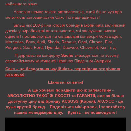
найвищого рівня.
Напевно немає такого автовласника, який би не чув про
мегаякість автозапчастин Сакс І їх наднадійність!
Більш ніж 100-річна історія бренду накопичила величезній
досвід у виробництві автозапчастин, які заслужено високо
оцінені І поставляються на складальні конвеєри Volkswagen,
Mercedes, Bmw, Audi, Skoda, Renault, Opel, Citroen, Fiat,
Peugeot, Seat, Ford, Hyundai, Daewoo, Chevrolet, Kia І т. д.
Підприємства концерну
Sachs
знаходяться по всьому
європейському континенті і країнах Південної Америки
Сакс – це бездоганна надійність, перевірена сторічною
історією!
Шановні клієнти!
А ще хочемо порадити цю ж запчастину -
АБСОЛЮТНО ТАКОЇ Ж ЯКОСТІ та ГАРАНТІЇ, але за більш
доступну ціну від бренду ACSUSS (Корея). АКСУСС - це
дуже крутий бренд. Подивіться міні-ролик, І запитайте у
наших менеджерів ціну. Купіть - не пошкодуєте!