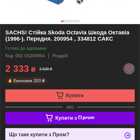
SACHS! Стійка Skoda Octavia Шкода Октавіа
(1996-). Передня. 200954 , 334812 САКС
Готово до відправки
Код: 002.SS200954
Роздріб
2 333
₴
2 536 ₴
Економія
203 ₴
Купити
або
Купити з
Що таке купити з Пром?