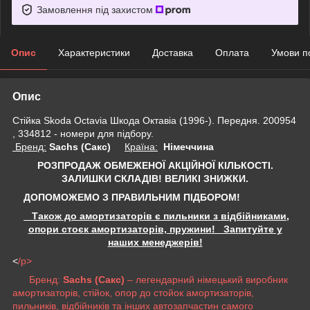
Замовлення під захистом
Опис
Характеристики
Доставка
Оплата
Умови п
Опис
Стійка Skoda Octavia Шкода Октавіа (1996-). Передня. 200954
, 334812 - номери для підбору.
Бренд:
Sachs (Сакс)
Країна:
Німеччина
РОЗПРОДАЖ ОБМЕЖЕНОЇ АКЦІЙНОЇ КІЛЬКОСТІ.
ЗАЛИШКИ СКЛАДІВ!
ВЕЛИКІ ЗНИЖКИ.
ДОПОМОЖЕМО З ПРАВИЛЬНИМ ПІДБОРОМ!
Також до амортизаторів є пильники з відбійниками,
опори стоєк амортизаторів, пружини! Запитуйте у
наших менеджерів!
<
/p>
Бренд:
Sachs (Сакс)
– легендарний німецький виробник
амортизаторів, стійок, опор до стойок амортизаторів,
пильників, відбійників та інших автозапчастин самого