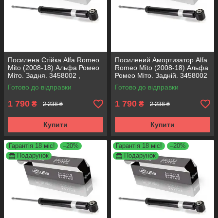
Посилена Стійка Alfa Romeo
Посилений Амортизатор Alfa
Mito (2008-18) Альфа Ромео
Romeo Mito (2008-18) Альфа
Міто. Задня. 3458002 ,
Ромео Міто. Задній. 3458002
317722. KOREA Аксусс!
, 317722. KOREA Аксусс!
Готово до відправки
Готово до відправки
1 790
1 790
₴
₴
2 238 ₴
2 238 ₴
Купити
Купити
Гарантія 18 міс!
–20%
Гарантія 18 міс!
–20%
Подарунок
Подарунок