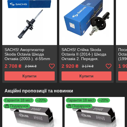
SACHS! Амортизатор
SACHS! Стійка Skoda
Поси
Skoda Octavia Шкода
Octavia II (2014-) Шкода
Octa
Октавіа (2003-). d-55mm
Октавіа 2. Передня.
(199
Передній. 317572 ,
317581 , 3358000 САКС
, 33
2 708
2 920
1 9
₴
₴
2 944 ₴
3 174 ₴
313053 , 335808 САКС
Купити
Купити
Акційні пропозиції та новинки
Гарантія 18 міс!
–20%
Гарантія 18 міс!
–20%
Подарунок
Подарунок