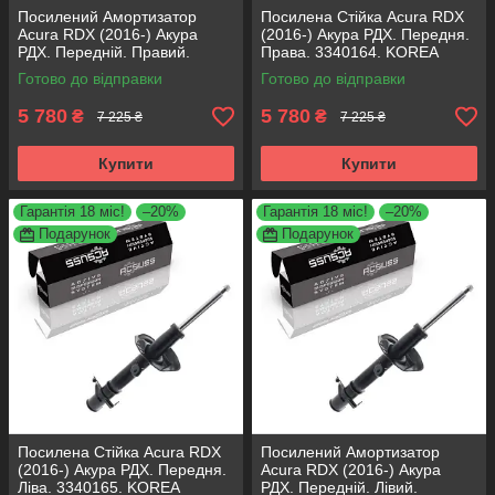
Посилений Амортизатор
Посилена Стійка Acura RDX
Acura RDX (2016-) Акура
(2016-) Акура РДХ. Передня.
РДХ. Передній. Правий.
Права. 3340164. KOREA
3340164. KOREA Аксусс!
Аксусс!
Готово до відправки
Готово до відправки
5 780
5 780
₴
₴
7 225 ₴
7 225 ₴
Купити
Купити
Гарантія 18 міс!
–20%
Гарантія 18 міс!
–20%
Подарунок
Подарунок
Посилена Стійка Acura RDX
Посилений Амортизатор
(2016-) Акура РДХ. Передня.
Acura RDX (2016-) Акура
Ліва. 3340165. KOREA
РДХ. Передній. Лівий.