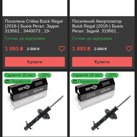
Посилена Стійка Buick Regal
Посилений Амортизатор
(2018-) Бьюік Регал. Задня.
Buick Regal (2018-) Бьюік
319561 , 3440073 , 19-
Регал. Задній. 319561 ,
280615. KOREA Аксусс!
3440073 , 19-280615. KOREA
Готово до відправки
Готово до відправки
Аксусс!
1 893
1 893
₴
₴
2 366 ₴
2 366 ₴
Купити
Купити
Гарантія 18 міс!
–20%
Гарантія 18 міс!
–20%
Подарунок
Подарунок