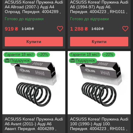
ACSUSS Korea! Пружина Audi
ACSUSS Korea! Пружина Audi
A4 Allroad (2007-) Ауді А4
A6 (1994-97) Ауді А6.
Олроад. Передня. 4004289 ,
Передня. 4004223 , RH1011 ,
RA3798 , 993124. Аксусс
997224. Аксусс Корея
Готово до відправки
Готово до відправки
Корея
919
1 288
₴
₴
1 149 ₴
1 610 ₴
Купити
Купити
Гарантія 18 міс!
–20%
Гарантія 18 міс!
–20%
Подарунок
Подарунок
ACSUSS Korea! Пружина Audi
ACSUSS Korea! Пружина Audi
A6 Avant (2011-) Ауді А6
100 (1990-) Ауді 100.
Авант. Передня. 4004289 ,
Передня. 4004223 , RH1011 ,