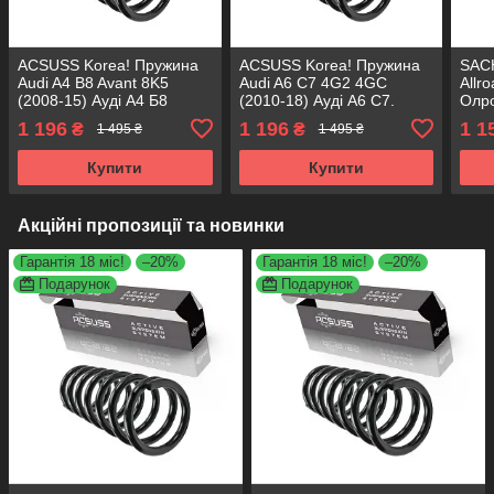
ACSUSS Korea! Пружина
ACSUSS Korea! Пружина
SACH
Audi A4 B8 Avant 8K5
Audi A6 C7 4G2 4GC
Allr
(2008-15) Ауді А4 Б8
(2010-18) Ауді А6 С7.
Олро
Авант. Передня. 4004289 ,
Передня. 4004289 ,
4004
1 196
1 196
1 1
₴
₴
1 495 ₴
1 495 ₴
RA3798 , 993124. Аксусс
RA3798 , 993124. Аксусс
9931
Корея
Корея
Купити
Купити
Акційні пропозиції та новинки
Гарантія 18 міс!
–20%
Гарантія 18 міс!
–20%
Подарунок
Подарунок