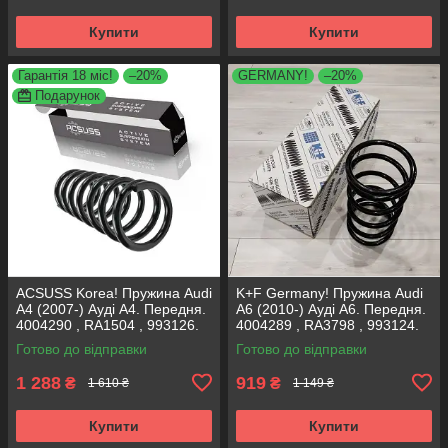
Купити
Купити
Гарантія 18 міс!
–20%
GERMANY!
–20%
Подарунок
ACSUSS Korea! Пружина Audi
K+F Germany! Пружина Audi
A4 (2007-) Ауді А4. Передня.
A6 (2010-) Ауді А6. Передня.
4004290 , RA1504 , 993126.
4004289 , RA3798 , 993124.
Аксусс Корея
К+Ф Німеччина
Готово до відправки
Готово до відправки
1 288
919
₴
₴
1 610 ₴
1 149 ₴
Купити
Купити