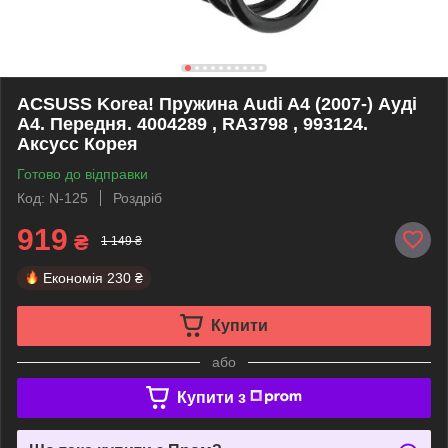
ACSUSS Korea! Пружина Audi A4 (2007-) Ауді
А4. Передня. 4004289 , RA3798 , 993124.
Аксусс Корея
Готово до відправки
Код: N-125
Роздріб
919
₴
1 149 ₴
Економія
230 ₴
Купити
або
Купити з