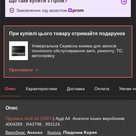
Що таке купити з Пром?
Замовлення під захистом
При купівлі цього товару отримайте подарунок
Універсальна Сервісна книжка для записів
технічного обслуговування авто, ремонту, ТО,
автосервісу
Приховати
Опис
Характеристики
Доставка
Оплата
Умови п
Опис
Пружина Audi A4 (2007
-) Ауді А4. Аналоги інших виробників:
4004289 , RA3798 , 993124.
Виробник:
Acsuss
Крaїна:
Південна Корея