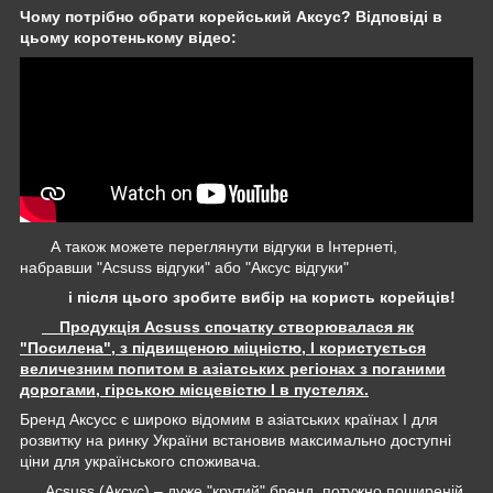
Чому потрібно обрати корейський Аксус? Відповіді в
цьому коротенькому відео:
А також можете переглянути відгуки в Інтернеті,
набравши "Acsuss відгуки" або "Аксус відгуки"
і після цього зробите вибір на користь корейців!
Продукція Acsuss спочатку створювалася як
"Посилена", з підвищеною міцністю, І користується
величезним попитом в азіатських регіонах з поганими
дорогами, гірською місцевістю І в пустелях.
Бренд Аксусс є широко відомим в азіатських країнах І для
розвитку на ринку України встановив максимально доступні
ціни для українського споживача.
Acsuss (Аксус) – дуже "крутий" бренд, потужно поширеній