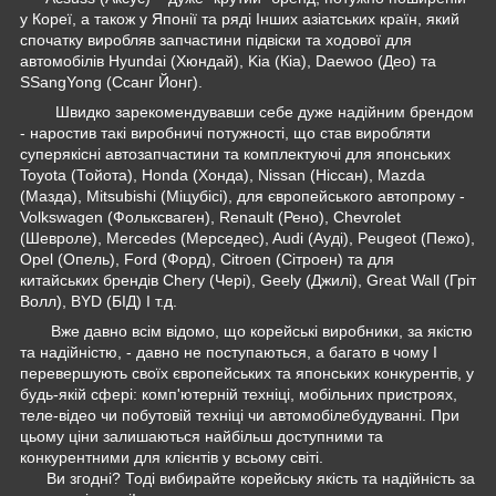
у Кореї, а також у Японії та ряді Інших азіатських країн, який
спочатку виробляв запчастини підвіски та ходової для
автомобілів Hyundai (Хюндай), Kia (Кіа), Daewoo (Део) та
SSangYong (Ссанг Йонг).
Швидко зарекомендувавши себе дуже надійним брендом
- наростив такі виробничі потужності, що став виробляти
суперякісні автозапчастини та комплектуючі для японських
Toyota (Тойота), Honda (Хонда), Nissan (Ніссан), Mazda
(Мазда), Mitsubishi (Міцубісі), для європейського автопрому -
Volkswagen (Фольксваген), Renault (Рено), Chevrolet
(Шевроле), Mercedes (Мерседес), Audi (Ауді), Peugeot (Пежо),
Opel (Опель), Ford (Форд), Citroen (Сітроен) та для
китайських брендів Chery (Чері), Geely (Джилі), Great Wall (Гріт
Волл), BYD (БІД) І т.д.
Вже давно всім відомо, що корейські виробники, за якістю
та надійністю, - давно не поступаються, а багато в чому І
перевершують своїх європейських та японських конкурентів, у
будь-якій сфері: комп'ютерній техніці, мобільних пристроях,
теле-відео чи побутовій техніці чи автомобілебудуванні. При
цьому ціни залишаються найбільш доступними та
конкурентними для клієнтів у всьому світі.
Ви згодні? Тоді вибирайте корейську якість та надійність за