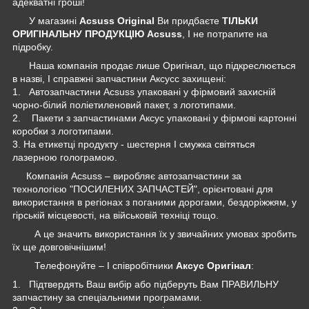
адекватні гроші!
У магазині
Acsuss Original
Ви придбаєте
ТІЛЬКИ
ОРИГІНАЛЬНУ ПРОДУКЦІЮ Acsuss
, І не потрапите на
підробку.
Наша компанія продає лише Оригінал, що підкреслюється
в назві, І справжні запчастини Аксусс захищені:
1. Автозапчастини Acsuss упаковані у фірмовий захисній
чорно-білий поліетиленовий пакет, з логотипами.
2. Пакети з запчастинами Аксус упаковані у фірмові картонні
коробки з логотипами.
3. На етикетці продукту - шестерня І смужка світяться
лазерною голограмою.
Компанія Acsuss – виробляє автозапчастини за
технологією "ПОСИЛЕНИХ ЗАПЧАСТЕЙ", орієнтовані для
використання в регіонах з поганими дорогами, бездоріжжям, у
гірській місцевості, на військовій техніці тощо.
А це значить використання їх у звичайних умовах зробить
їх ще довговічнішим!
Телефонуйте – І співробітники
Аксус Оригінал
:
1. Підтвердять Ваш вибір або підберуть Вам ПРАВИЛЬНУ
запчастину за спеціальними програмами.