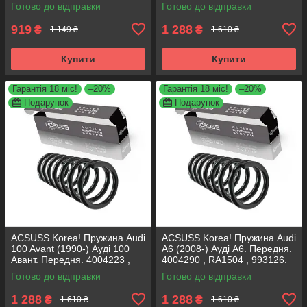
RA3798 , 993124. Аксусс
997224. Аксусс Корея
Готово до відправки
Готово до відправки
Корея
919
1 288
₴
₴
1 149 ₴
1 610 ₴
Купити
Купити
Гарантія 18 міс!
–20%
Гарантія 18 міс!
–20%
Подарунок
Подарунок
ACSUSS Korea! Пружина Audi
ACSUSS Korea! Пружина Audi
100 Avant (1990-) Ауді 100
A6 (2008-) Ауді А6. Передня.
Авант. Передня. 4004223 ,
4004290 , RA1504 , 993126.
RH1011 , 997224. Аксусс
Аксусс Корея
Готово до відправки
Готово до відправки
Корея
1 288
1 288
₴
₴
1 610 ₴
1 610 ₴