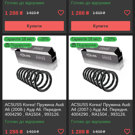
997224. Аксусс Корея
RH1011 , 997224. Аксусс
Готово до відправки
Готово до відправки
Корея
1 288
1 288
₴
₴
1 610 ₴
1 610 ₴
Купити
Купити
Гарантія 18 міс!
–20%
Гарантія 18 міс!
–20%
Подарунок
Подарунок
ACSUSS Korea! Пружина Audi
ACSUSS Korea! Пружина Audi
A6 (2008-) Ауді А6. Передня.
A4 (2007-) Ауді А4. Передня.
4004290 , RA1504 , 993126.
4004290 , RA1504 , 993126.
Аксусс Корея
Аксусс Корея
Готово до відправки
Готово до відправки
1 288
1 288
₴
₴
1 610 ₴
1 610 ₴