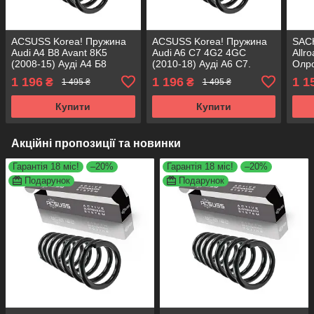
ACSUSS Korea! Пружина
ACSUSS Korea! Пружина
SACH
Audi A4 B8 Avant 8K5
Audi A6 C7 4G2 4GC
Allr
(2008-15) Ауді А4 Б8
(2010-18) Ауді А6 С7.
Олро
Авант. Передня. 4004289 ,
Передня. 4004289 ,
4004
1 196
1 196
1 1
₴
₴
1 495 ₴
1 495 ₴
RA3798 , 993124. Аксусс
RA3798 , 993124. Аксусс
9931
Корея
Корея
Купити
Купити
Акційні пропозиції та новинки
Гарантія 18 міс!
–20%
Гарантія 18 міс!
–20%
Подарунок
Подарунок