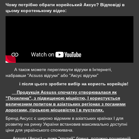
Чому потрібно обрати корейський Аксус? Відповіді в
цьому коротенькому відео:
А також можете переглянути відгуки в Інтернеті,
набравши "Acsuss відгуки" або "Аксус відгуки"
і після цього зробите вибір на користь корейців!
Продукція Acsuss спочатку створювалася як
"Посилена", з підвищеною міцністю, І користується
величезним попитом в азіатських регіонах з поганими
дорогами, гірською місцевістю І в пустелях.
Бренд Аксусс є широко відомим в азіатських країнах І для
розвитку на ринку України встановив максимально доступні
ціни для українського споживача.
Acsuss (Аксус) – дуже "крутий" бренд, потужно поширеній