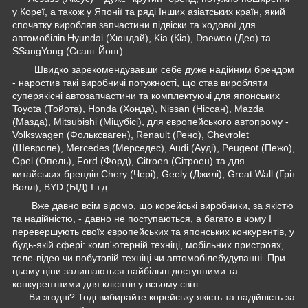
у Кореї, а також у Японії та ряді Інших азіатських країн, який
спочатку виробляв запчастини підвіски та ходової для
автомобілів Hyundai (Хюндай), Kia (Кіа), Daewoo (Део) та
SSangYong (Ссанг Йонг).
Швидко зарекомендувавши себе дуже надійним брендом
- наростив такі виробничі потужності, що став виробляти
суперякісні автозапчастини та комплектуючі для японських
Toyota (Тойота), Honda (Хонда), Nissan (Ніссан), Mazda
(Мазда), Mitsubishi (Міцубісі), для європейського автопрому -
Volkswagen (Фольксваген), Renault (Рено), Chevrolet
(Шевроле), Mercedes (Мерседес), Audi (Ауді), Peugeot (Пежо),
Opel (Опель), Ford (Форд), Citroen (Сітроен) та для
китайських брендів Chery (Чері), Geely (Джилі), Great Wall (Гріт
Волл), BYD (БІД) І т.д.
Вже давно всім відомо, що корейські виробники, за якістю
та надійністю, - давно не поступаються, а багато в чому І
перевершують своїх європейських та японських конкурентів, у
будь-якій сфері: комп'ютерній техніці, мобільних пристроях,
теле-відео чи побутовій техніці чи автомобілебудуванні. При
цьому ціни залишаються найбільш доступними та
конкурентними для клієнтів у всьому світі.
Ви згодні? Тоді вибирайте корейську якість та надійність за