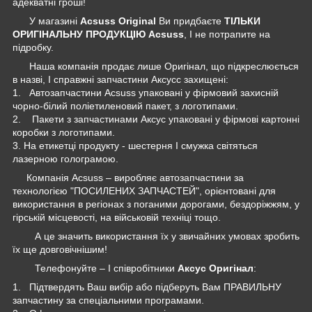
адекватні гроші!
У магазині
Acsuss Original
Ви придбаєте
ТІЛЬКИ
ОРИГІНАЛЬНУ ПРОДУКЦІЮ Acsuss
, І не потрапите на
підробку.
Наша компанія продає лише Оригінал, що підкреслюється
в назві, І справжні запчастини Аксусс захищені:
1. Автозапчастини Acsuss упаковані у фірмовий захисній
чорно-білий поліетиленовий пакет, з логотипами.
2. Пакети з запчастинами Аксус упаковані у фірмові картонні
коробки з логотипами.
3. На етикетці продукту - шестерня І смужка світяться
лазерною голограмою.
Компанія Acsuss – виробляє автозапчастини за
технологією "ПОСИЛЕНИХ ЗАПЧАСТЕЙ", орієнтовані для
використання в регіонах з поганими дорогами, бездоріжжям, у
гірській місцевості, на військовій техніці тощо.
А це значить використання їх у звичайних умовах зробить
їх ще довговічнішим!
Телефонуйте – І співробітники
Аксус Оригінал
:
1. Підтвердять Ваш вибір або підберуть Вам ПРАВИЛЬНУ
запчастину за спеціальними програмами.