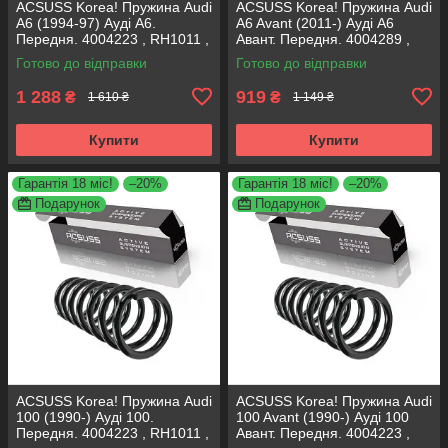
ACSUSS Korea! Пружина Audi
ACSUSS Korea! Пружина Audi
A6 (1994-97) Ауді А6.
A6 Avant (2011-) Ауді А6
Передня. 4004223 , RH1011 ,
Авант. Передня. 4004289 ,
997224. Аксусс Корея
RA3798 , 993124. Аксусс
Готово до відправки
Готово до відправки
Корея
1 288
919
₴
₴
1 610 ₴
1 149 ₴
Купити
Купити
Гарантія 18 міс!
–20%
Гарантія 18 міс!
–20%
Подарунок
Подарунок
ACSUSS Korea! Пружина Audi
ACSUSS Korea! Пружина Audi
100 (1990-) Ауді 100.
100 Avant (1990-) Ауді 100
Передня. 4004223 , RH1011 ,
Авант. Передня. 4004223 ,