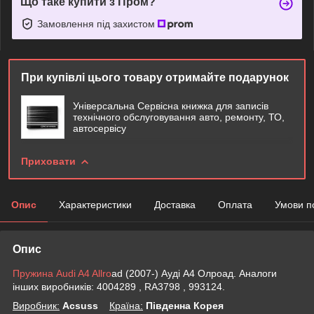
Що таке купити з Пром?
Замовлення під захистом
При купівлі цього товару отримайте подарунок
Універсальна Сервісна книжка для записів
технічного обслуговування авто, ремонту, ТО,
автосервісу
Приховати
Опис
Характеристики
Доставка
Оплата
Умови п
Опис
Пружина Audi A4 Allro
ad (2007-) Ауді А4 Олроад. Аналоги
інших виробників: 4004289 , RA3798 , 993124.
Виробник:
Acsuss
Крaїна:
Південна Корея