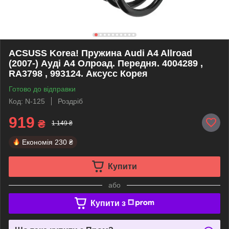
ACSUSS Korea! Пружина Audi A4 Allroad
(2007-) Ауді А4 Олроад. Передня. 4004289 ,
RA3798 , 993124. Аксусс Корея
Готово до відправки
Код: N-125
Роздріб
919
₴
1 149 ₴
Економія
230 ₴
Купити
або
Купити з