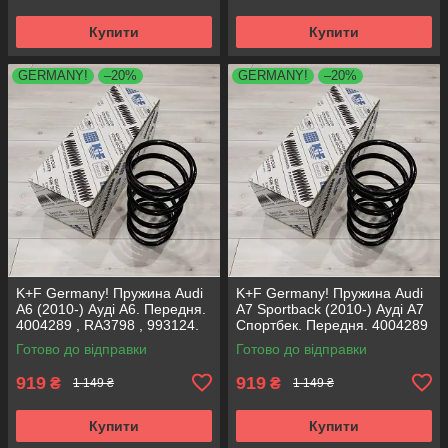
Купити
Купити
GERMANY!
–20%
GERMANY!
–20%
K+F Germany! Пружина Audi
K+F Germany! Пружина Audi
A6 (2010-) Ауді А6. Передня.
A7 Sportback (2010-) Ауді А7
4004289 , RA3798 , 993124.
Спортбек. Передня. 4004289
К+Ф Німеччина
, RA3798 , 993124. К+Ф
Готово до відправки
Готово до відправки
Німеччина
919
919
₴
₴
1 149 ₴
1 149 ₴
Купити
Купити