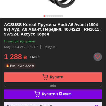
ACSUSS Korea! Пружина Audi A6 Avant (1994-
97) Ауді А6 Авант. Передня. 4004223 , RH1011 ,
997224. Аксусс Корея
Готово до відправки
Код: 0004.AC.F030TP
Роздріб
1 288
₴
1 610 ₴
Економія
322 ₴
Купити
або
Купити з