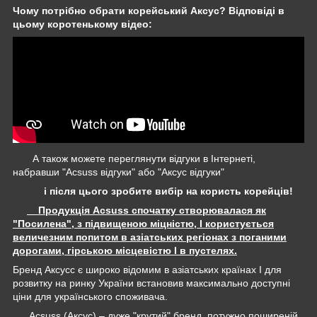
Чому потрібно обрати корейський Аксус? Відповіді в
цьому коротенькому відео:
А також можете переглянути відгуки в Інтернеті,
набравши "Acsuss відгуки" або "Аксус відгуки"
і після цього зробите вибір на користь корейців!
Продукція Acsuss спочатку створювалася як
"Посилена", з підвищеною міцністю, І користується
величезним попитом в азіатських регіонах з поганими
дорогами, гірською місцевістю І в пустелях.
Бренд Аксусс є широко відомим в азіатських країнах І для
розвитку на ринку України встановив максимально доступні
ціни для українського споживача.
Acsuss (Аксус) – дуже "крутий" бренд, потужно поширеній