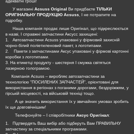
адекватні гроші!
У магазині
Acsuss Original
Ви придбаєте
ТІЛЬКИ
ОРИГІНАЛЬНУ ПРОДУКЦІЮ Acsuss
, І не потрапите на
підробку.
Наша компанія продає лише Оригінал, що підкреслюється
в назві, І справжні запчастини Аксусс захищені:
1. Автозапчастини Acsuss упаковані у фірмовий захисній
чорно-білий поліетиленовий пакет, з логотипами.
2. Пакети з запчастинами Аксус упаковані у фірмові картонні
коробки з логотипами.
3. На етикетці продукту - шестерня І смужка світяться
лазерною голограмою.
Компанія Acsuss – виробляє автозапчастини за
технологією "ПОСИЛЕНИХ ЗАПЧАСТЕЙ", орієнтовані для
використання в регіонах з поганими дорогами, бездоріжжям, у
гірській місцевості, на військовій техніці тощо.
А це значить використання їх у звичайних умовах зробить
їх ще довговічнішим!
Телефонуйте – І співробітники
Аксус Оригінал
:
1. Підтвердять Ваш вибір або підберуть Вам ПРАВИЛЬНУ
запчастину за спеціальними програмами.