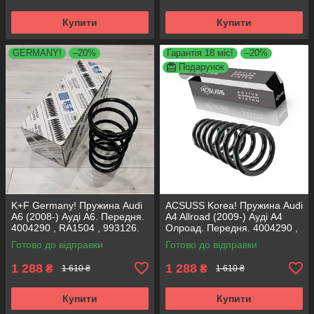
Купити
Купити
GERMANY!
–20%
Гарантія 18 міс!
–20%
Подарунок
K+F Germany! Пружина Audi
ACSUSS Korea! Пружина Audi
A6 (2008-) Ауді А6. Передня.
A4 Allroad (2009-) Ауді А4
4004290 , RA1504 , 993126.
Олроад. Передня. 4004290 ,
К+Ф Німеччина
RA1504 , 993126. Аксусс
Готово до відправки
Готово до відправки
Корея
1 288
1 288
₴
₴
1 610 ₴
1 610 ₴
Купити
Купити