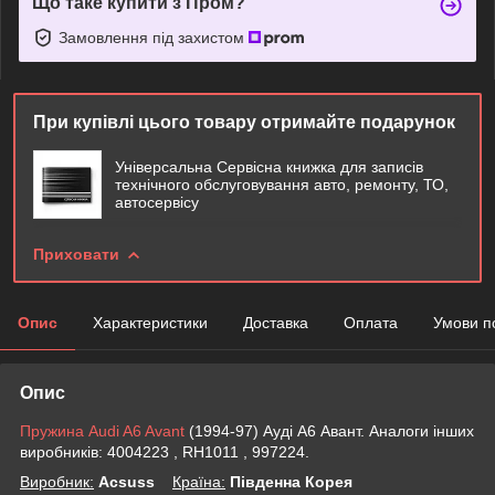
Що таке купити з Пром?
Замовлення під захистом
При купівлі цього товару отримайте подарунок
Універсальна Сервісна книжка для записів
технічного обслуговування авто, ремонту, ТО,
автосервісу
Приховати
Опис
Характеристики
Доставка
Оплата
Умови п
Опис
Пружина Audi A6 Avant
(1994-97) Ауді А6 Авант. Аналоги інших
виробників: 4004223 , RH1011 , 997224.
Виробник:
Acsuss
Крaїна:
Південна Корея