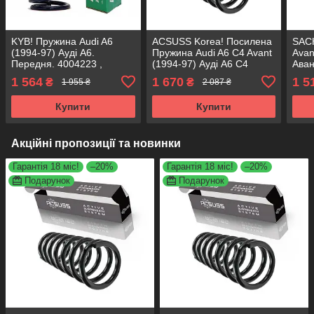
KYB! Пружина Audi A6
ACSUSS Korea! Посилена
SACH
(1994-97) Ауді А6.
Пружина Audi A6 C4 Avant
Avan
Передня. 4004223 ,
(1994-97) Ауді А6 С4
Аван
RH1011 , 997224. Каяба
Авант. Задня. 4204235 ,
RH10
1 564
1 670
1 5
₴
₴
1 955 ₴
2 087 ₴
RC5229 , 50181 Аксусс
Корея
Купити
Купити
Акційні пропозиції та новинки
Гарантія 18 міс!
–20%
Гарантія 18 міс!
–20%
Подарунок
Подарунок