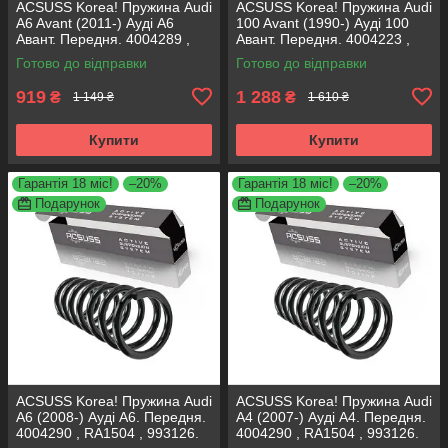
ACSUSS Korea! Пружина Audi
ACSUSS Korea! Пружина Audi
A6 Avant (2011-) Ауді А6
100 Avant (1990-) Ауді 100
Авант. Передня. 4004289 ,
Авант. Передня. 4004223 ,
RA3798 , 993124. Аксусс
RH1011 , 997224. Аксусс
Готово до відправки
Готово до відправки
Корея
Корея
919
1 288
₴
₴
1 149 ₴
1 610 ₴
Купити
Купити
Гарантія 18 міс!
–20%
Гарантія 18 міс!
–20%
Подарунок
Подарунок
ACSUSS Korea! Пружина Audi
ACSUSS Korea! Пружина Audi
A6 (2008-) Ауді А6. Передня.
A4 (2007-) Ауді А4. Передня.
4004290 , RA1504 , 993126.
4004290 , RA1504 , 993126.