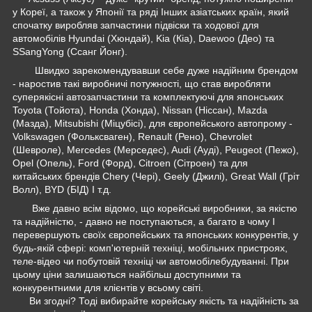
у Кореї, а також у Японії та ряді Інших азіатських країн, який
спочатку виробляв запчастини підвіски та ходової для
автомобілів Hyundai (Хюндай), Kia (Кіа), Daewoo (Део) та
SSangYong (Ссанг Йонг).
Швидко зарекомендувавши себе дуже надійним брендом
- наростив такі виробничі потужності, що став виробляти
суперякісні автозапчастини та комплектуючі для японських
Toyota (Тойота), Honda (Хонда), Nissan (Ніссан), Mazda
(Мазда), Mitsubishi (Міцубісі), для європейського автопрому -
Volkswagen (Фольксваген), Renault (Рено), Chevrolet
(Шевроле), Mercedes (Мерседес), Audi (Ауді), Peugeot (Пежо),
Opel (Опель), Ford (Форд), Citroen (Сітроен) та для
китайських брендів Chery (Чері), Geely (Джилі), Great Wall (Гріт
Волл), BYD (БІД) І т.д.
Вже давно всім відомо, що корейські виробники, за якістю
та надійністю, - давно не поступаються, а багато в чому І
перевершують своїх європейських та японських конкурентів, у
будь-якій сфері: комп'ютерній техніці, мобільних пристроях,
теле-відео чи побутовій техніці чи автомобілебудуванні. При
цьому ціни залишаються найбільш доступними та
конкурентними для клієнтів у всьому світі.
Ви згодні? Тоді вибирайте корейську якість та надійність за