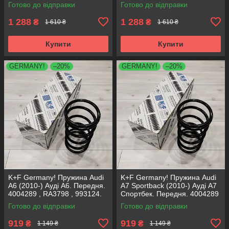
Аксусс Корея
Аксусс Корея
Готово до відправки
Готово до відправки
1 288
1 288
₴
₴
1 610 ₴
1 610 ₴
Купити
Купити
GERMANY!
–20%
GERMANY!
–20%
K+F Germany! Пружина Audi
K+F Germany! Пружина Audi
A6 (2010-) Ауді А6. Передня.
A7 Sportback (2010-) Ауді А7
4004289 , RA3798 , 993124.
Спортбек. Передня. 4004289
К+Ф Німеччина
, RA3798 , 993124. К+Ф
Готово до відправки
Готово до відправки
Німеччина
919
919
₴
₴
1 149 ₴
1 149 ₴