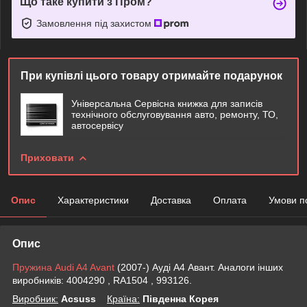
Що таке купити з Пром?
Замовлення під захистом
При купівлі цього товару отримайте подарунок
Універсальна Сервісна книжка для записів
технічного обслуговування авто, ремонту, ТО,
автосервісу
Приховати
Опис
Характеристики
Доставка
Оплата
Умови п
Опис
Пружина Audi A4 Avant
(2007-) Ауді А4 Авант. Аналоги інших
виробників: 4004290 , RA1504 , 993126.
Виробник:
Acsuss
Крaїна:
Південна Корея