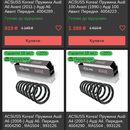
ACSUSS Korea! Пружина Audi
ACSUSS Korea! Пружина Audi
A6 Avant (2011-) Ауді А6
100 Avant (1990-) Ауді 100
Авант. Передня. 4004289 ,
Авант. Передня. 4004223 ,
RA3798 , 993124. Аксусс
RH1011 , 997224. Аксусс
Готово до відправки
Готово до відправки
Корея
Корея
919
1 288
₴
₴
1 149 ₴
1 610 ₴
Купити
Купити
Гарантія 18 міс!
–20%
Гарантія 18 міс!
–20%
Подарунок
Подарунок
ACSUSS Korea! Пружина Audi
ACSUSS Korea! Пружина Audi
A6 (2008-) Ауді А6. Передня.
A4 (2007-) Ауді А4. Передня.
4004290 , RA1504 , 993126.
4004290 , RA1504 , 993126.