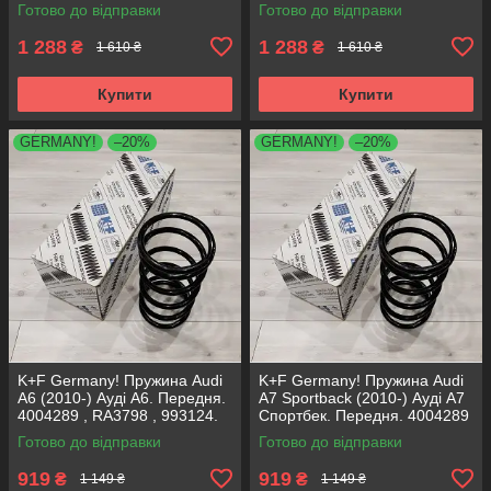
Аксусс Корея
Аксусс Корея
Готово до відправки
Готово до відправки
1 288
1 288
₴
₴
1 610 ₴
1 610 ₴
Купити
Купити
GERMANY!
–20%
GERMANY!
–20%
K+F Germany! Пружина Audi
K+F Germany! Пружина Audi
A6 (2010-) Ауді А6. Передня.
A7 Sportback (2010-) Ауді А7
4004289 , RA3798 , 993124.
Спортбек. Передня. 4004289
К+Ф Німеччина
, RA3798 , 993124. К+Ф
Готово до відправки
Готово до відправки
Німеччина
919
919
₴
₴
1 149 ₴
1 149 ₴