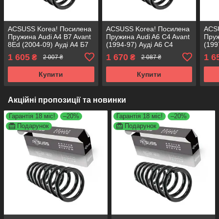
ACSUSS Korea! Посилена
ACSUSS Korea! Посилена
ACS
Пружина Audi A4 B7 Avant
Пружина Audi A6 C4 Avant
Пруж
8Ed (2004-09) Ауді А4 Б7
(1994-97) Ауді А6 С4
(199
Авант 8Ed. Передня.
Авант. Задня. 4204235 ,
Аван
1 605
1 670
1 6
₴
₴
2 007 ₴
2 087 ₴
4004247 , RH3370 ,
RC5229 , 50181 Аксусс
RC64
998416 Аксусс
Корея
Кор
Купити
Купити
Акційні пропозиції та новинки
Гарантія 18 міс!
–20%
Гарантія 18 міс!
–20%
Подарунок
Подарунок