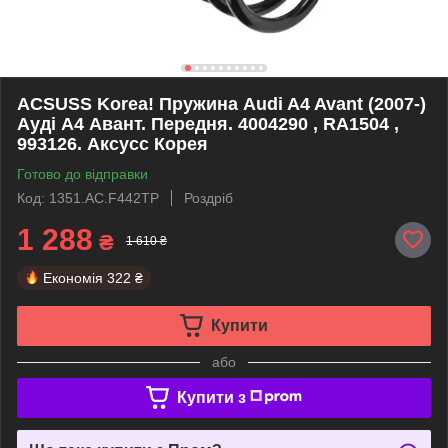
ACSUSS Korea! Пружина Audi A4 Avant (2007-)
Ауді А4 Авант. Передня. 4004290 , RA1504 ,
993126. Аксусс Корея
Готово до відправки
Код: 1351.AC.F442TP
Роздріб
1 288
₴
1 610 ₴
Економія
322 ₴
Купити
або
Купити з