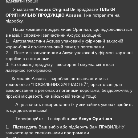
адекватні гроші!
У магазині
Acsuss Original
Ви придбаєте
ТІЛЬКИ
ОРИГІНАЛЬНУ ПРОДУКЦІЮ Acsuss
, І не потрапите на
підробку.
Наша компанія продає лише Оригінал, що підкреслюється
в назві, І справжні запчастини Аксусс захищені:
1. Автозапчастини Acsuss упаковані у фірмовий захисній
чорно-білий поліетиленовий пакет, з логотипами.
2. Пакети з запчастинами Аксус упаковані у фірмові картонні
коробки з логотипами.
3. На етикетці продукту - шестерня І смужка світяться
лазерною голограмою.
Компанія Acsuss – виробляє автозапчастини за
технологією "ПОСИЛЕНИХ ЗАПЧАСТЕЙ", орієнтовані для
використання в регіонах з поганими дорогами, бездоріжжям, у
гірській місцевості, на військовій техніці тощо.
А це значить використання їх у звичайних умовах зробить
їх ще довговічнішим!
Телефонуйте – І співробітники
Аксус Оригінал
:
1. Підтвердять Ваш вибір або підберуть Вам ПРАВИЛЬНУ
запчастину за спеціальними програмами.