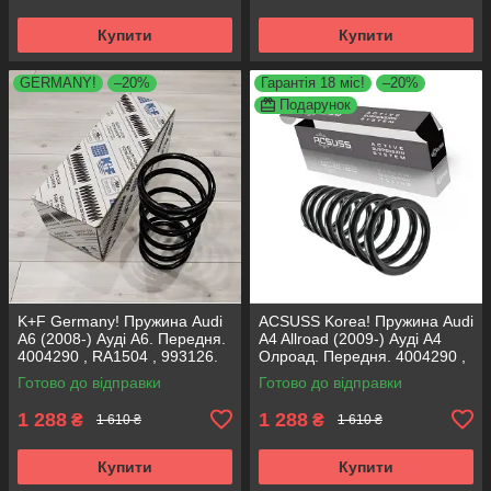
Купити
Купити
GERMANY!
–20%
Гарантія 18 міс!
–20%
Подарунок
K+F Germany! Пружина Audi
ACSUSS Korea! Пружина Audi
A6 (2008-) Ауді А6. Передня.
A4 Allroad (2009-) Ауді А4
4004290 , RA1504 , 993126.
Олроад. Передня. 4004290 ,
К+Ф Німеччина
RA1504 , 993126. Аксусс
Готово до відправки
Готово до відправки
Корея
1 288
1 288
₴
₴
1 610 ₴
1 610 ₴
Купити
Купити