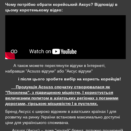
Чому потрібно обрати корейський Аксус? Відповіді в
цьому коротенькому відео:
А також можете переглянути відгуки в Інтернеті,
набравши "Acsuss відгуки" або "Аксус відгуки"
і після цього зробите вибір на користь корейців!
Продукція Acsuss спочатку створювалася як
"Посилена", з підвищеною міцністю, І користується
величезним попитом в азіатських регіонах з поганими
дорогами, гірською місцевістю І в пустелях.
Бренд Аксусс є широко відомим в азіатських країнах І для
розвитку на ринку України встановив максимально доступні
ціни для українського споживача.
Acsuss (Аксус) – дуже "крутий" бренд, потужно поширеній