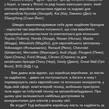
у Кореї, а також у Японії та ряді Інших азіатських країн, який
спочатку виробляв запчастини підвіски та ходової для
автомобілів Hyundai (Хюндай), Kia (Кіа), Daewoo (Део) та
SSangYong (Ссанг Йонг).
Швидко зарекомендувавши себе дуже надійним брендом
- наростив такі виробничі потужності, що став виробляти
суперякісні автозапчастини та комплектуючі для японських
Toyota (Тойота), Honda (Хонда), Nissan (Ніссан), Mazda
(Мазда), Mitsubishi (Міцубісі), для європейського автопрому -
Volkswagen (Фольксваген), Renault (Рено), Chevrolet
(Шевроле), Mercedes (Мерседес), Audi (Ауді), Peugeot (Пежо),
Opel (Опель), Ford (Форд), Citroen (Сітроен) та для
китайських брендів Chery (Чері), Geely (Джилі), Great Wall (Гріт
Волл), BYD (БІД) І т.д.
Вже давно всім відомо, що корейські виробники, за якістю
та надійністю, - давно не поступаються, а багато в чому І
перевершують своїх європейських та японських конкурентів, у
будь-якій сфері: комп'ютерній техніці, мобільних пристроях,
теле-відео чи побутовій техніці чи автомобілебудуванні. При
цьому ціни залишаються найбільш доступними та
конкурентними для клієнтів у всьому світі.
Ви згодні? Тоді вибирайте корейську якість та надійність за