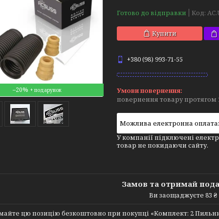
Готово до відправки
Код:
AC.
Купити
+380 (98) 993-71-55
–20%
повернення товару протягом 
У компанії підключені електр
товар не покидаючи сайту.
Замов та отримай под
Ви заощаджуєте 83 ₴
айте цю позицію безкоштовно при покупці «Комплект: 2 Пильники