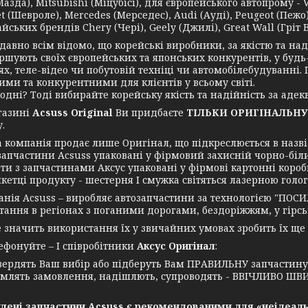
азда), Mitsubishi (Міцубісі), для європейського автопрому - 
t (Шевроле), Mercedes (Мерседес), Audi (Ауді), Peugeot (Пежо),
йських брендів Chery (Чері), Geely (Джилі), Great Wall (Гріт Во
но всім відомо, що корейські виробники, за якістю та надій
ршують своїх європейських та японських конкурентів, у будь
ях, теле-відео чи побутовій техніці чи автомобілебудуванні
ими та конкурентними для клієнтів у всьому світі.
ні? Тоді вибирайте корейську якість та надійність за адекв
азині
Acsuss Original
Ви придбаєте
ТІЛЬКИ ОРИГІНАЛЬНУ
.
мпанія продає лише Оригінал, що підкреслюється в назві, 
запчастини Acsuss упаковані у фірмовий захисній чорно-біл
ти з запчастинами Аксус упаковані у фірмові картонні короб
икетці продукту - шестерня І смужка світяться лазерною голо
я Acsuss – виробляє автозапчастини за технологією "ПОСИ
ання в регіонах з поганими дорогами, бездоріжжям, у гірські
ачить використання їх у звичайних умовах зробить їх ще
нуйте – І співробітники
Аксус Оригінал
:
вердять Ваш вибір або підберуть Вам ПРАВИЛЬНУ запчастин
млять замовлення, надішлють, супроводять - ВВІЧЛИВО ШВИ
лені запчастини Acsuss є рекомендованими для «неідеаль