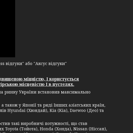
 відгуки" або "Аксус відгуки"
двищеною міцністю, І користується
ірською місцевістю І в пустелях.
 на ринку України встановив максимально
 також у Японії та ряді Інших азіатських країн,
ів Hyundai (Хюндай), Kia (Кіа), Daewoo (Део) та
в такі виробничі потужності, що став
Toyota (Тойота), Honda (Хонда), Nissan (Ніссан),