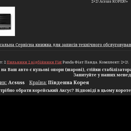
2+2! Acsuss КОРЕЯ!»
сальна Сервісна книжка для записів технічного обслуговуванн
т: 2
Пильники 2 відбійники Fiat
Panda Фіат Панда. Комплект: 2+2!.
на Ваш авто є кульові опори (шарові), стійки стабілізатор
Запитуйте у наших менед
ик:
Acsuss
Крaїна:
Південна Корея
трібно обрати корейський Аксус? Відповіді в цьому короте