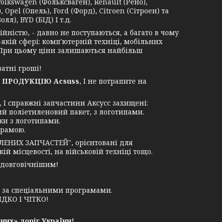
Volkswagen (Фольксваген), Renault (Рено),
 Opel (Опель), Ford (Форд), Citroen (Сітроен) та
лл), BYD (БІД) І т.д.
ністю, - давно не поступаються, а багато в чому
-якій сфері: комп'ютерній техніці, мобільних
. При цьому ціни залишаються найбільш
атні гроші!
 ПРОДУКЦІЮ Acsuss
, І не потрапите на
І справжні запчастини Аксусс захищені:
ий поліетиленовий пакет, з логотипами.
ки з логотипами.
грамою.
ЛЕНИХ ЗАПЧАСТЕЙ", орієнтовані для
й місцевості, на військовій техніці тощо.
 довговічнішим!
у за спеціальними програмами.
ДКО І ЧІТКО!
них» доріг України!