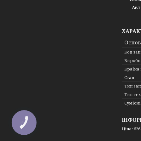
Авт
ХАРАК
Основ
Код за
Виробн
Країна
Стан
Тип за
Тип те
Сумісні
ІНФОР
Ціна:
626