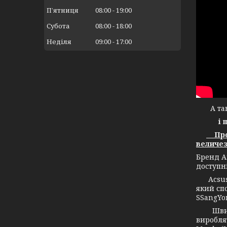
Пʼятниця
08:00
19:00
Субота
08:00
18:00
Неділя
09:00
17:00
А тако
і 
Прод
величез
Бренд А
доступн
Acsuss 
який спо
SSangYon
Швидко 
вироблят