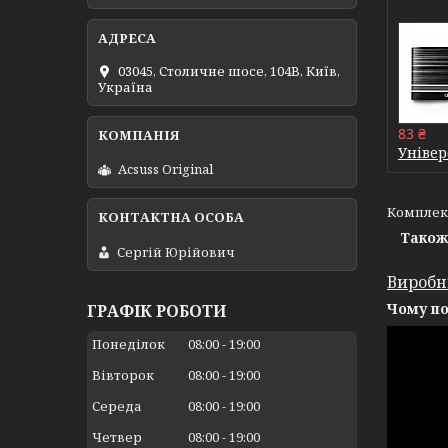
03045, Столичне шосе, 104B, Київ,
Україна
83 ₴
Універ
Acsuss Original
Комплек
Також 
Сергій Юрійович
Виробн
Чому по
ГРАФІК РОБОТИ
Понеділок
08:00
19:00
Вівторок
08:00
19:00
Середа
08:00
19:00
Четвер
08:00
19:00