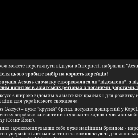
ж можете переглянути відгуки в Інтернеті, набравши "Acsuss
після цього зробите вибір на користь корейців!
укція Acsuss спочатку створювалася як "підсилена", з пі
ним попитом в азіатських регіонах з поганими дорогами, г
ксусс є широко відомим в азіатських країнах І для розвитку
і ціни для українського споживача.
(Аксус) – дуже "крутий" бренд, потужно поширеній у Кореї, а
чатку виробляв запчастини підвіски та ходової для автомобіл
g (Ссанг Йонг).
зарекомендувавши себе дуже надійним брендом - нарости
и суперякісні автозапчастини та комплектуючі для японських 