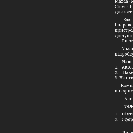
Mazda (М
Chevrole
для кита
Вже дав
І переве
пристро
доступн
Ви згод
У маг
підробку
Наша ко
1. Авто
2. Паке
3. На ет
Компані
використ
А це зн
Телефо
1. Підт
2. Офор
Поси