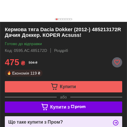
Кермова тяга Dacia Dokker (2012-) 485213172R
Дачия Доккер. КОРЕЯ Acsuss!
Готово до відправки
Код: 0595.AC.485172D
Роздріб
475
₴
594 ₴
Економія
119 ₴
Купити
або
Купити з
Що таке купити з Пром?