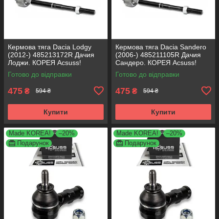
Кермова тяга Dacia Lodgy
Кермова тяга Dacia Sandero
(2012-) 485213172R Дачия
(2006-) 485211105R Дачия
Лоджи. КОРЕЯ Acsuss!
Сандеро. КОРЕЯ Acsuss!
Готово до відправки
Готово до відправки
475
475
₴
₴
594 ₴
594 ₴
Купити
Купити
Made KOREA!
–20%
Made KOREA!
–20%
Подарунок
Подарунок