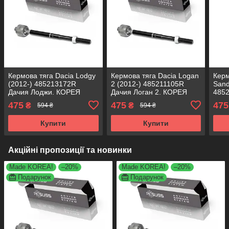
Кермова тяга Dacia Lodgy
Кермова тяга Dacia Logan
Керм
(2012-) 485213172R
2 (2012-) 485211105R
Sand
Дачия Лоджи. КОРЕЯ
Дачия Логан 2. КОРЕЯ
485
Acsuss!
Acsuss!
Санд
475
475
475
₴
₴
594 ₴
594 ₴
Купити
Купити
Акційні пропозиції та новинки
Made KOREA!
–20%
Made KOREA!
–20%
Подарунок
Подарунок