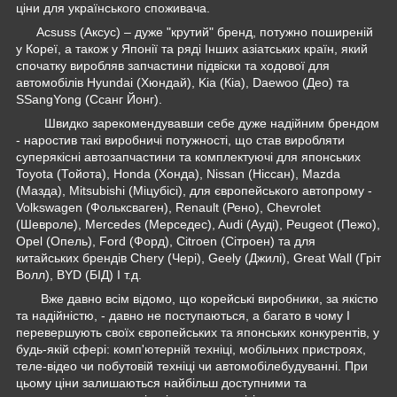
ціни для українського споживача.
Acsuss (Аксус) – дуже "крутий" бренд, потужно поширеній
у Кореї, а також у Японії та ряді Інших азіатських країн, який
спочатку виробляв запчастини підвіски та ходової для
автомобілів Hyundai (Хюндай), Kia (Кіа), Daewoo (Део) та
SSangYong (Ссанг Йонг).
Швидко зарекомендувавши себе дуже надійним брендом
- наростив такі виробничі потужності, що став виробляти
суперякісні автозапчастини та комплектуючі для японських
Toyota (Тойота), Honda (Хонда), Nissan (Ніссан), Mazda
(Мазда), Mitsubishi (Міцубісі), для європейського автопрому -
Volkswagen (Фольксваген), Renault (Рено), Chevrolet
(Шевроле), Mercedes (Мерседес), Audi (Ауді), Peugeot (Пежо),
Opel (Опель), Ford (Форд), Citroen (Сітроен) та для
китайських брендів Chery (Чері), Geely (Джилі), Great Wall (Гріт
Волл), BYD (БІД) І т.д.
Вже давно всім відомо, що корейські виробники, за якістю
та надійністю, - давно не поступаються, а багато в чому І
перевершують своїх європейських та японських конкурентів, у
будь-якій сфері: комп'ютерній техніці, мобільних пристроях,
теле-відео чи побутовій техніці чи автомобілебудуванні. При
цьому ціни залишаються найбільш доступними та