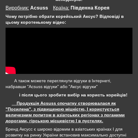
Виробник:
Acsuss
Крaїна:
Південна Корея
Чому потрібно обрати корейський Аксус? Відповіді в
цьому коротенькому відео:
А також можете переглянути відгуки в Інтернеті,
набравши "Acsuss відгуки" або "Аксус відгуки"
і після цього зробите вибір на користь корейців!
Продукція Acsuss спочатку створювалася як
"Посилена", з підвищеною міцністю, І користується
величезним попитом в азіатських регіонах з поганими
дорогами, гірською місцевістю І в пустелях.
Бренд Аксусс є широко відомим в азіатських країнах І для
розвитку на ринку України встановив максимально доступні