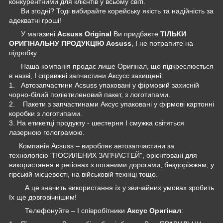
конкурентними для клієнтів у всьому світі.
Ви згодні? Тоді вибирайте корейську якість та надійність за
адекватні гроші!
У магазині
Acsuss Original
Ви придбаєте
ТІЛЬКИ
ОРИГІНАЛЬНУ ПРОДУКЦІЮ Acsuss
, І не потрапите на
підробку.
Наша компанія продає лише Оригінал, що підкреслюється
в назві, І справжні запчастини Аксусс захищені:
1. Автозапчастини Acsuss упаковані у фірмовий захисній
чорно-білий поліетиленовий пакет, з логотипами.
2. Пакети з запчастинами Аксус упаковані у фірмові картонні
коробки з логотипами.
3. На етикетці продукту - шестерня І смужка світяться
лазерною голограмою.
Компанія Acsuss – виробляє автозапчастини за
технологією "ПОСИЛЕНИХ ЗАПЧАСТЕЙ", орієнтовані для
використання в регіонах з поганими дорогами, бездоріжжям, у
гірській місцевості, на військовій техніці тощо.
А це значить використання їх у звичайних умовах зробить
їх ще довговічнішим!
Телефонуйте – І співробітники
Аксус Оригінал
: