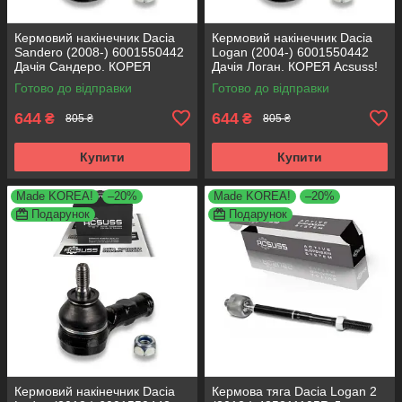
Кермовий накінечник Dacia
Кермовий накінечник Dacia
Sandero (2008-) 6001550442
Logan (2004-) 6001550442
Дачія Сандеро. КОРЕЯ
Дачія Логан. КОРЕЯ Acsuss!
Acsuss!
Готово до відправки
Готово до відправки
644
644
₴
₴
805 ₴
805 ₴
Купити
Купити
Made KOREA!
–20%
Made KOREA!
–20%
Подарунок
Подарунок
Кермовий накінечник Dacia
Кермова тяга Dacia Logan 2