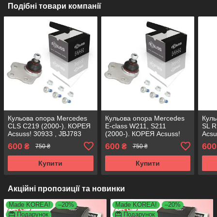
Подібні товари компанії
Кульова опора Mercedes
Кульова опора Mercedes
Куль
CLS C219 (2000-). КОРЕЯ
E-class W211, S211
SL R
Acsuss! 30933 , JBJ783
(2000-). КОРЕЯ Acsuss!
Acsu
30933 , JBJ783
600
600
600
₴
₴
750 ₴
750 ₴
Купити
Купити
Акційні пропозиції та новинки
Made KOREA!
–20%
Made KOREA!
–20%
Подарунок
Подарунок