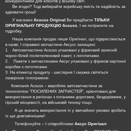
конкурентними для клієнтів у всьому світі.
Ви згодні? Тоді вибирайте корейську якість та надійність за
адекватні гроші!
У магазині
Acsuss Original
Ви придбаєте
ТІЛЬКИ
ОРИГІНАЛЬНУ ПРОДУКЦІЮ Acsuss
, І не потрапите на
підробку.
Наша компанія продає лише Оригінал, що підкреслюється
в назві, І справжні запчастини Аксусс захищені:
1. Автозапчастини Acsuss упаковані у фірмовий захисній
чорно-білий поліетиленовий пакет, з логотипами.
2. Пакети з запчастинами Аксус упаковані у фірмові картонні
коробки з логотипами.
3. На етикетці продукту - шестерня І смужка світяться
лазерною голограмою.
Компанія Acsuss – виробляє автозапчастини за
технологією "ПОСИЛЕНИХ ЗАПЧАСТЕЙ", орієнтовані для
використання в регіонах з поганими дорогами, бездоріжжям, у
гірській місцевості, на військовій техніці тощо.
А це значить використання їх у звичайних умовах зробить
їх ще довговічнішим!
Телефонуйте – І співробітники
Аксус Оригінал
: