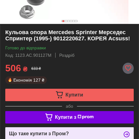
Кульова опора Mercedes Sprinter Мерседес
Спринтер (1995-) 9012220627. КОРЕЯ Acsuss!
Готово до відправки
Код: 1123.AC.901127M
Роздріб
506
₴
633 ₴
Економія
127 ₴
Купити
або
Купити з
Що таке купити з Пром?