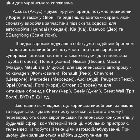
ціни для українського споживача.
Acsuss (Аксус) – дуже "крутий" бренд, потужно поширеній
у Кореї, а також у Японії та ряді Інших азіатських країн, який
спочатку виробляв запчастини підвіски та ходової для
автомобілів Hyundai (Хюндай), Kia (Кіа), Daewoo (Део) та
SSangYong (Ссанг Йонг).
Швидко зарекомендувавши себе дуже надійним брендом
- наростив такі виробничі потужності, що став виробляти
суперякісні автозапчастини та комплектуючі для японських
Toyota (Тойота), Honda (Хонда), Nissan (Ніссан), Mazda
(Мазда), Mitsubishi (Міцубісі), для європейського автопрому -
Volkswagen (Фольксваген), Renault (Рено), Chevrolet
(Шевроле), Mercedes (Мерседес), Audi (Ауді), Peugeot (Пежо),
Opel (Опель), Ford (Форд), Citroen (Сітроен) та для
китайських брендів Chery (Чері), Geely (Джилі), Great Wall (Гріт
Волл), BYD (БІД) І т.д.
Вже давно всім відомо, що корейські виробники, за якістю
та надійністю, - давно не поступаються, а багато в чому І
перевершують своїх європейських та японських конкурентів, у
будь-якій сфері: комп'ютерній техніці, мобільних пристроях,
теле-відео чи побутовій техніці чи автомобілебудуванні. При
цьому ціни залишаються найбільш доступними та