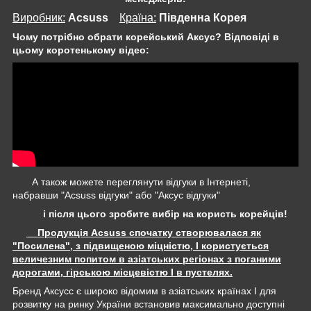
Виробник:
Acsuss
Крaїна:
Південна Корея
Чому потрібно обрати корейський Аксус? Відповіді в
цьому коротенькому відео:
А також можете переглянути відгуки в Інтернеті,
набравши "Acsuss відгуки" або "Аксус відгуки"
і після цього зробите вибір на користь корейців!
Продукція Acsuss спочатку створювалася як
"Посилена", з підвищеною міцністю, І користується
величезним попитом в азіатських регіонах з поганими
дорогами, гірською місцевістю І в пустелях.
Бренд Аксусс є широко відомим в азіатських країнах І для
розвитку на ринку України встановив максимально доступні