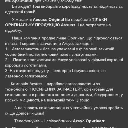
конкурентними для клієнтів у всьому світі.
Ви згодні? Тоді вибирайте корейську якість та надійність за
адекватні гроші!
У магазині
Acsuss Original
Ви придбаєте
ТІЛЬКИ
ОРИГІНАЛЬНУ ПРОДУКЦІЮ Acsuss
, І не потрапите на
підробку.
Наша компанія продає лише Оригінал, що підкреслюється
в назві, І справжні запчастини Аксусс захищені:
1. Автозапчастини Acsuss упаковані у фірмовий захисній
чорно-білий поліетиленовий пакет, з логотипами.
2. Пакети з запчастинами Аксус упаковані у фірмові картонні
коробки з логотипами.
3. На етикетці продукту - шестерня І смужка світяться
лазерною голограмою.
Компанія Acsuss – виробляє автозапчастини за
технологією "ПОСИЛЕНИХ ЗАПЧАСТЕЙ", орієнтовані для
використання в регіонах з поганими дорогами, бездоріжжям, у
гірській місцевості, на військовій техніці тощо.
А це значить використання їх у звичайних умовах зробить
їх ще довговічнішим!
Телефонуйте – І співробітники
Аксус Оригінал
: