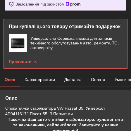
Замовлення під захистом
При купівлі цього товару отримайте подарунок
Універсальна Сервісна книжка для записів
технічного обслуговування авто, ремонту, ТО,
автосервісу
Приховати
Опис
Характеристики
Доставка
Оплата
Умови п
Опис
Стійка тяжка стабілізатора VW Passat B5, Універсал
4D0411317J Пасат Б5. З Пальцями..
Також на Ваш авто є стійки стабілізатора, рульові тяги
та наконечники, сайлентблоки! Запитуйте у наших
менеджерів!