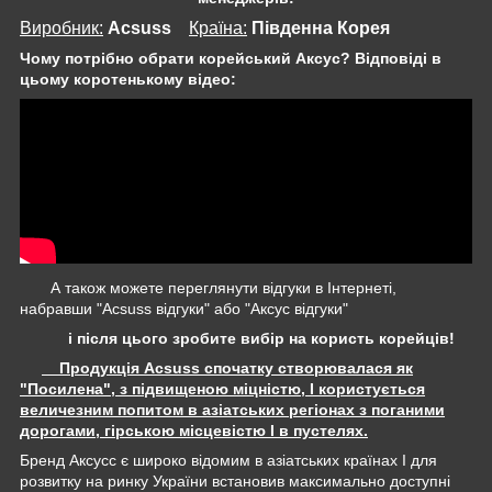
Виробник:
Acsuss
Крaїна:
Південна Корея
Чому потрібно обрати корейський Аксус? Відповіді в
цьому коротенькому відео:
А також можете переглянути відгуки в Інтернеті,
набравши "Acsuss відгуки" або "Аксус відгуки"
і після цього зробите вибір на користь корейців!
Продукція Acsuss спочатку створювалася як
"Посилена", з підвищеною міцністю, І користується
величезним попитом в азіатських регіонах з поганими
дорогами, гірською місцевістю І в пустелях.
Бренд Аксусс є широко відомим в азіатських країнах І для
розвитку на ринку України встановив максимально доступні