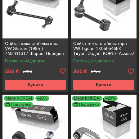
Стійка тяжка стабілізатора
Стійка тяжка стабілізатора
VW Sharan (1995-)
VW Tiguan 1K0505465K
7M3411317 Шаран. Передня.
Тігуан. Задня. КОРЕЯ Acsuss!
КОРЕЯ Acsuss!
Готово до відправки
Готово до відправки
456
460
₴
₴
570 ₴
575 ₴
Купити
Купити
Made KOREA!
–20%
Made KOREA!
–20%
Подарунок
Подарунок