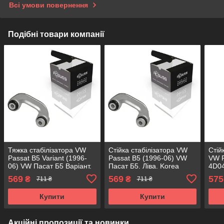
Всі умови повернення
Подібні товари компанії
Тяжка стабілізатора VW
Стійка стабілізатора VW
Стій
Passat B5 Variant (1996-
Passat B5 (1996-06) VW
VW P
06) VW Пасат Б5 Варіант.
Пасат Б5. Ліва. Korea
4D04
Ліва. Korea ACSUSS!
ACSUSS! 21554 01 ,
Паль
569
569
575
₴
₴
711 ₴
711 ₴
21554 01 , 8D0411317D
8D0411317D
Купити
Купити
Акційні пропозиції та новинки