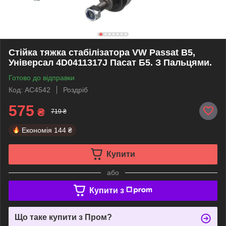
Стійка тяжка стабілізатора VW Passat B5,
Універсал 4D0411317J Пасат Б5. З Пальцями.
Готово до відправки
Код: AC4542
Роздріб
575
₴
719 ₴
Економія
144 ₴
Купити
або
Купити з
Що таке купити з Пром?