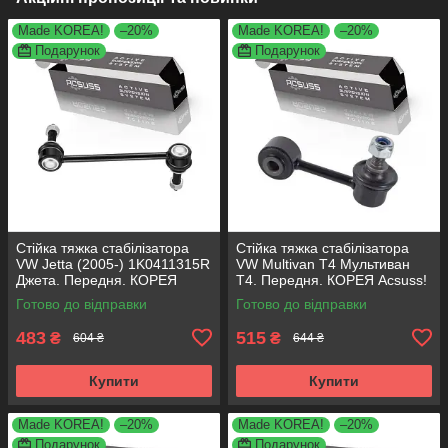
Made KOREA!
–20%
Made KOREA!
–20%
Подарунок
Подарунок
Стійка тяжка стабілізатора
Стійка тяжка стабілізатора
VW Jetta (2005-) 1K0411315R
VW Multivan T4 Мультиван
Джета. Передня. КОРЕЯ
Т4. Передня. КОРЕЯ Acsuss!
Acsuss!
Готово до відправки
Готово до відправки
483
515
₴
₴
604 ₴
644 ₴
Купити
Купити
Made KOREA!
–20%
Made KOREA!
–20%
Подарунок
Подарунок