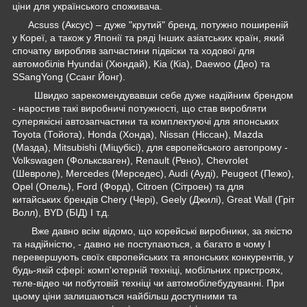
ціни для українського споживача.
Acsuss (Аксус) – дуже "крутий" бренд, потужно поширеній
у Кореї, а також у Японії та ряді Інших азіатських країн, який
спочатку виробляв запчастини підвіски та ходової для
автомобілів Hyundai (Хюндай), Kia (Кіа), Daewoo (Део) та
SSangYong (Ссанг Йонг).
Швидко зарекомендувавши себе дуже надійним брендом
- наростив такі виробничі потужності, що став виробляти
суперякісні автозапчастини та комплектуючі для японських
Toyota (Тойота), Honda (Хонда), Nissan (Ніссан), Mazda
(Мазда), Mitsubishi (Міцубісі), для європейського автопрому -
Volkswagen (Фольксваген), Renault (Рено), Chevrolet
(Шевроле), Mercedes (Мерседес), Audi (Ауді), Peugeot (Пежо),
Opel (Опель), Ford (Форд), Citroen (Сітроен) та для
китайських брендів Chery (Чері), Geely (Джилі), Great Wall (Гріт
Волл), BYD (БІД) І т.д.
Вже давно всім відомо, що корейські виробники, за якістю
та надійністю, - давно не поступаються, а багато в чому І
перевершують своїх європейських та японських конкурентів, у
будь-якій сфері: комп'ютерній техніці, мобільних пристроях,
теле-відео чи побутовій техніці чи автомобілебудуванні. При
цьому ціни залишаються найбільш доступними та