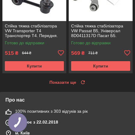
Стійка тяжка стабілізатора
Стійка тяжка стабілізатора
VW Transporter T4
VW Passat B5, Універсал
Транспортер Т4. Передня.
8D0411317D Пасат Б5.
КОРЕЯ Acsuss!
Алюміній! КОРЕЯ Acsuss!
Готово до відправки
Готово до відправки
515
569
₴
₴
644 ₴
711 ₴
Купити
Купити
Показати ще
Про нас
100% позитивних з 303 відгуків за рік
Працює з 22.02.2018
м. Київ