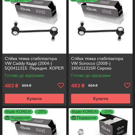
Стійка тяжка стабілізатора
Стійка тяжка стабілізатора
VW Caddy Кадді (2004-)
VW Scirocco (2008-)
5Q0411315. Передня. КОРЕЯ
1K0411315R Сироко.
Acsuss!
Передня. КОРЕЯ Acsuss!
Готово до відправки
Готово до відправки
483
483
₴
₴
604 ₴
604 ₴
Купити
Купити
Made KOREA!
–20%
Made KOREA!
–20%
Подарунок
Подарунок