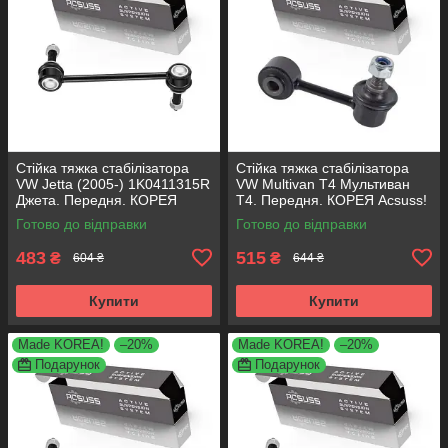
Стійка тяжка стабілізатора
Стійка тяжка стабілізатора
VW Jetta (2005-) 1K0411315R
VW Multivan T4 Мультиван
Джета. Передня. КОРЕЯ
Т4. Передня. КОРЕЯ Acsuss!
Acsuss!
Готово до відправки
Готово до відправки
483
515
₴
₴
604 ₴
644 ₴
Купити
Купити
Made KOREA!
–20%
Made KOREA!
–20%
Подарунок
Подарунок