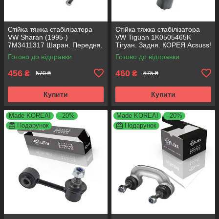
Стійка тяжка стабілізатора
Стійка тяжка стабілізатора
VW Sharan (1995-)
VW Tiguan 1K0505465K
7M3411317 Шаран. Передня.
Тігуан. Задня. КОРЕЯ Acsuss!
КОРЕЯ Acsuss!
Готово до відправки
Готово до відправки
456
460
₴
₴
570 ₴
575 ₴
Купити
Купити
Made KOREA!
–20%
Made KOREA!
–20%
Подарунок
Подарунок