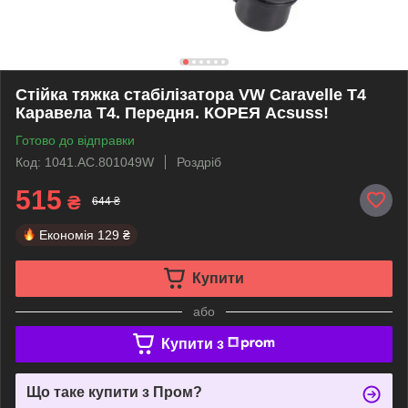
Стійка тяжка стабілізатора VW Caravelle T4
Каравела Т4. Передня. КОРЕЯ Acsuss!
Готово до відправки
Код: 1041.AC.801049W
Роздріб
515
₴
644 ₴
Економія
129 ₴
Купити
або
Купити з
Що таке купити з Пром?