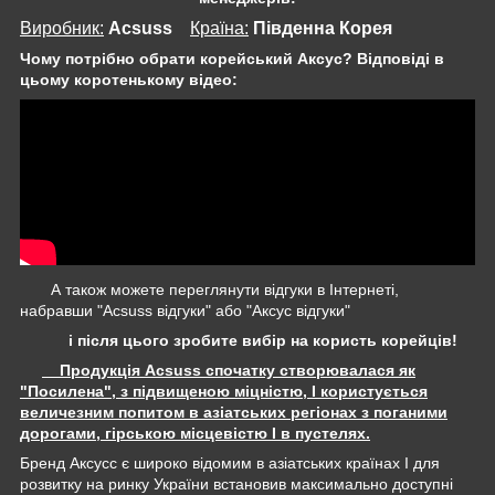
Виробник:
Acsuss
Крaїна:
Південна Корея
Чому потрібно обрати корейський Аксус? Відповіді в
цьому коротенькому відео:
А також можете переглянути відгуки в Інтернеті,
набравши "Acsuss відгуки" або "Аксус відгуки"
і після цього зробите вибір на користь корейців!
Продукція Acsuss спочатку створювалася як
"Посилена", з підвищеною міцністю, І користується
величезним попитом в азіатських регіонах з поганими
дорогами, гірською місцевістю І в пустелях.
Бренд Аксусс є широко відомим в азіатських країнах І для
розвитку на ринку України встановив максимально доступні