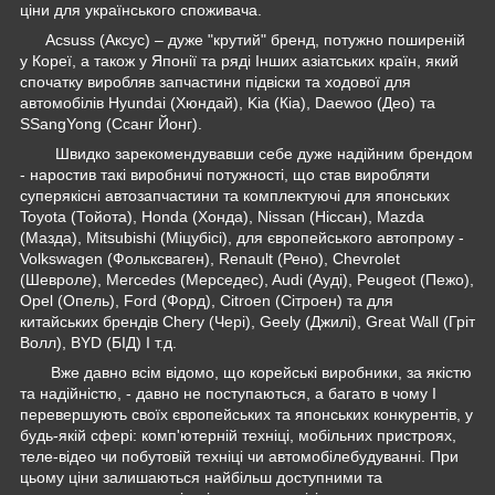
ціни для українського споживача.
Acsuss (Аксус) – дуже "крутий" бренд, потужно поширеній
у Кореї, а також у Японії та ряді Інших азіатських країн, який
спочатку виробляв запчастини підвіски та ходової для
автомобілів Hyundai (Хюндай), Kia (Кіа), Daewoo (Део) та
SSangYong (Ссанг Йонг).
Швидко зарекомендувавши себе дуже надійним брендом
- наростив такі виробничі потужності, що став виробляти
суперякісні автозапчастини та комплектуючі для японських
Toyota (Тойота), Honda (Хонда), Nissan (Ніссан), Mazda
(Мазда), Mitsubishi (Міцубісі), для європейського автопрому -
Volkswagen (Фольксваген), Renault (Рено), Chevrolet
(Шевроле), Mercedes (Мерседес), Audi (Ауді), Peugeot (Пежо),
Opel (Опель), Ford (Форд), Citroen (Сітроен) та для
китайських брендів Chery (Чері), Geely (Джилі), Great Wall (Гріт
Волл), BYD (БІД) І т.д.
Вже давно всім відомо, що корейські виробники, за якістю
та надійністю, - давно не поступаються, а багато в чому І
перевершують своїх європейських та японських конкурентів, у
будь-якій сфері: комп'ютерній техніці, мобільних пристроях,
теле-відео чи побутовій техніці чи автомобілебудуванні. При
цьому ціни залишаються найбільш доступними та