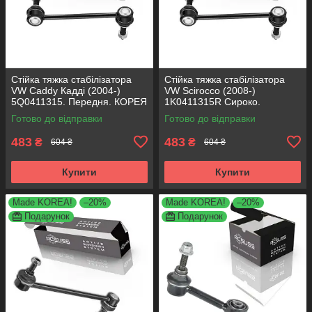
Стійка тяжка стабілізатора
Стійка тяжка стабілізатора
VW Caddy Кадді (2004-)
VW Scirocco (2008-)
5Q0411315. Передня. КОРЕЯ
1K0411315R Сироко.
Acsuss!
Передня. КОРЕЯ Acsuss!
Готово до відправки
Готово до відправки
483
483
₴
₴
604 ₴
604 ₴
Купити
Купити
Made KOREA!
–20%
Made KOREA!
–20%
Подарунок
Подарунок