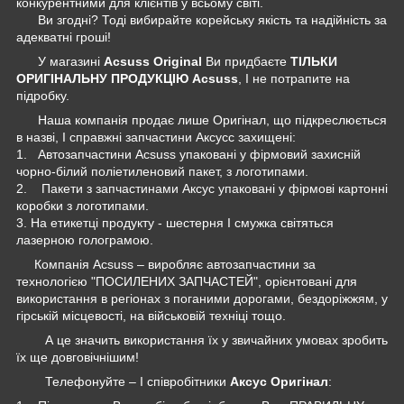
конкурентними для клієнтів у всьому світі.
Ви згодні? Тоді вибирайте корейську якість та надійність за
адекватні гроші!
У магазині
Acsuss Original
Ви придбаєте
ТІЛЬКИ
ОРИГІНАЛЬНУ ПРОДУКЦІЮ Acsuss
, І не потрапите на
підробку.
Наша компанія продає лише Оригінал, що підкреслюється
в назві, І справжні запчастини Аксусс захищені:
1. Автозапчастини Acsuss упаковані у фірмовий захисній
чорно-білий поліетиленовий пакет, з логотипами.
2. Пакети з запчастинами Аксус упаковані у фірмові картонні
коробки з логотипами.
3. На етикетці продукту - шестерня І смужка світяться
лазерною голограмою.
Компанія Acsuss – виробляє автозапчастини за
технологією "ПОСИЛЕНИХ ЗАПЧАСТЕЙ", орієнтовані для
використання в регіонах з поганими дорогами, бездоріжжям, у
гірській місцевості, на військовій техніці тощо.
А це значить використання їх у звичайних умовах зробить
їх ще довговічнішим!
Телефонуйте – І співробітники
Аксус Оригінал
: