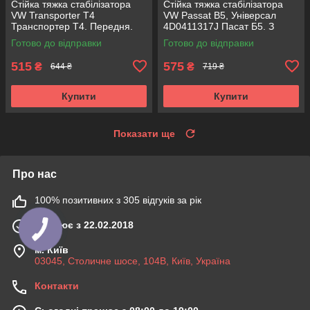
Стійка тяжка стабілізатора
Стійка тяжка стабілізатора
VW Transporter T4
VW Passat B5, Універсал
Транспортер Т4. Передня.
4D0411317J Пасат Б5. З
КОРЕЯ Acsuss!
Пальцями.
Готово до відправки
Готово до відправки
515
575
₴
₴
644 ₴
719 ₴
Купити
Купити
Показати ще
Про нас
100% позитивних з 305 відгуків за рік
Працює з 22.02.2018
м. Київ
03045, Столичне шосе, 104B, Київ, Україна
Контакти