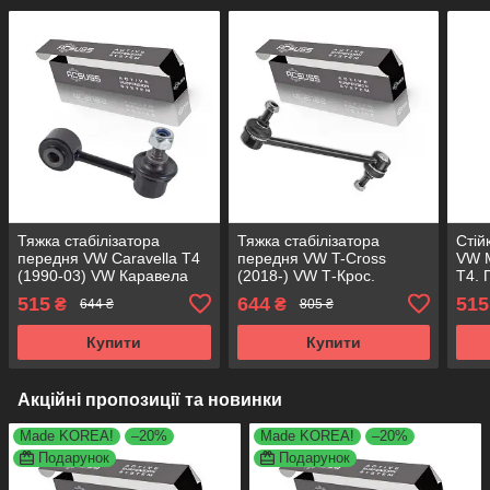
Тяжка стабілізатора
Тяжка стабілізатора
Стій
передня VW Caravella T4
передня VW T-Cross
VW M
(1990-03) VW Каравела
(2018-) VW Т-Крос.
Т4. 
Т4. КОРЕЯ Acsuss!
КОРЕЯ Acsuss! 25463 ,
Acsu
515
644
515
₴
₴
644 ₴
805 ₴
701411049B , JTS288 ,
JTS393 , FE19518
FE18654
Купити
Купити
Акційні пропозиції та новинки
Made KOREA!
–20%
Made KOREA!
–20%
Подарунок
Подарунок