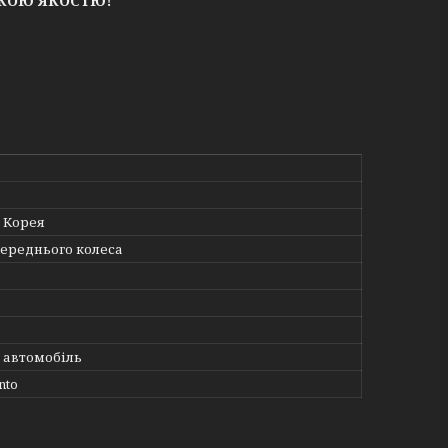
ЬКОЮ ЯКОСТЮ!
 Корея
переднього колеса
 автомобіль
nto