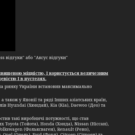
 відгуки" або "Аксус відгуки"
двищеною міцністю, І користується величезним
евістю І в пустелях.
 на ринку України встановив максимально
 також у Японії та ряді Інших азіатських країн,
ів Hyundai (Хюндай), Kia (Кіа), Daewoo (Део) та
в такі виробничі потужності, що став
Toyota (Тойота), Honda (Хонда), Nissan (Ніссан),
Volkswagen (Фольксваген), Renault (Рено),
 Opel (Опель), Ford (Форд), Citroen (Сітроен) та