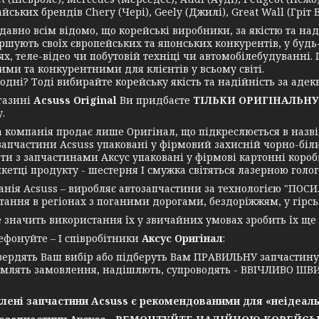
йських брендів Chery (Чері), Geely (Джилі), Great Wall (Гріт Во
но всім відомо, що корейські виробники, за якістю та надій
ршують своїх європейських та японських конкурентів, у будь
ях, теле-відео чи побутовій техніці чи автомобілебудуванні
ими та конкурентними для клієнтів у всьому світі.
ні? Тоді вибирайте корейську якість та надійність за адекв
азині
Acsuss Original
Ви придбаєте
ТІЛЬКИ ОРИГІНАЛЬНУ
.
мпанія продає лише Оригінал, що підкреслюється в назві, 
запчастини Acsuss упаковані у фірмовий захисній чорно-біл
ти з запчастинами Аксус упаковані у фірмові картонні короб
икетці продукту - шестерня І смужка світяться лазерною голо
я Acsuss – виробляє автозапчастини за технологією "ПОСИ
ання в регіонах з поганими дорогами, бездоріжжям, у гірські
ачить використання їх у звичайних умовах зробить їх ще
нуйте – І співробітники
Аксус Оригінал
:
вердять Ваш вибір або підберуть Вам ПРАВИЛЬНУ запчастин
млять замовлення, надішлють, супроводять - ВВІЧЛИВО ШВИ
лені запчастини Acsuss є рекомендованими для «неідеаль