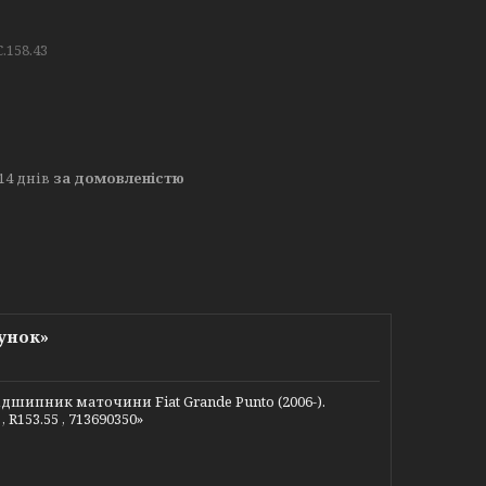
.158.43
14 днів
за домовленістю
унок»
ипник маточини Fiat Grande Punto (2006-).
R153.55 , 713690350»