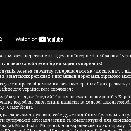
ж можете переглянути відгуки в Інтернеті, набравши "Acsuss
після цього зробите вибір на користь корейців!
укція Acsuss спочатку створювалася як "Посилена", з пі
 в азіатських регіонах з поганими дорогами, гірською місц
ксусс є широко відомим в азіатських країнах І для розвитку
і ціни для українського споживача.
(Аксус) – дуже "крутий" бренд, потужно поширеній у Кореї, а
чатку виробляв запчастини підвіски та ходової для автомобіл
g (Ссанг Йонг).
зарекомендувавши себе дуже надійним брендом - нарости
и суперякісні автозапчастини та комплектуючі для японських 
азда), Mitsubishi (Міцубісі), для європейського автопрому - 
t (Шевроле), Mercedes (Мерседес), Audi (Ауді), Peugeot (Пежо),