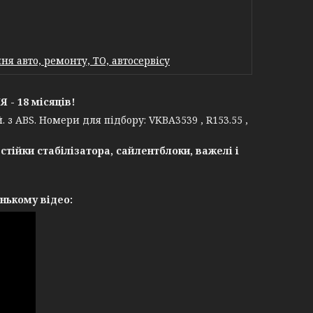
я авто, ремонту, ТО, автосервісу
- 18 місяців!
з ABS. Номери для підбору: VKBA3539 , R153.55 ,
 стійки стабілізатора,
сайлентблоки,
важелі і
нькому відео: