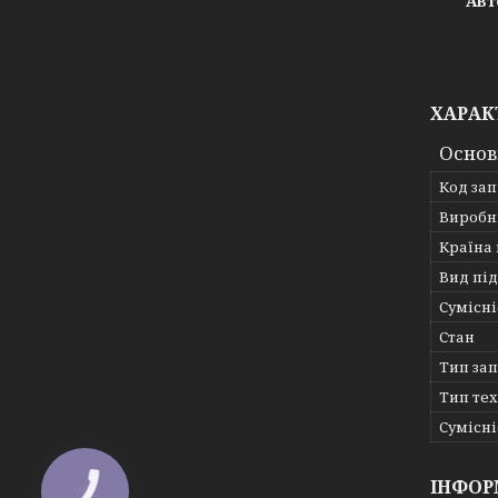
Авт
ХАРАК
Основ
Код за
Виробн
Країна
Вид пі
Сумісні
Стан
Тип за
Тип те
Сумісні
ІНФОР
КНОПКА
ЗВ'ЯЗКУ