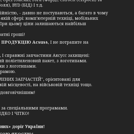
лл), BYD (БІД) І т.д.
ністю, - давно не поступаються, а багато в чому
-якій сфері: комп'ютерній техніці, мобільних
. При цьому ціни залишаються найбільш
атні гроші!
 ПРОДУКЦІЮ Acsuss
, І не потрапите на
І справжні запчастини Аксусс захищені:
ий поліетиленовий пакет, з логотипами.
ки з логотипами.
грамою.
ЛЕНИХ ЗАПЧАСТЕЙ", орієнтовані для
й місцевості, на військовій техніці тощо.
 довговічнішим!
у за спеціальними програмами.
ДКО І ЧІТКО!
них» доріг України!