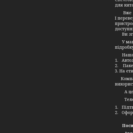
для кита
Вже дав
І переве
пристро
доступн
Ви згод
У маг
підробку
Наша ко
1. Авто
2. Паке
3. На ет
Компані
використ
А це зн
Телефо
1. Підт
2. Офор
Поси