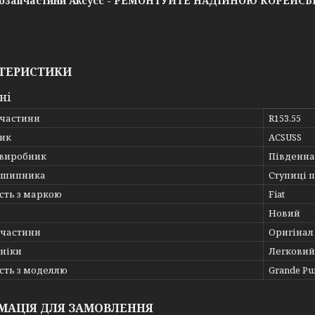
озапчастини Аксусс - РЕМОНТУЙТЕ НАДІЙНОЮ КОРЕЙС
ТЕРИСТИКИ
ні
пчастини
R153.55
ик
ACSUSS
 виробник
Південна
дшипника
Ступиці 
сть з маркою
Fiat
Новий
пчастини
Оригінал
хніки
Легковий
сть з моделлю
Grande Pu
МАЦІЯ ДЛЯ ЗАМОВЛЕННЯ