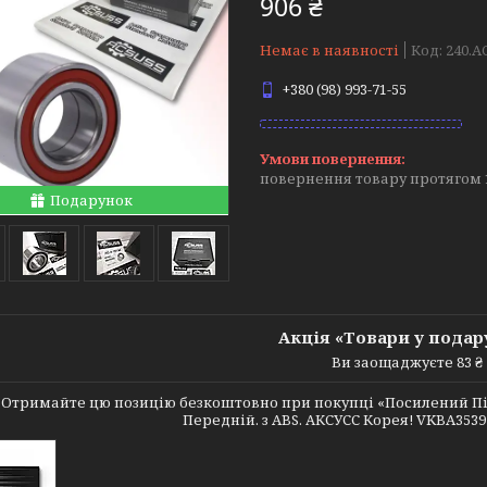
906 ₴
Немає в наявності
Код:
240.AC
+380 (98) 993-71-55
повернення товару протягом 
Подарунок
Акція «Товари у подар
Ви заощаджуєте 83 ₴
Отримайте цю позицію безкоштовно при покупці «Посилений Підш
Передній. з ABS. АКСУСС Корея! VKBA3539 , 