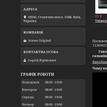
83 ₴
03045, Столичне шосе, 104B, Київ,
Універ
Україна
Acsuss Original
Посилен
71369035
Тако
гальмів
Сергій Юрійович
Виробни
Чому по
ГРАФІК РОБОТИ
Понеділок
08:00
19:00
Вівторок
08:00
19:00
Середа
08:00
19:00
Четвер
08:00
19:00