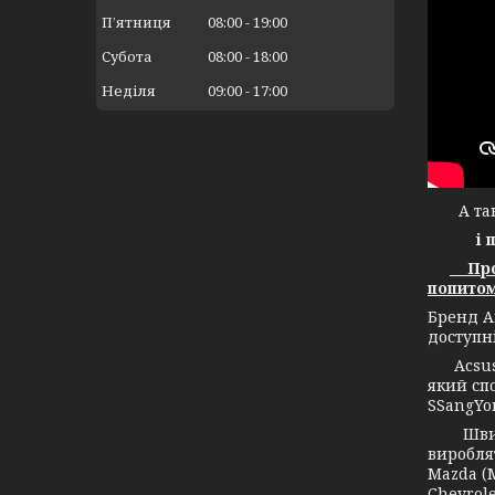
Пʼятниця
08:00
19:00
Субота
08:00
18:00
Неділя
09:00
17:00
А тако
і 
Прод
попитом
Бренд А
доступн
Acsuss 
який спо
SSangYon
Швидко 
вироблят
Mazda (М
Chevrole