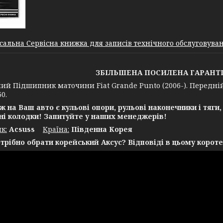
сальна Сервісна книжка для записів технічного обслуговуванн
ЗБІЛЬШЕНА ПОСИЛЕНА ГАРАНТІЯ 
ий Підшипник маточини Fiat Grande Punto (2006-). Передній. 
0.
ж на Ваш авто є кульові опори, рульові наконечники і тяги,
ні колодки! Запитуйте у наших менеджерів!
к:
Acsuss
Крaїна:
Південна Корея
трібно обрати корейський Аксус? Відповіді в цьому короте