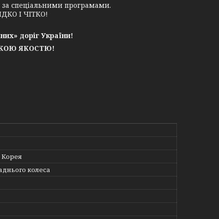
у за спеціальними програмами.
ДКО І ЧІТКО!
них» доріг України!
ЬКОЮ ЯКОСТЮ!
 Корея
заднього колеса