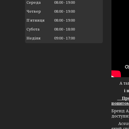
Середа
08:00
19:00
Четвер
08:00
19:00
Пʼятниця
08:00
19:00
Субота
08:00
18:00
Неділя
09:00
17:00
А тако
і 
Прод
попитом
Бренд А
доступн
Acsuss 
який спо