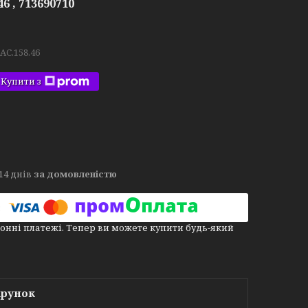
6 , 713690710
.AC.158.46
Купити з
14 днів
за домовленістю
онні платежі. Тепер ви можете купити будь-який
арунок