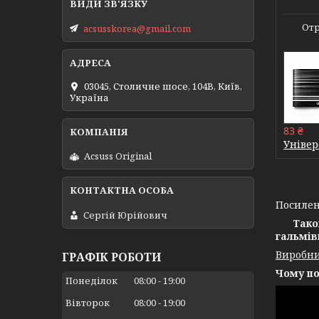
Отр
acsusskorea@gmail.com
03045, Столичне шосе, 104B, Київ,
Україна
83 ₴
Універ
Acsuss Original
Посилена
Сергій Юрійович
Тако
гальмів
Виробни
ГРАФІК РОБОТИ
Чому по
Понеділок
08:00
19:00
Вівторок
08:00
19:00