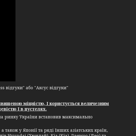
 відгуки" або "Аксус відгуки"
двищеною міцністю, І користується величезним
евістю І в пустелях.
 на ринку України встановив максимально
 також у Японії та ряді Інших азіатських країн,
ів Hyundai (Хюндай), Kia (Кіа), Daewoo (Део) та