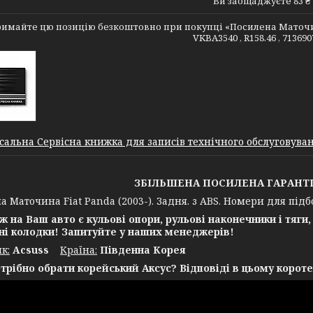
Ви заощаджуєте 83 ₴
имайте цю позицію безкоштовно при покупці «Посилена Маточина F
VKBA3540 , R158.46 , 713690
сальна Сервісна книжка для записів технічного обслуговуванн
ЗБІЛЬШЕНА ПОСИЛЕНА ГАРАНТІЯ 
 Маточина Fiat Panda (2003-). Задня. з ABS. Номери для підбор
ж на Ваш авто є кульові опори, рульові наконечники і тяги,
ні колодки! Запитуйте у наших менеджерів!
к:
Acsuss
Крaїна:
Південна Корея
трібно обрати корейський Аксус? Відповіді в цьому короте