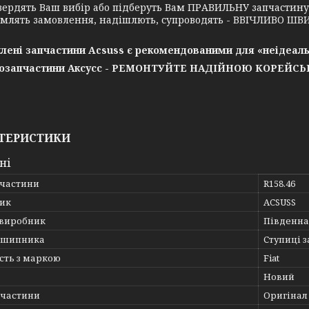
вердять Ваш вибір або підберуть Вам ПРАВИЛЬНУ запчастин
млять замовлення, надішлють, супроводять - ВВІЧЛИВО ШВИ
лені запчастини Acsuss є рекомендованими для «неідеаль
озапчастини Аксусс - РЕМОНТУЙТЕ НАДІЙНОЮ КОРЕЙС
ТЕРИСТИКИ
ні
пчастини
R158.46
ик
ACSUSS
 виробник
Південна
дшипника
Ступиці 
сть з маркою
Fiat
Новий
пчастини
Оригінал