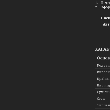
1. Підт
2. Офор
Поси
Авт
ХАРАК
Основ
Код за
Виробн
Країна
Вид пі
Сумісні
Стан
Тип за