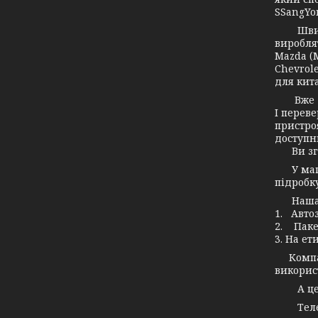
SSangYon
Швидко 
вироблят
Mazda (М
Chevrole
для кита
Вже дав
І переве
пристро
доступн
Ви згод
У маг
підробку
Наша ко
1. Авто
2. Паке
3. На ет
Компані
використ
А це зн
Телефо