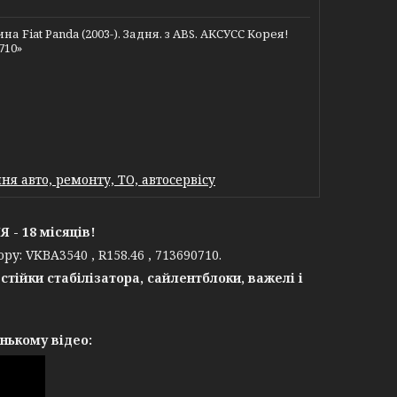
iat Panda (2003-). Задня. з ABS. АКСУСС Корея!
710»
я авто, ремонту, ТО, автосервісу
- 18 місяців!
у: VKBA3540 , R158.46 , 713690710.
 стійки стабілізатора,
сайлентблоки,
важелі і
нькому відео: