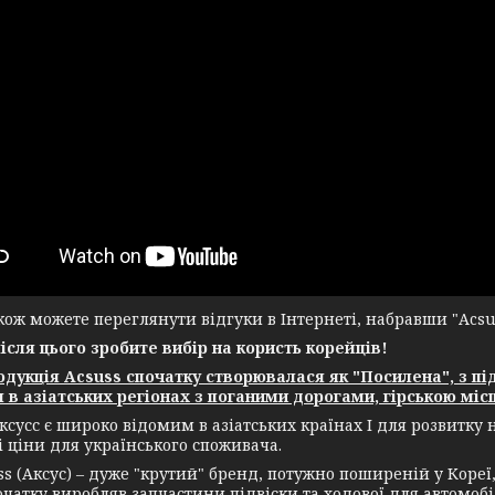
ж можете переглянути відгуки в Інтернеті, набравши "Acsuss
після цього зробите вибір на користь корейців!
укція Acsuss спочатку створювалася як "Посилена", з пі
 в азіатських регіонах з поганими дорогами, гірською місц
ксусс є широко відомим в азіатських країнах І для розвитку
і ціни для українського споживача.
(Аксус) – дуже "крутий" бренд, потужно поширеній у Кореї, а
чатку виробляв запчастини підвіски та ходової для автомобіл