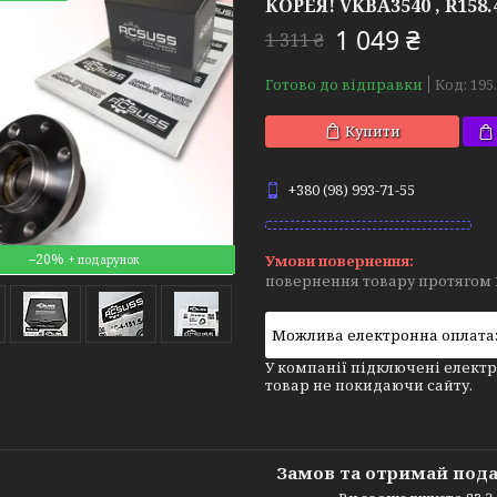
КОРЕЯ! VKBA3540 , R158.4
1 049 ₴
1 311 ₴
Готово до відправки
Код:
195
Купити
+380 (98) 993-71-55
–20%
повернення товару протягом 
У компанії підключені електр
товар не покидаючи сайту.
Замов та отримай под