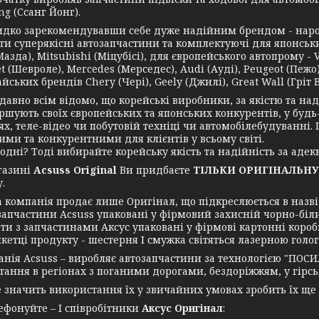
g (Ссанг Йонг).
зарекомендувавши себе дуже надійним брендом - нарости
и суперякісні автозапчастини та комплектуючі для японських 
азда), Mitsubishi (Міцубісі), для європейського автопрому - 
t (Шевроле), Mercedes (Мерседес), Audi (Ауді), Peugeot (Пежо),
йських брендів Chery (Чері), Geely (Джилі), Great Wall (Гріт Во
но всім відомо, що корейські виробники, за якістю та надій
ршують своїх європейських та японських конкурентів, у будь
ях, теле-відео чи побутовій техніці чи автомобілебудуванні
ими та конкурентними для клієнтів у всьому світі.
ні? Тоді вибирайте корейську якість та надійність за адекв
азині
Acsuss Original
Ви придбаєте
ТІЛЬКИ ОРИГІНАЛЬНУ
.
мпанія продає лише Оригінал, що підкреслюється в назві, 
запчастини Acsuss упаковані у фірмовий захисній чорно-біл
ти з запчастинами Аксус упаковані у фірмові картонні короб
икетці продукту - шестерня І смужка світяться лазерною голо
я Acsuss – виробляє автозапчастини за технологією "ПОСИ
ання в регіонах з поганими дорогами, бездоріжжям, у гірські
ачить використання їх у звичайних умовах зробить їх ще
нуйте – І співробітники
Аксус Оригінал
: