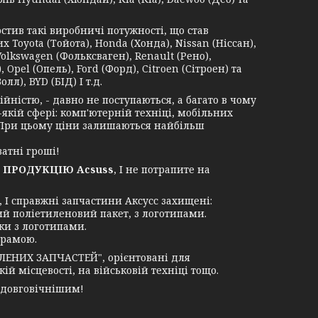
в такі виробничі потужності, що став
Toyota (Тойота), Honda (Хонда), Nissan (Ніссан),
Volkswagen (Фольксваген), Renault (Рено),
 Opel (Опель), Ford (Форд), Citroen (Сітроен) та
лл), BYD (БІД) І т.д.
ністю, - давно не поступаються, а багато в чому
-якій сфері: комп'ютерній техніці, мобільних
. При цьому ціни залишаються найбільш
атні гроші!
 ПРОДУКЦІЮ Acsuss
, І не потрапите на
І справжні запчастини Аксусс захищені:
ий поліетиленовий пакет, з логотипами.
ки з логотипами.
грамою.
ЛЕНИХ ЗАПЧАСТЕЙ", орієнтовані для
й місцевості, на військовій техніці тощо.
 довговічнішим!