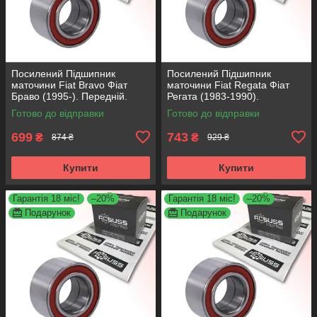
Посилений Підшипник
Посилений Підшипник
маточини Fiat Bravo Фіат
маточини Fiat Regata Фіат
Браво (1995-). Передній.
Регата (1983-1990).
АКСУСС Корея! VKBA3538 ,
Передній. АКСУСС Корея!
Готово до відправки
Готово до відправки
R158.44 , 713690750
VKBA1410 , R182.60 ,
713696100
699
743
₴
₴
874 ₴
929 ₴
Купити
Купити
Гарантія 18 міс!
–20%
Гарантія 18 міс!
–20%
Подарунок
Подарунок