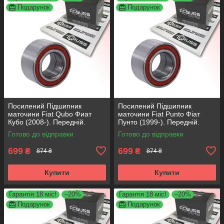
Подарунок
Подарунок
Посилений Підшипник
Посилений Підшипник
маточини Fiat Qubo Фиат
маточини Fiat Punto Фіат
Кубо (2008-). Передній.
Пунто (1999-). Передній.
АКСУСС Корея! VKBA3538 ,
АКСУСС Корея! VKBA3538 ,
Готово до відправки
Готово до відправки
R158.44 , 713690750
R158.44 , 713690750
699
699
₴
₴
874 ₴
874 ₴
Купити
Купити
Гарантія 18 міс!
–20%
Гарантія 18 міс!
–20%
Подарунок
Подарунок