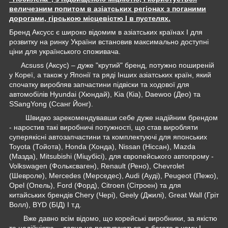
величезним попитом в азіатських регіонах з поганими
дорогами, гірською місцевістю І в пустелях.
Бренд Аксусс є широко відомим в азіатських країнах І для
розвитку на ринку України встановив максимально доступні
ціни для українського споживача.
Acsuss (Аксус) – дуже "крутий" бренд, потужно поширеній
у Кореї, а також у Японії та ряді Інших азіатських країн, який
спочатку виробляв запчастини підвіски та ходової для
автомобілів Hyundai (Хюндай), Kia (Кіа), Daewoo (Део) та
SSangYong (Ссанг Йонг).
Швидко зарекомендувавши себе дуже надійним брендом
- наростив такі виробничі потужності, що став виробляти
суперякісні автозапчастини та комплектуючі для японських
Toyota (Тойота), Honda (Хонда), Nissan (Ніссан), Mazda
(Мазда), Mitsubishi (Міцубісі), для європейського автопрому -
Volkswagen (Фольксваген), Renault (Рено), Chevrolet
(Шевроле), Mercedes (Мерседес), Audi (Ауді), Peugeot (Пежо),
Opel (Опель), Ford (Форд), Citroen (Сітроен) та для
китайських брендів Chery (Чері), Geely (Джилі), Great Wall (Гріт
Волл), BYD (БІД) І т.д.
Вже давно всім відомо, що корейські виробники, за якістю
та надійністю, - давно не поступаються, а багато в чому І