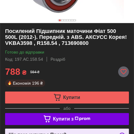
Посилений Підшипник маточини Фіат 500
500L (2012-). Передній. з ABS. АКСУСС Корея!
VKBA3598 , R158.54 , 713690800
Готово до відправки
Код: 197.AC.158.54
Роздріб
788
₴
984 ₴
Економія
196 ₴
Купити
або
Купити з