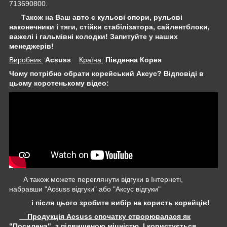
713690800.
Також на Ваш авто є кульові опори, рульові
наконечники і тяги, стійки стабілізатора,
сайлентблоки,
важелі і гальмівні колодки! Запитуйте у наших
менеджерів!
Виробник:
Acsuss
Крaїна:
Південна Корея
Чому потрібно обрати корейський Аксус? Відповіді в
цьому коротенькому відео:
А також можете переглянути відгуки в Інтернеті,
набравши "Acsuss відгуки" або "Аксус відгуки"
і після цього зробите вибір на користь корейців!
Продукція Acsuss спочатку створювалася як
"Посилена", з підвищеною міцністю, І користується