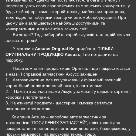
перевершують своїх європейських та японських конкурентів, у
будь-якій сфері: комп'ютерній техніці, мобільних пристроях,
теле-відео чи побутовій техніці чи автомобілебудуванні. При
цьому ціни залишаються найбільш доступними та
конкурентними для клієнтів у всьому світі.
Ви згодні? Тоді вибирайте корейську якість та надійність за
адекватні гроші!
У магазині
Acsuss Original
Ви придбаєте
ТІЛЬКИ
ОРИГІНАЛЬНУ ПРОДУКЦІЮ Acsuss
, І не потрапите на
підробку.
Наша компанія продає лише Оригінал, що підкреслюється
в назві, І справжні запчастини Аксусс захищені:
1. Автозапчастини Acsuss упаковані у фірмовий захисній
чорно-білий поліетиленовий пакет, з логотипами.
2. Пакети з запчастинами Аксус упаковані у фірмові картонні
коробки з логотипами.
3. На етикетці продукту - шестерня І смужка світяться
лазерною голограмою.
Компанія Acsuss – виробляє автозапчастини за
технологією "ПОСИЛЕНИХ ЗАПЧАСТЕЙ", орієнтовані для
використання в регіонах з поганими дорогами, бездоріжжям, у
гірській місцевості, на військовій техніці тощо.