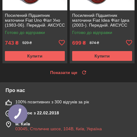
Посилений Підшипник
Посилений Підшипник
маточини Fiat Uno Фіат Уно
маточини Fiat Idea Фіат Ідеа
(1983-06). Передній. АКСУСС
(2003-). Передній. АКСУСС
Корея! VKBA1410 , R182.60 ,
Корея! VKBA3538 , R158.44 ,
Готово до відправки
Готово до відправки
713696100
713690750
743
699
₴
₴
929 ₴
874 ₴
Купити
Купити
Показати ще
Про нас
100% позитивних з 300 відгуків за рік
Працює з 22.02.2018
м. Київ
03045, Столичне шосе, 104B, Київ, Україна