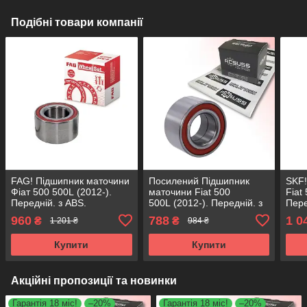
Подібні товари компанії
FAG! Підшипник маточини
Посилений Підшипник
SKF!
Фіат 500 500L (2012-).
маточини Fiat 500
Fiat
Передній. з ABS.
500L (2012-). Передній. з
Пере
VKBA3598 , R158.54 ,
ABS. АКСУСС Корея!
VKBA
960
788
1 0
₴
₴
1 201 ₴
984 ₴
713690800 Німеччина!
VKBA3598 , R158.54 ,
7136
713690800
Купити
Купити
Акційні пропозиції та новинки
Гарантія 18 міс!
–20%
Гарантія 18 міс!
–20%