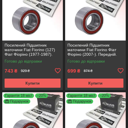
Посилений Підшипник
Посилений Підшипник
маточини Fiat Fiorino (127)
маточини Fiat Fiorino Фіат
Фіат Фіоріно (1977-1987).
Фіоріно (2007-). Передній.
Передній. АКСУСС Корея!
АКСУСС Корея! VKBA3538 ,
Готово до відправки
Готово до відправки
VKBA1410 , R182.60 ,
R158.44 , 713690750
713696100
743
699
₴
₴
929 ₴
874 ₴
Купити
Купити
Гарантія 18 міс!
–20%
Гарантія 18 міс!
–20%
Подарунок
Подарунок