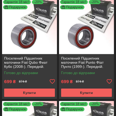
Гарантія 18 міс!
–20%
Гарантія 18 міс!
–20%
Подарунок
Подарунок
Посилений Підшипник
Посилений Підшипник
маточини Fiat Qubo Фиат
маточини Fiat Punto Фіат
Кубо (2008-). Передній.
Пунто (1999-). Передній.
АКСУСС Корея! VKBA3538 ,
АКСУСС Корея! VKBA3538 ,
Готово до відправки
Готово до відправки
R158.44 , 713690750
R158.44 , 713690750
699
699
₴
₴
874 ₴
874 ₴
Купити
Купити
Гарантія 18 міс!
–20%
Гарантія 18 міс!
–20%
Подарунок
Подарунок