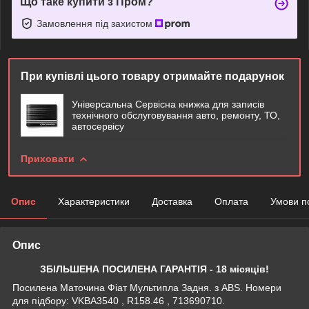
Що таке купити з Пром?
Замовлення під захистом
При купівлі цього товару отримайте подарунок
Універсальна Сервісна книжка для записів
технічного обслуговування авто, ремонту, ТО,
автосервісу
Приховати
Опис
Характеристики
Доставка
Оплата
Умови п
Опис
ЗБІЛЬШЕНА ПОСИЛЕНА ГАРАНТІЯ - 18 місяців!
Посилена Маточина Фіат Мультипла Задня. з ABS. Номери
для підбору: VKBA3540 , R158.46 , 713690710.