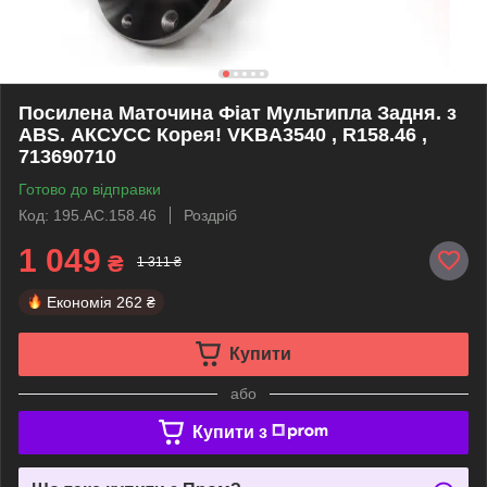
Посилена Маточина Фіат Мультипла Задня. з
ABS. АКСУСС Корея! VKBA3540 , R158.46 ,
713690710
Готово до відправки
Код: 195.AC.158.46
Роздріб
1 049
₴
1 311 ₴
Економія
262 ₴
Купити
або
Купити з