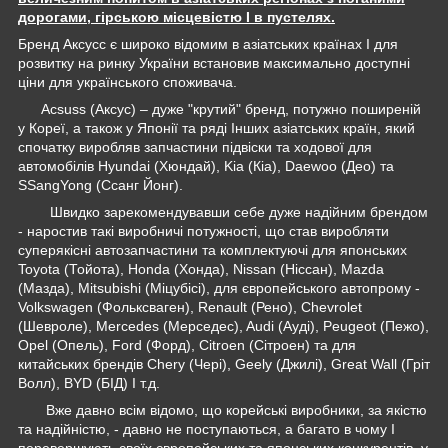
дорогами, гірською місцевістю І в пустелях.
Бренд Аксусс є широко відомим в азіатських країнах І для
розвитку на ринку України встановив максимально доступні
ціни для українського споживача.
Acsuss (Аксус) – дуже "крутий" бренд, потужно поширеній
у Кореї, а також у Японії та ряді Інших азіатських країн, який
спочатку виробляв запчастини підвіски та ходової для
автомобілів Hyundai (Хюндай), Kia (Кіа), Daewoo (Део) та
SSangYong (Ссанг Йонг).
Швидко зарекомендувавши себе дуже надійним брендом
- наростив такі виробничі потужності, що став виробляти
суперякісні автозапчастини та комплектуючі для японських
Toyota (Тойота), Honda (Хонда), Nissan (Ніссан), Mazda
(Мазда), Mitsubishi (Міцубісі), для європейського автопрому -
Volkswagen (Фольксваген), Renault (Рено), Chevrolet
(Шевроле), Mercedes (Мерседес), Audi (Ауді), Peugeot (Пежо),
Opel (Опель), Ford (Форд), Citroen (Сітроен) та для
китайських брендів Chery (Чері), Geely (Джилі), Great Wall (Гріт
Волл), BYD (БІД) І т.д.
Вже давно всім відомо, що корейські виробники, за якістю
та надійністю, - давно не поступаються, а багато в чому І
перевершують своїх європейських та японських конкурентів, у