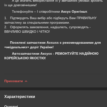
А це значить використання їх у звичайних умовах зробить
їх ще довговічнішим!
Телефонуйте – І співробітники
Аксус Оригінал
:
1. Підтвердять Ваш вибір або підберуть Вам ПРАВИЛЬНУ
запчастину за спеціальними програмами.
2. Оформлять замовлення, надішлють, супроводять -
ВВІЧЛИВО ШВИДКО І ЧІТКО!
Посилені запчастини Acsuss є рекомендованими для
«неідеальних» доріг України!
Автозапчастини Аксусс - РЕМОНТУЙТЕ НАДІЙНОЮ
КОРЕЙСЬКОЮ ЯКОСТЮ!
Приховати
Характеристики
Основні