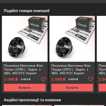
Подібні товари компанії
Посилена Маточина Фіат
Посилена Маточина Фіат
Поси
Палио (1996-). Задня. з
Панда (2003-). Задня. з
Пунт
ABS. АКСУСС Корея!
ABS. АКСУСС Корея!
ABS
VKBA3540 , R158.46 ,
VKBA3540 , R158.46 ,
VKBA
1 049
1 049
1 0
₴
₴
1 311 ₴
1 311 ₴
713690710
713690710
713
Купити
Купити
Акційні пропозиції та новинки