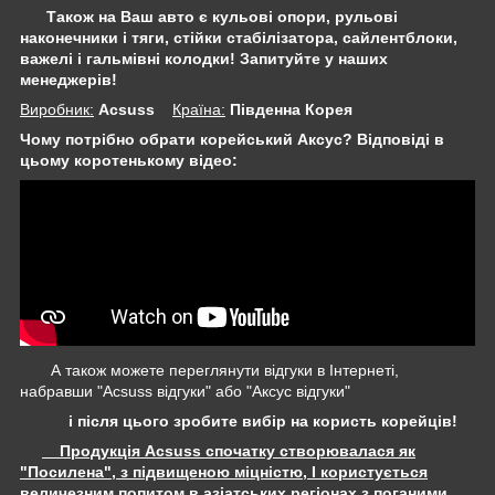
Також на Ваш авто є кульові опори, рульові
наконечники і тяги, стійки стабілізатора,
сайлентблоки,
важелі і гальмівні колодки! Запитуйте у наших
менеджерів!
Виробник:
Acsuss
Крaїна:
Південна Корея
Чому потрібно обрати корейський Аксус? Відповіді в
цьому коротенькому відео:
А також можете переглянути відгуки в Інтернеті,
набравши "Acsuss відгуки" або "Аксус відгуки"
і після цього зробите вибір на користь корейців!
Продукція Acsuss спочатку створювалася як
"Посилена", з підвищеною міцністю, І користується
величезним попитом в азіатських регіонах з поганими