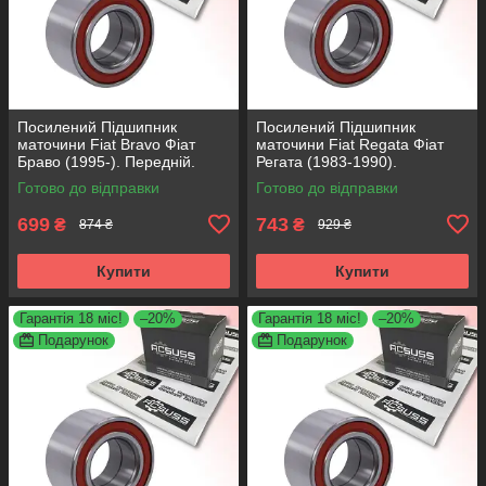
Посилений Підшипник
Посилений Підшипник
маточини Fiat Bravo Фіат
маточини Fiat Regata Фіат
Браво (1995-). Передній.
Регата (1983-1990).
АКСУСС Корея! VKBA3538 ,
Передній. АКСУСС Корея!
Готово до відправки
Готово до відправки
R158.44 , 713690750
VKBA1410 , R182.60 ,
713696100
699
743
₴
₴
874 ₴
929 ₴
Купити
Купити
Гарантія 18 міс!
–20%
Гарантія 18 міс!
–20%
Подарунок
Подарунок