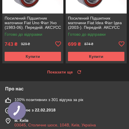
Посилений Підшипник
Посилений Підшипник
маточини Fiat Uno Фіат Уно
маточини Fiat Idea Фіат Ідеа
(1983-06). Передній. АКСУСС
(2003-). Передній. АКСУСС
Корея! VKBA1410 , R182.60 ,
Корея! VKBA3538 , R158.44 ,
Готово до відправки
Готово до відправки
713696100
713690750
743
699
₴
₴
929 ₴
874 ₴
Купити
Купити
Показати ще
Про нас
100% позитивних з 301 відгука за рік
Працює з 22.02.2018
м. Київ
03045, Столичне шосе, 104B, Київ, Україна