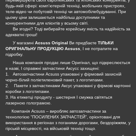
будь-якій сфері: комп'ютерній техніці, мобільних пристроях,
теле-відео чи побутовій техніці чи автомобілебудуванні. При
цьому ціни залишаються найбільш доступними та
конкурентними для клієнтів у всьому світі.
Ви згодні? Тоді вибирайте корейську якість та надійність за
адекватні гроші!
У магазині
Acsuss Original
Ви придбаєте
ТІЛЬКИ
ОРИГІНАЛЬНУ ПРОДУКЦІЮ Acsuss
, І не потрапите на
підробку.
Наша компанія продає лише Оригінал, що підкреслюється
в назві, І справжні запчастини Аксусс захищені:
1. Автозапчастини Acsuss упаковані у фірмовий захисній
чорно-білий поліетиленовий пакет, з логотипами.
2. Пакети з запчастинами Аксус упаковані у фірмові картонні
коробки з логотипами.
3. На етикетці продукту - шестерня І смужка світяться
лазерною голограмою.
Компанія Acsuss – виробляє автозапчастини за
технологією "ПОСИЛЕНИХ ЗАПЧАСТЕЙ", орієнтовані для
використання в регіонах з поганими дорогами, бездоріжжям, у
гірській місцевості, на військовій техніці тощо.