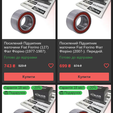
Посилений Підшипник
Посилений Підшипник
маточини Fiat Fiorino (127)
маточини Fiat Fiorino Фіат
Фіат Фіоріно (1977-1987).
Фіоріно (2007-). Передній.
Передній. АКСУСС Корея!
АКСУСС Корея! VKBA3538 ,
Готово до відправки
Готово до відправки
VKBA1410 , R182.60 ,
R158.44 , 713690750
713696100
743
699
₴
₴
929 ₴
874 ₴
Купити
Купити
Гарантія 18 міс!
–20%
Гарантія 18 міс!
–20%
Подарунок
Подарунок